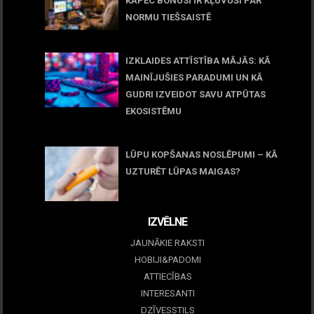
KĀPĒC BONUSI IR KĻUVUŠI PAR
NORMU TIEŠSAISTĒ
11 jūnijs, 2026
IZKLAIDES ATTĪSTĪBA MĀJĀS: KĀ
MAINĪJUŠIES PARADUMI UN KĀ
GUDRI IZVEIDOT SAVU ATPŪTAS
EKOSISTĒMU
05 maijs, 2026
LŪPU KOPŠANAS NOSLĒPUMI – KĀ
UZTURĒT LŪPAS MAIGAS?
09 marts, 2026
IZVĒLNE
JAUNĀKIE RAKSTI
HOBIJI&PADOMI
ATTIECĪBAS
INTERESANTI
DZĪVESSTILS