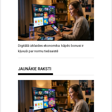
Digitālā izklaides ekonomika: kāpēc bonusi ir
kļuvuši par normu tiešsaistē
JAUNĀKIE RAKSTI