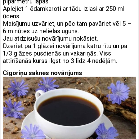
piparmētru lapas.
Aplejiet 1 ēdamkaroti ar tādu izlasi ar 250 ml
ūdens.
Maisījumu uzvāriet, un pēc tam pavāriet vēl 5 –
6 minūtes uz nelielas uguns.
Jau atdzisušu novārījumu nokāsiet.
Dzeriet pa 1 glāzei novārījuma katru rītu un pa
1/3 glāzes pusdienās un vakariņās. Viss
attīrīšanās kurss ilgst no 3 līdz 4 nedēļām.
Cigoriņu saknes novārījums