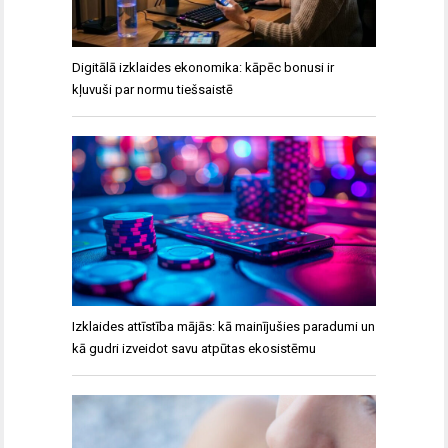
Digitālā izklaides ekonomika: kāpēc bonusi ir
kļuvuši par normu tiešsaistē
Izklaides attīstība mājās: kā mainījušies paradumi un
kā gudri izveidot savu atpūtas ekosistēmu