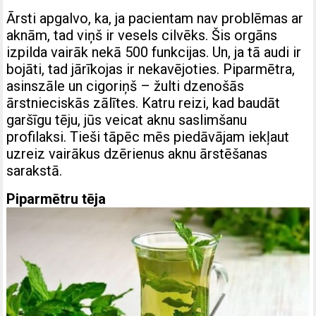
Ārsti apgalvo, ka, ja pacientam nav problēmas ar
aknām, tad viņš ir vesels cilvēks. Šis orgāns
izpilda vairāk nekā 500 funkcijas. Un, ja tā audi ir
bojāti, tad jārīkojas ir nekavējoties. Piparmētra,
asinszāle un cigoriņš – žulti dzenošās
ārstnieciskās zālītes. Katru reizi, kad baudāt
garšīgu tēju, jūs veicat aknu saslimšanu
profilaksi. Tieši tāpēc mēs piedāvājam iekļaut
uzreiz vairākus dzērienus aknu ārstēšanas
sarakstā.
Piparmētru tēja