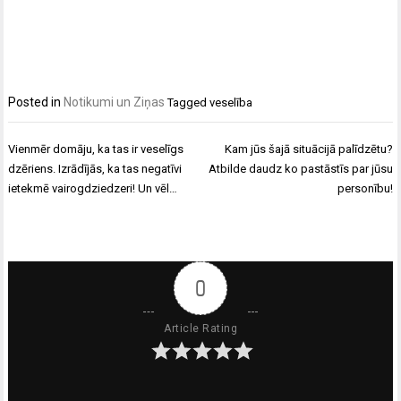
Posted in
Notikumi un Ziņas
Tagged
veselība
Ziņu
Vienmēr domāju, ka tas ir veselīgs
Kam jūs šajā situācijā palīdzētu?
izvēlne
dzēriens. Izrādījās, ka tas negatīvi
Atbilde daudz ko pastāstīs par jūsu
ietekmē vairogdziedzeri! Un vēl…
personību!
0
Article Rating