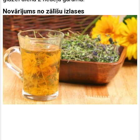
Novārījums no zālīšu izlases