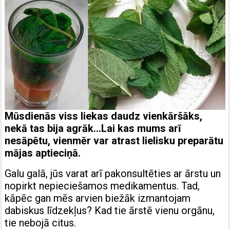
Mūsdienās viss liekas daudz vienkāršāks,
nekā tas bija agrāk…Lai kas mums arī
nesāpētu, vienmēr var atrast lielisku preparātu
mājas aptieciņā.
Galu galā, jūs varat arī pakonsultēties ar ārstu un
nopirkt nepieciešamos medikamentus. Tad,
kāpēc gan mēs arvien biežāk izmantojam
dabiskus līdzekļus? Kad tie ārstē vienu orgānu,
tie nebojā citus.