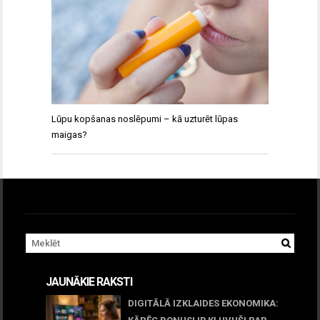
Lūpu kopšanas noslēpumi – kā uzturēt lūpas
maigas?
JAUNĀKIE RAKSTI
DIGITĀLĀ IZKLAIDES EKONOMIKA: