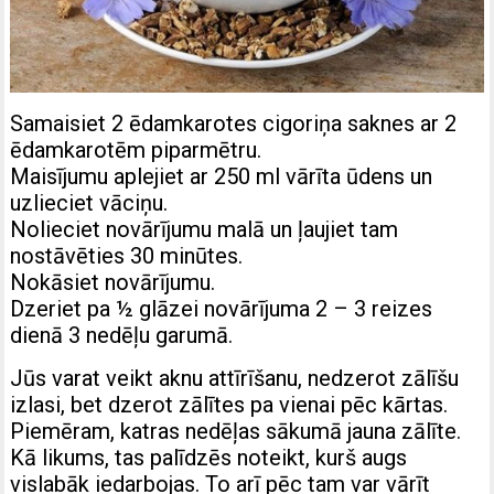
Samaisiet 2 ēdamkarotes cigoriņa saknes ar 2
ēdamkarotēm piparmētru.
Maisījumu aplejiet ar 250 ml vārīta ūdens un
uzlieciet vāciņu.
Nolieciet novārījumu malā un ļaujiet tam
nostāvēties 30 minūtes.
Nokāsiet novārījumu.
Dzeriet pa ½ glāzei novārījuma 2 – 3 reizes
dienā 3 nedēļu garumā.
Jūs varat veikt aknu attīrīšanu, nedzerot zālīšu
izlasi, bet dzerot zālītes pa vienai pēc kārtas.
Piemēram, katras nedēļas sākumā jauna zālīte.
Kā likums, tas palīdzēs noteikt, kurš augs
vislabāk iedarbojas. To arī pēc tam var vārīt