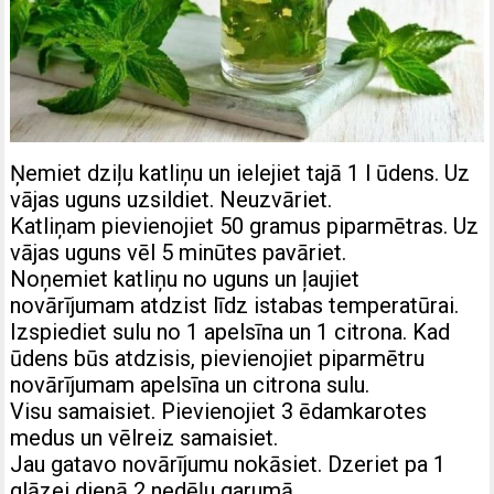
Ņemiet dziļu katliņu un ielejiet tajā 1 l ūdens. Uz
vājas uguns uzsildiet. Neuzvāriet.
Katliņam pievienojiet 50 gramus piparmētras. Uz
vājas uguns vēl 5 minūtes pavāriet.
Noņemiet katliņu no uguns un ļaujiet
novārījumam atdzist līdz istabas temperatūrai.
Izspiediet sulu no 1 apelsīna un 1 citrona. Kad
ūdens būs atdzisis, pievienojiet piparmētru
novārījumam apelsīna un citrona sulu.
Visu samaisiet. Pievienojiet 3 ēdamkarotes
medus un vēlreiz samaisiet.
Jau gatavo novārījumu nokāsiet. Dzeriet pa 1
glāzei dienā 2 nedēļu garumā.