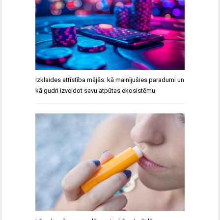
Izklaides attīstība mājās: kā mainījušies paradumi un
kā gudri izveidot savu atpūtas ekosistēmu