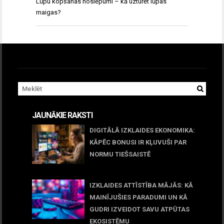
Lūpu kopšanas noslēpumi – kā uzturēt lūpas
maigas?
JAUNĀKIE RAKSTI
DIGITĀLĀ IZKLAIDES EKONOMIKA:
KĀPĒC BONUSI IR KĻUVUŠI PAR
NORMU TIEŠSAISTĒ
11 jūnijs, 2026
IZKLAIDES ATTĪSTĪBA MĀJĀS: KĀ
MAINĪJUŠIES PARADUMI UN KĀ
GUDRI IZVEIDOT SAVU ATPŪTAS
EKOSISTĒMU