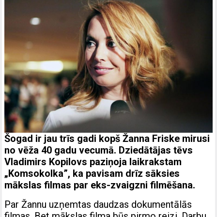
Šogad ir jau trīs gadi kopš Žanna Friske mirusi
no vēža 40 gadu vecumā. Dziedātājas tēvs
Vladimirs Kopilovs paziņoja laikrakstam
„Komsokolka”, ka pavisam drīz sāksies
mākslas filmas par eks-zvaigzni filmēšana.
Par Žannu uzņemtas daudzas dokumentālās
filmas. Bet mākslas filma būs pirmo reizi. Darbu