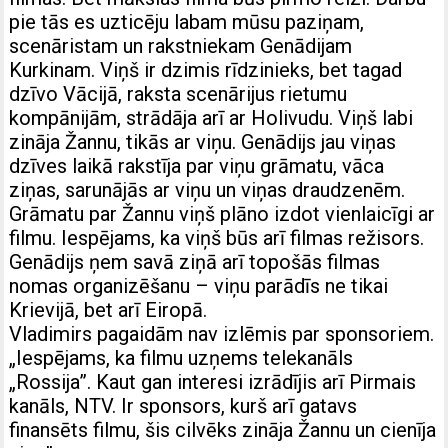
pie tās es uzticēju labam mūsu paziņam,
scenāristam un rakstniekam Genādijam
Kurkinam. Viņš ir dzimis rīdzinieks, bet tagad
dzīvo Vācijā, raksta scenārijus rietumu
kompānijām, strādāja arī ar Holivudu. Viņš labi
zināja Žannu, tikās ar viņu. Genādijs jau viņas
dzīves laikā rakstīja par viņu grāmatu, vāca
ziņas, sarunājās ar viņu un viņas draudzenēm.
Grāmatu par Žannu viņš plāno izdot vienlaicīgi ar
filmu. Iespējams, ka viņš būs arī filmas režisors.
Genādijs ņem savā ziņā arī topošās filmas
nomas organizēšanu – viņu parādīs ne tikai
Krievijā, bet arī Eiropā.
Vladimirs pagaidām nav izlēmis par sponsoriem.
„Iespējams, ka filmu uzņems telekanāls
„Rossija”. Kaut gan interesi izrādījis arī Pirmais
kanāls, NTV. Ir sponsors, kurš arī gatavs
finansēts filmu, šis cilvēks zināja Žannu un cienīja