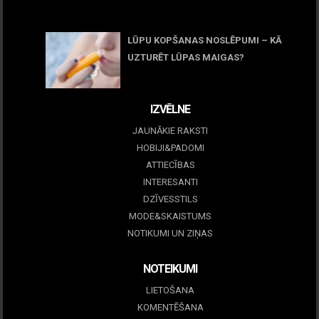
05 maijs, 2026
LŪPU KOPŠANAS NOSLĒPUMI – KĀ
UZTURĒT LŪPAS MAIGAS?
09 marts, 2026
IZVĒLNE
JAUNĀKIE RAKSTI
HOBIJI&PADOMI
ATTIECĪBAS
INTERESANTI
DZĪVESSTILS
MODE&SKAISTUMS
NOTIKUMI UN ZIŅAS
NOTEIKUMI
LIETOŠANA
KOMENTĒŠANA