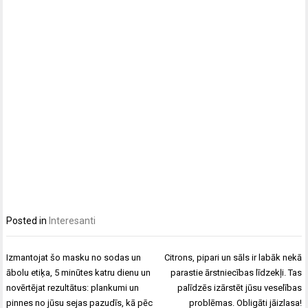
Posted in
Interesanti
Ziņu
Izmantojat šo masku no sodas un
Citrons, pipari un sāls ir labāk nekā
izvēlne
ābolu etiķa, 5 minūtes katru dienu un
parastie ārstniecības līdzekļi. Tas
novērtējat rezultātus: plankumi un
palīdzēs izārstēt jūsu veselības
pinnes no jūsu sejas pazudīs, kā pēc
problēmas. Obligāti jāizlasa!