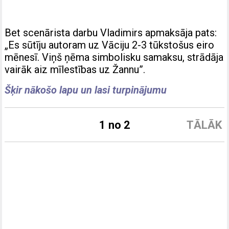
Bet scenārista darbu Vladimirs apmaksāja pats:
„Es sūtīju autoram uz Vāciju 2-3 tūkstošus eiro
mēnesī. Viņš ņēma simbolisku samaksu, strādāja
vairāk aiz mīlestības uz Žannu”.
Šķir nākošo lapu un lasi turpinājumu
1 no 2
TĀLĀK