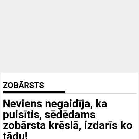
ZOBĀRSTS
Neviens negaidīja, ka
puisītis, sēdēdams
zobārsta krēslā, izdarīs ko
tādu!