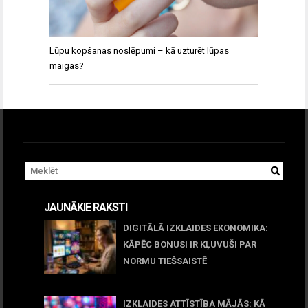
Lūpu kopšanas noslēpumi – kā uzturēt lūpas
maigas?
JAUNĀKIE RAKSTI
DIGITĀLĀ IZKLAIDES EKONOMIKA:
KĀPĒC BONUSI IR KĻUVUŠI PAR
NORMU TIEŠSAISTĒ
11 jūnijs, 2026
IZKLAIDES ATTĪSTĪBA MĀJĀS: KĀ