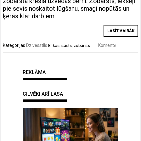
zobārsta krēslā uzvedas bērni. Zobārsts, iekšēji
pie sevis noskaitot lūgšanu, smagi nopūtās un
ķērās klāt darbiem.
LASĪT VAIRĀK
Kategorijas
Dzīvesstils
Komentē
Birkas
stāsts
,
zobārsts
REKLĀMA
CILVĒKI ARĪ LASA