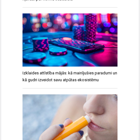
Izklaides attīstība mājās: kā mainījušies paradumi un
kā gudri izveidot savu atpūtas ekosistēmu