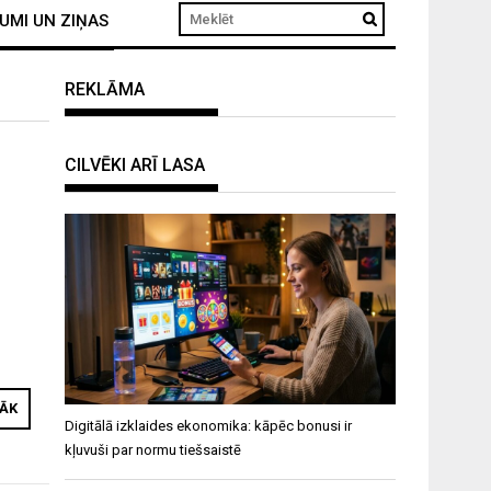
UMI UN ZIŅAS
REKLĀMA
CILVĒKI ARĪ LASA
RĀK
Digitālā izklaides ekonomika: kāpēc bonusi ir
kļuvuši par normu tiešsaistē