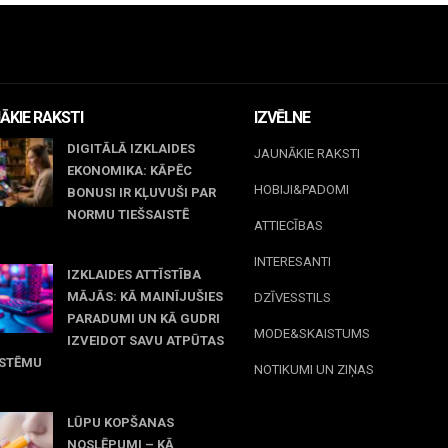
ĀKIE RAKSTI
IZVĒLNE
DIGITĀLĀ IZKLAIDES
JAUNĀKIE RAKSTI
EKONOMIKA: KĀPĒC
HOBIJI&PADOMI
BONUSI IR KĻUVUŠI PAR
NORMU TIEŠSAISTĒ
ATTIECĪBAS
jūnijs, 2026
INTERESANTI
IZKLAIDES ATTĪSTĪBA
MĀJĀS: KĀ MAINĪJUŠIES
DZĪVESSTILS
PARADUMI UN KĀ GUDRI
MODE&SKAISTUMS
IZVEIDOT SAVU ATPŪTAS
ISTĒMU
NOTIKUMI UN ZIŅAS
 maijs, 2026
LŪPU KOPŠANAS
NOSLĒPUMI – KĀ