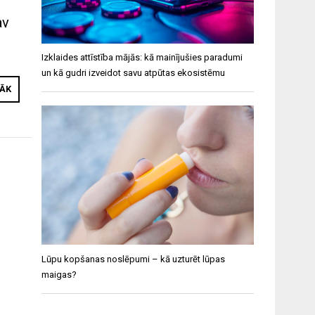
av
Izklaides attīstība mājās: kā mainījušies paradumi
un kā gudri izveidot savu atpūtas ekosistēmu
RĀK
Lūpu kopšanas noslēpumi – kā uzturēt lūpas
maigas?