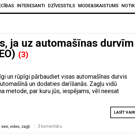
ECĪBAS
INTERESANTI
DZĪVESSTILS
MODE&SKAISTUMS
NOTIK
es, ja uz automašīnas durvīm
DEO)
(3)
i un rūpīgi pārbaudiet visas automašīnas durvis
automašīnā un dodaties darīšanās. Zagļu vidū
na metode, par kuru jūs, iespējams, vēl neesat
LASĪT VAI
3 komentāru
 sevi
,
video
,
zagļi