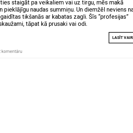
ties staigāt pa veikaliem vai uz tirgu, mēs makā
n pieklājīgu naudas summiņu. Un diemžēl neviens n
aidītas tikšanās ar kabatas zagli. Šīs “profesijas”
zskaužami, tāpat kā prusaki vai odi.
LASĪT VAI
2 komentāru