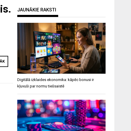
is.
JAUNĀKIE RAKSTI
i
RĀK
Digitālā izklaides ekonomika: kāpēc bonusi ir
kļuvuši par normu tiešsaistē