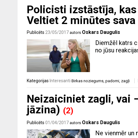
Policisti izstāstīja, ka
Veltiet 2 minūtes sava l
Oskars Daugulis
Publicēts
23/05/2017
autors
Diemžēl katrs ci
no jūsu reakcija
Kategorijas
Interesanti
Birkas
noziegums
,
padomi
,
zagļi
Neizaiciniet zagli, vai 
jāzina)
(2)
Oskars Daugulis
Publicēts
01/04/2017
autors
Ne vienmēr un n