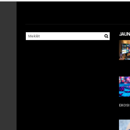
JAUN
11 
EKOS
05