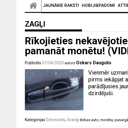
JAUNĀKIE RAKSTI
HOBIJI&PADOMI
ATTI
ZAGĻI
Rīkojieties nekavējoti
pamanāt monētu! (VI
Oskars Daugulis
Publicēts
07/04/2020
autors
Vienmēr uzmanīg
pirms iekāpjat 
parādījusies jau
dzirdējuši.
Kategorijas
Dzīvesstils
,
Svarīgi
Birkas
auto
,
monēta
,
pasargā