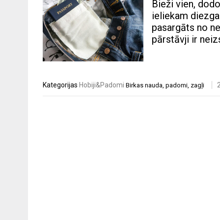
Bieži vien, dodo
ieliekam diezga
pasargāts no neg
pārstāvji ir nei
Kategorijas
Hobiji&Padomi
Birkas
nauda
,
padomi
,
zagļi