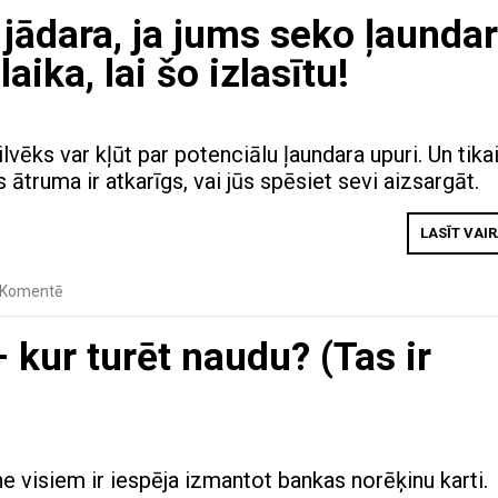
s jādara, ja jums seko ļaundar
aika, lai šo izlasītu!
lvēks var kļūt par potenciālu ļaundara upuri. Un tika
s ātruma ir atkarīgs, vai jūs spēsiet sevi aizsargāt.
LASĪT VAI
Komentē
– kur turēt naudu? (Tas ir
e visiem ir iespēja izmantot bankas norēķinu karti.