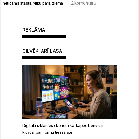
2 komentāru
neticams stāsts
,
vilku bars
,
ziema
REKLĀMA
CILVĒKI ARĪ LASA
Digitālā izklaides ekonomika: kāpēc bonusi ir
kļuvuši par normu tiešsaistē