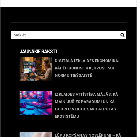
JAUNĀKIE RAKSTI
DIGITĀLĀ IZKLAIDES EKONOMIKA:
KĀPĒC BONUSI IR KĻUVUŠI PAR
NORMU TIEŠSAISTĒ
11 jūnijs, 2026
IZKLAIDES ATTĪSTĪBA MĀJĀS: KĀ
MAINĪJUŠIES PARADUMI UN KĀ
GUDRI IZVEIDOT SAVU ATPŪTAS
EKOSISTĒMU
05 maijs, 2026
LŪPU KOPŠANAS NOSLĒPUMI – KĀ