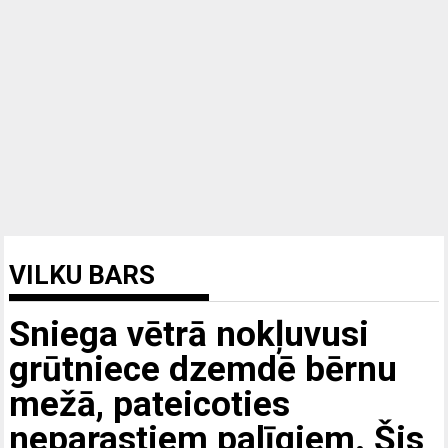
VILKU BARS
Sniega vētrā nokļuvusi
grūtniece dzemdē bērnu
mežā, pateicoties
neparastiem palīgiem. Šis