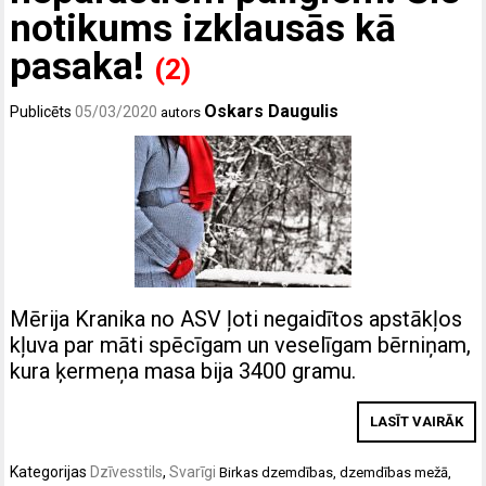
notikums izklausās kā
pasaka!
(2)
Oskars Daugulis
Publicēts
05/03/2020
autors
Mērija Kranika no ASV ļoti negaidītos apstākļos
kļuva par māti spēcīgam un veselīgam bērniņam,
kura ķermeņa masa bija 3400 gramu.
LASĪT VAIRĀK
Kategorijas
Dzīvesstils
,
Svarīgi
Birkas
dzemdības
,
dzemdības mežā
,