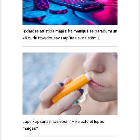
Izklaides attīstība mājās: kā mainījušies paradumi un
kā gudri izveidot savu atpūtas ekosistēmu
Lūpu kopšanas noslēpumi – kā uzturēt lūpas
maigas?