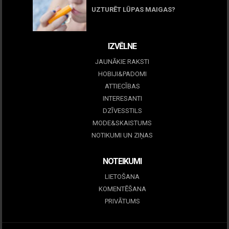
UZTURĒT LŪPAS MAIGAS?
09 marts, 2026
IZVĒLNE
JAUNĀKIE RAKSTI
HOBIJI&PADOMI
ATTIECĪBAS
INTERESANTI
DZĪVESSTILS
MODE&SKAISTUMS
NOTIKUMI UN ZIŅAS
NOTEIKUMI
LIETOŠANA
KOMENTĒŠANA
PRIVĀTUMS