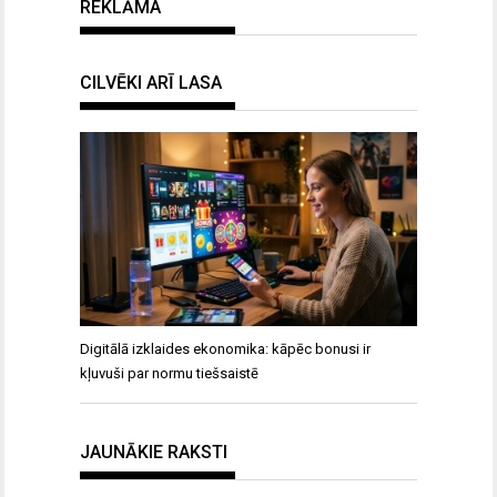
REKLĀMA
CILVĒKI ARĪ LASA
Digitālā izklaides ekonomika: kāpēc bonusi ir
kļuvuši par normu tiešsaistē
JAUNĀKIE RAKSTI