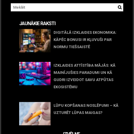
JAUNĀKIE RAKSTI
DIGITĀLĀ IZKLAIDES EKONOMIKA:
KĀPĒC BONUSI IR KĻUVUŠI PAR
NORMU TIEŠSAISTĒ
11 jūnijs, 2026
IZKLAIDES ATTĪSTĪBA MĀJĀS: KĀ
MAINĪJUŠIES PARADUMI UN KĀ
GUDRI IZVEIDOT SAVU ATPŪTAS
EKOSISTĒMU
05 maijs, 2026
LŪPU KOPŠANAS NOSLĒPUMI – KĀ
UZTURĒT LŪPAS MAIGAS?
09 marts, 2026