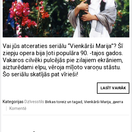
Vai jūs atceraties seriālu “Vienkārši Marija”? Šī
ziepju opera bija ļoti populāra 90. -tajos gados.
Vakaros cilvēki pulcējās pie zilajiem ekrāniem,
aizturēdami elpu, vēroja mīļoto varoņu stāstu.
Šo seriālu skatījās pat vīrieši!
LASĪT VAIRĀK
Kategorijas
Dzīvesstils
Birkas
toreiz un tagad
,
Vienkārši Marija
,
диета
Komentē