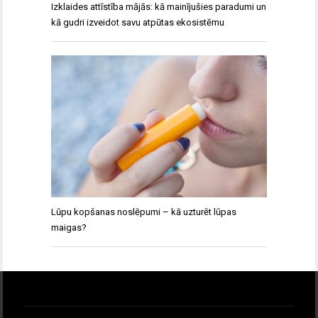
Izklaides attīstība mājās: kā mainījušies paradumi un
kā gudri izveidot savu atpūtas ekosistēmu
Lūpu kopšanas noslēpumi – kā uzturēt lūpas
maigas?