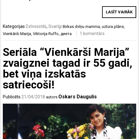
LASĪT VAIRĀK
Kategorijas
Dzīvesstils
,
Svarīgi
Birkas
dvīņu mamma
,
uztura plāns
,
1 komentārs
Vienkārši Marija
,
Viktorija Ruffo
,
диета
Seriāla “Vienkārši Marija”
zvaigznei tagad ir 55 gadi,
bet viņa izskatās
satriecoši!
Oskars Daugulis
Publicēts
21/04/2018
autors