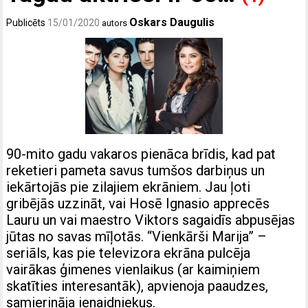
Oskars Daugulis
Publicēts
15/01/2020
autors
90-mito gadu vakaros pienāca brīdis, kad pat
reketieri pameta savus tumšos darbiņus un
iekārtojās pie zilajiem ekrāniem. Jau ļoti
gribējās uzzināt, vai Hosē Ignasio apprecēs
Lauru un vai maestro Viktors sagaidīs abpusējas
jūtas no savas mīļotās. “Vienkārši Marija” –
seriāls, kas pie televizora ekrāna pulcēja
vairākas ģimenes vienlaikus (ar kaimiņiem
skatīties interesantāk), apvienoja paaudzes,
samierināja ienaidniekus.