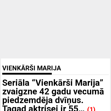
VIENKĀRŠI MARIJA
Seriāla “Vienkārši Marija”
zvaigzne 42 gadu vecumā
piedzemdēja dvīņus.
Tagad aktrisei ir 55…
(1)