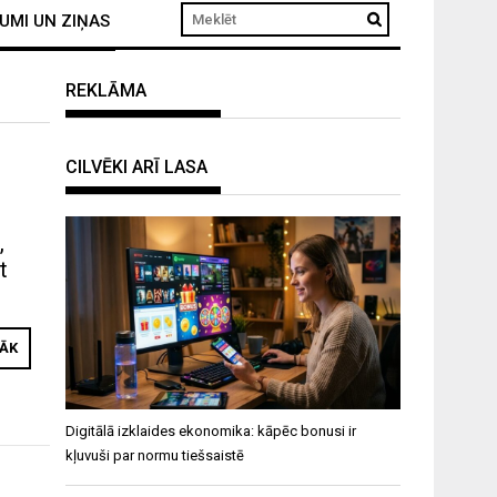
UMI UN ZIŅAS
REKLĀMA
CILVĒKI ARĪ LASA
,
t
RĀK
Digitālā izklaides ekonomika: kāpēc bonusi ir
kļuvuši par normu tiešsaistē