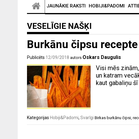
JAUNĀKIE RAKSTI
HOBIJI&PADOMI
ATTI
VESELĪGIE NAŠĶI
Burkānu čipsu recept
Oskars Daugulis
Publicēts
12/09/2018
autors
Visi mēs zinām, 
un katram vecāk
kaut gabaliņu šī
Kategorijas
Hobiji&Padomi
,
Svarīgi
Birkas
burkānu čipsi
,
rec