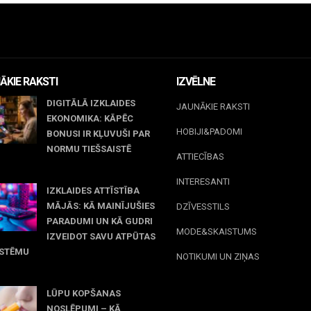
ĀKIE RAKSTI
IZVĒLNE
DIGITĀLĀ IZKLAIDES
JAUNĀKIE RAKSTI
EKONOMIKA: KĀPĒC
HOBIJI&PADOMI
BONUSI IR KĻUVUŠI PAR
NORMU TIEŠSAISTĒ
ATTIECĪBAS
jūnijs, 2026
INTERESANTI
IZKLAIDES ATTĪSTĪBA
MĀJĀS: KĀ MAINĪJUŠIES
DZĪVESSTILS
PARADUMI UN KĀ GUDRI
MODE&SKAISTUMS
IZVEIDOT SAVU ATPŪTAS
ISTĒMU
NOTIKUMI UN ZIŅAS
 maijs, 2026
LŪPU KOPŠANAS
NOSLĒPUMI – KĀ