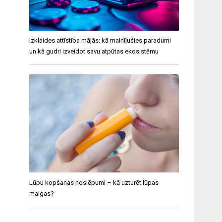
Izklaides attīstība mājās: kā mainījušies paradumi
un kā gudri izveidot savu atpūtas ekosistēmu
Lūpu kopšanas noslēpumi – kā uzturēt lūpas
maigas?