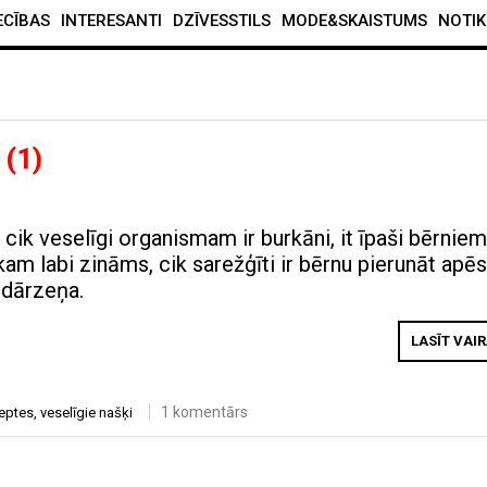
ECĪBAS
INTERESANTI
DZĪVESSTILS
MODE&SKAISTUMS
NOTIK
e
(1)
cik veselīgi organismam ir burkāni, it īpaši bērniem
am labi zināms, cik sarežģīti ir bērnu pierunāt apēs
 dārzeņa.
LASĪT VAI
1 komentārs
eptes
,
veselīgie našķi