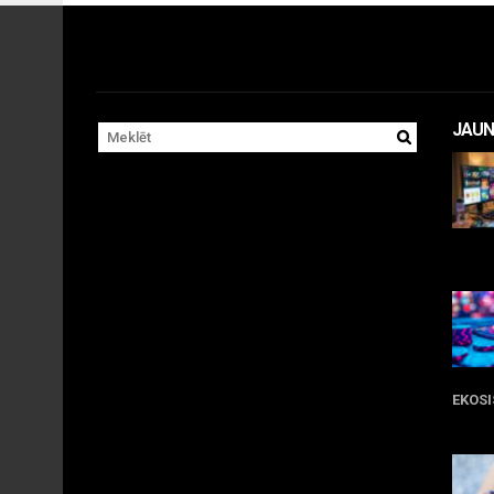
JAUN
11 
EKOS
05