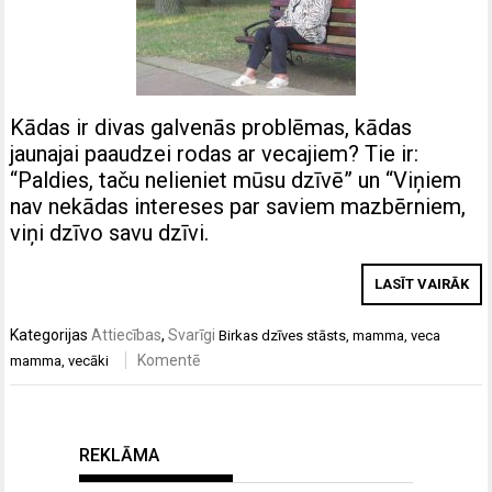
Kādas ir divas galvenās problēmas, kādas
jaunajai paaudzei rodas ar vecajiem? Tie ir:
“Paldies, taču nelieniet mūsu dzīvē” un “Viņiem
nav nekādas intereses par saviem mazbērniem,
viņi dzīvo savu dzīvi.
LASĪT VAIRĀK
Kategorijas
Attiecības
,
Svarīgi
Birkas
dzīves stāsts
,
mamma
,
veca
Komentē
mamma
,
vecāki
REKLĀMA