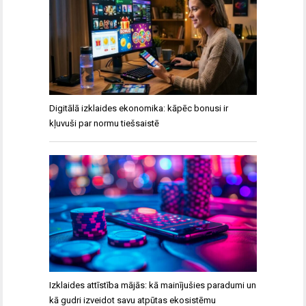
Digitālā izklaides ekonomika: kāpēc bonusi ir
kļuvuši par normu tiešsaistē
Izklaides attīstība mājās: kā mainījušies paradumi un
kā gudri izveidot savu atpūtas ekosistēmu