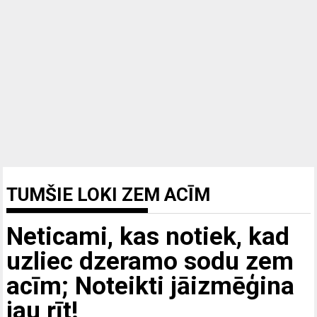
TUMŠIE LOKI ZEM ACĪM
Neticami, kas notiek, kad
uzliec dzeramo sodu zem
acīm; Noteikti jāizmēģina
jau rīt!