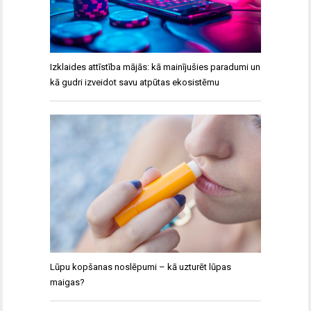
Izklaides attīstība mājās: kā mainījušies paradumi un
kā gudri izveidot savu atpūtas ekosistēmu
Lūpu kopšanas noslēpumi – kā uzturēt lūpas
maigas?