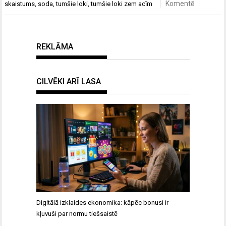
Komentē
skaistums
,
soda
,
tumšie loki
,
tumšie loki zem acīm
REKLĀMA
CILVĒKI ARĪ LASA
Digitālā izklaides ekonomika: kāpēc bonusi ir
kļuvuši par normu tiešsaistē