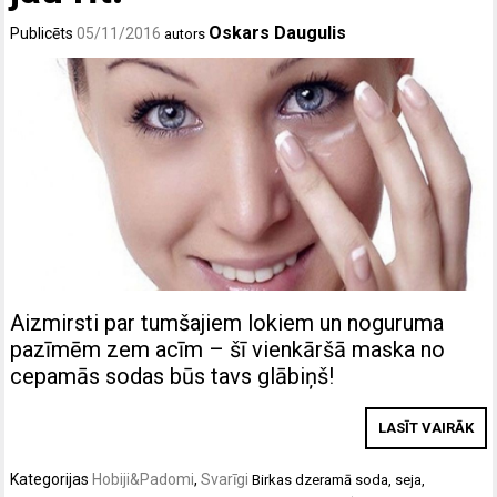
Oskars Daugulis
Publicēts
05/11/2016
autors
Aizmirsti par tumšajiem lokiem un noguruma
pazīmēm zem acīm – šī vienkāršā maska no
cepamās sodas būs tavs glābiņš!
LASĪT VAIRĀK
Kategorijas
Hobiji&Padomi
,
Svarīgi
Birkas
dzeramā soda
,
seja
,