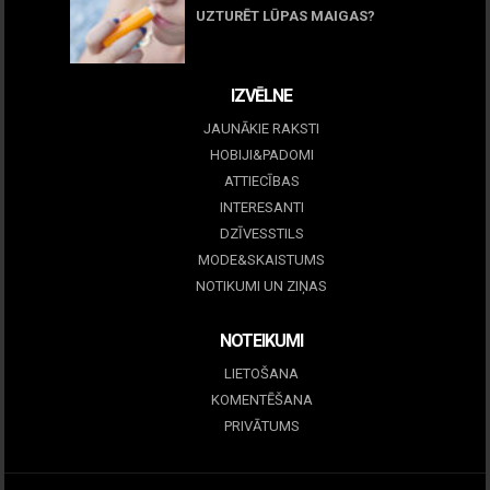
UZTURĒT LŪPAS MAIGAS?
09 marts, 2026
IZVĒLNE
JAUNĀKIE RAKSTI
HOBIJI&PADOMI
ATTIECĪBAS
INTERESANTI
DZĪVESSTILS
MODE&SKAISTUMS
NOTIKUMI UN ZIŅAS
NOTEIKUMI
LIETOŠANA
KOMENTĒŠANA
PRIVĀTUMS