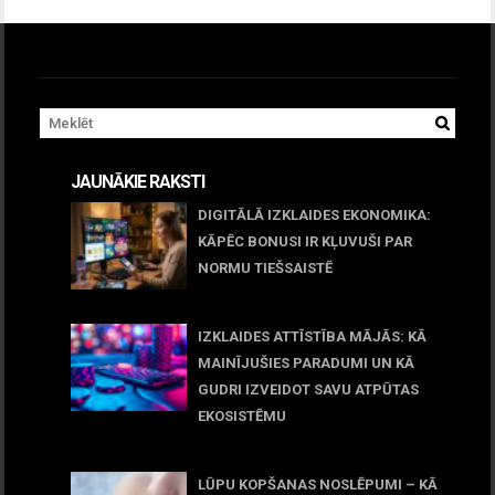
JAUNĀKIE RAKSTI
DIGITĀLĀ IZKLAIDES EKONOMIKA:
KĀPĒC BONUSI IR KĻUVUŠI PAR
NORMU TIEŠSAISTĒ
11 jūnijs, 2026
IZKLAIDES ATTĪSTĪBA MĀJĀS: KĀ
MAINĪJUŠIES PARADUMI UN KĀ
GUDRI IZVEIDOT SAVU ATPŪTAS
EKOSISTĒMU
05 maijs, 2026
LŪPU KOPŠANAS NOSLĒPUMI – KĀ