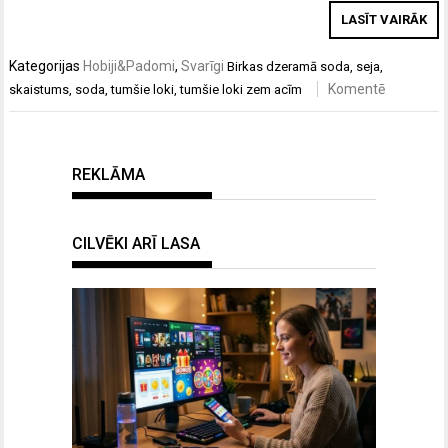
LASĪT VAIRĀK
Kategorijas
Hobiji&Padomi
,
Svarīgi
Birkas
dzeramā soda
,
seja
,
Komentē
skaistums
,
soda
,
tumšie loki
,
tumšie loki zem acīm
REKLĀMA
CILVĒKI ARĪ LASA