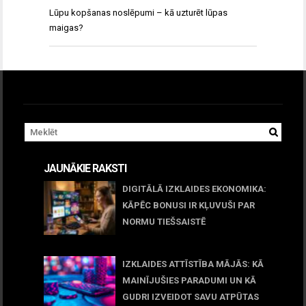
Lūpu kopšanas noslēpumi – kā uzturēt lūpas
maigas?
JAUNĀKIE RAKSTI
DIGITĀLĀ IZKLAIDES EKONOMIKA:
KĀPĒC BONUSI IR KĻUVUŠI PAR
NORMU TIEŠSAISTĒ
11 jūnijs, 2026
IZKLAIDES ATTĪSTĪBA MĀJĀS: KĀ
MAINĪJUŠIES PARADUMI UN KĀ
GUDRI IZVEIDOT SAVU ATPŪTAS