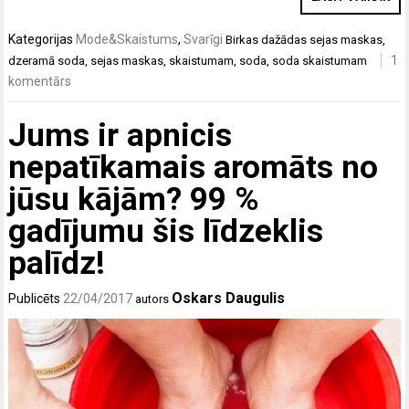
Kategorijas
Mode&Skaistums
,
Svarīgi
Birkas
dažādas sejas maskas
,
1
dzeramā soda
,
sejas maskas
,
skaistumam
,
soda
,
soda skaistumam
komentārs
Jums ir apnicis
nepatīkamais aromāts no
jūsu kājām? 99 %
gadījumu šis līdzeklis
palīdz!
Oskars Daugulis
Publicēts
22/04/2017
autors