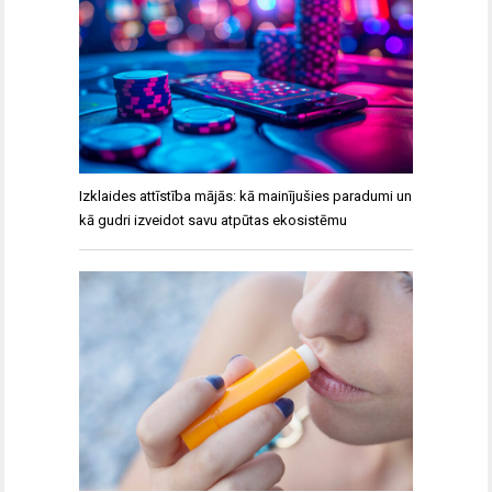
Izklaides attīstība mājās: kā mainījušies paradumi un
kā gudri izveidot savu atpūtas ekosistēmu