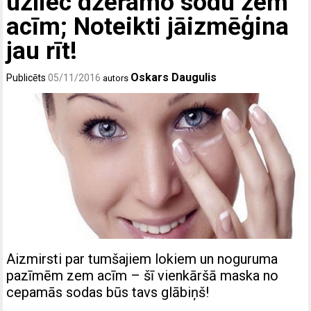
uzliec dzeramo sodu zem
acīm; Noteikti jāizmēģina
jau rīt!
Oskars Daugulis
Publicēts
05/11/2016
autors
Aizmirsti par tumšajiem lokiem un noguruma
pazīmēm zem acīm – šī vienkāršā maska no
cepamās sodas būs tavs glābiņš!