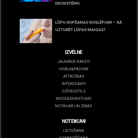
EKOSISTĒMU
05 maijs, 2026
LŪPU KOPŠANAS NOSLĒPUMI – KĀ
UZTURĒT LŪPAS MAIGAS?
09 marts, 2026
IZVĒLNE
JAUNĀKIE RAKSTI
HOBIJI&PADOMI
ATTIECĪBAS
INTERESANTI
DZĪVESSTILS
MODE&SKAISTUMS
NOTIKUMI UN ZIŅAS
NOTEIKUMI
LIETOŠANA
KOMENTĒŠANA