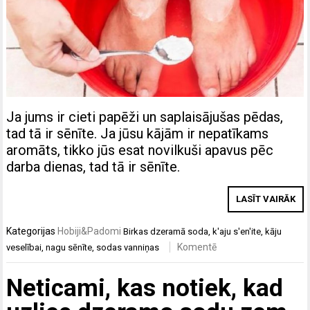
Ja jums ir cieti papēži un saplaisājušas pēdas,
tad tā ir sēnīte. Ja jūsu kājām ir nepatīkams
aromāts, tikko jūs esat novilkuši apavus pēc
darba dienas, tad tā ir sēnīte.
LASĪT VAIRĀK
Kategorijas
Hobiji&Padomi
Birkas
dzeramā soda
,
k'aju s'en'ite
,
kāju
Komentē
veselībai
,
nagu sēnīte
,
sodas vanniņas
Neticami, kas notiek, kad