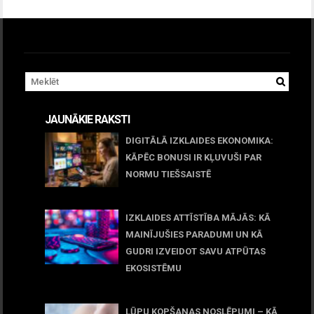
JAUNĀKIE RAKSTI
DIGITĀLĀ IZKLAIDES EKONOMIKA:
KĀPĒC BONUSI IR KĻUVUŠI PAR
NORMU TIEŠSAISTĒ
11 jūnijs, 2026
IZKLAIDES ATTĪSTĪBA MĀJĀS: KĀ
MAINĪJUŠIES PARADUMI UN KĀ
GUDRI IZVEIDOT SAVU ATPŪTAS
EKOSISTĒMU
05 maijs, 2026
LŪPU KOPŠANAS NOSLĒPUMI – KĀ