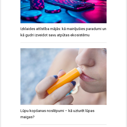
Izklaides attīstība mājās: kā mainījušies paradumi un
kā gudri izveidot savu atpūtas ekosistēmu
Lūpu kopšanas noslēpumi – kā uzturēt lūpas
maigas?