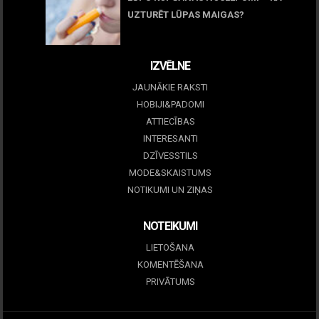
UZTURĒT LŪPAS MAIGAS?
09 marts, 2026
IZVĒLNE
JAUNĀKIE RAKSTI
HOBIJI&PADOMI
ATTIECĪBAS
INTERESANTI
DZĪVESSTILS
MODE&SKAISTUMS
NOTIKUMI UN ZIŅAS
NOTEIKUMI
LIETOŠANA
KOMENTĒŠANA
PRIVĀTUMS