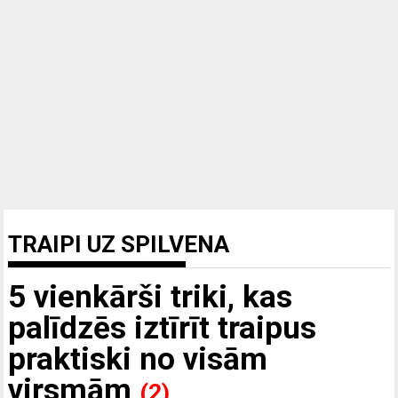
TRAIPI UZ SPILVENA
5 vienkārši triki, kas
palīdzēs iztīrīt traipus
praktiski no visām
virsmām
(2)