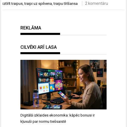
2 komentāru
iztīrīt traipus
,
traipi uz spilvena
,
traipu tīrīšansa
REKLĀMA
CILVĒKI ARĪ LASA
Digitālā izklaides ekonomika: kāpēc bonusi ir
kļuvuši par normu tiešsaistē