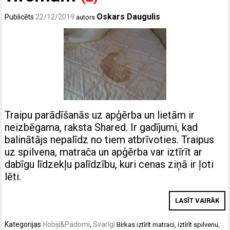
Oskars Daugulis
Publicēts
22/12/2019
autors
Traipu parādīšanās uz apģērba un lietām ir
neizbēgama, raksta Shared. Ir gadījumi, kad
balinātājs nepalīdz no tiem atbrīvoties. Traipus
uz spilvena, matrača un apģērba var iztīrīt ar
dabīgu līdzekļu palīdzību, kuri cenas ziņā ir ļoti
lēti.
LASĪT VAIRĀK
Kategorijas
Hobiji&Padomi
,
Svarīgi
Birkas
iztīrīt matraci
,
iztīrīt spilvenu
,