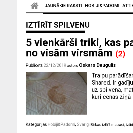
JAUNĀKIE RAKSTI
HOBIJI&PADOMI
ATTI
IZTĪRĪT SPILVENU
5 vienkārši triki, kas p
no visām virsmām
(2)
Oskars Daugulis
Publicēts
22/12/2019
autors
Traipu parādīša
Shared. Ir gadīj
uz spilvena, mat
kuri cenas ziņā ir
Kategorijas
Hobiji&Padomi
,
Svarīgi
Birkas
iztīrīt matraci
,
iztī