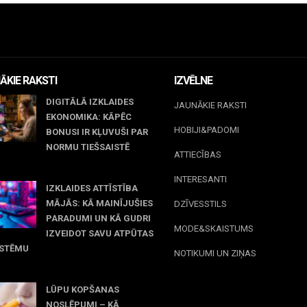
ĀKIE RAKSTI
IZVĒLNE
DIGITĀLĀ IZKLAIDES
JAUNĀKIE RAKSTI
EKONOMIKA: KĀPĒC
HOBIJI&PADOMI
BONUSI IR KĻUVUŠI PAR
NORMU TIEŠSAISTĒ
ATTIECĪBAS
jūnijs, 2026
INTERESANTI
IZKLAIDES ATTĪSTĪBA
MĀJĀS: KĀ MAINĪJUŠIES
DZĪVESSTILS
PARADUMI UN KĀ GUDRI
MODE&SKAISTUMS
IZVEIDOT SAVU ATPŪTAS
ISTĒMU
NOTIKUMI UN ZIŅAS
 maijs, 2026
LŪPU KOPŠANAS
NOSLĒPUMI – KĀ