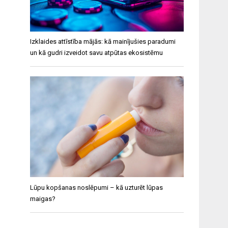
Izklaides attīstība mājās: kā mainījušies paradumi
un kā gudri izveidot savu atpūtas ekosistēmu
Lūpu kopšanas noslēpumi – kā uzturēt lūpas
maigas?