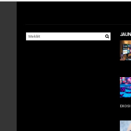
JAUN
11 
EKOS
05