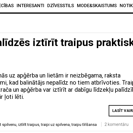
ECĪBAS
INTERESANTI
DZĪVESSTILS
MODE&SKAISTUMS
NOTIK
alīdzēs iztīrīt traipus praktis
nās uz apģērba un lietām ir neizbēgama, raksta
umi, kad balinātājs nepalīdz no tiem atbrīvoties. Tra
rača un apģērba var iztīrīt ar dabīgu līdzekļu palīdzī
 ļoti lēti.
LASĪT VAI
2 komentāru
rīt spilvenu
,
iztīrīt traipus
,
traipi uz spilvena
,
traipu tīrīšansa