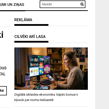
UMI UN ZIŅAS
REKLĀMA
ki
CILVĒKI ARĪ LASA
ipus
bu,
RĀK
Digitālā izklaides ekonomika: kāpēc bonusi ir
kļuvuši par normu tiešsaistē