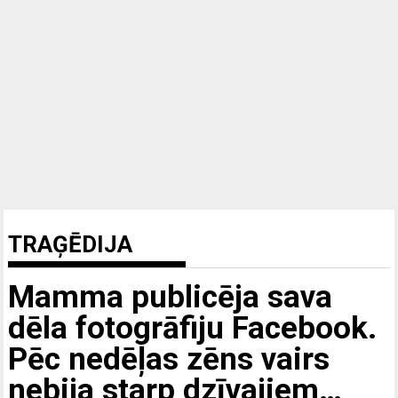
TRAĢĒDIJA
Mamma publicēja sava
dēla fotogrāfiju Facebook.
Pēc nedēļas zēns vairs
nebija starp dzīvajiem…