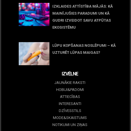
IZKLAIDES ATTĪSTĪBA MĀJĀS: KĀ
MAINĪJUŠIES PARADUMI UN KĀ
GUDRI IZVEIDOT SAVU ATPŪTAS
EKOSISTĒMU
05 maijs, 2026
LŪPU KOPŠANAS NOSLĒPUMI – KĀ
UZTURĒT LŪPAS MAIGAS?
09 marts, 2026
IZVĒLNE
JAUNĀKIE RAKSTI
HOBIJI&PADOMI
ATTIECĪBAS
INTERESANTI
DZĪVESSTILS
MODE&SKAISTUMS
NOTIKUMI UN ZIŅAS