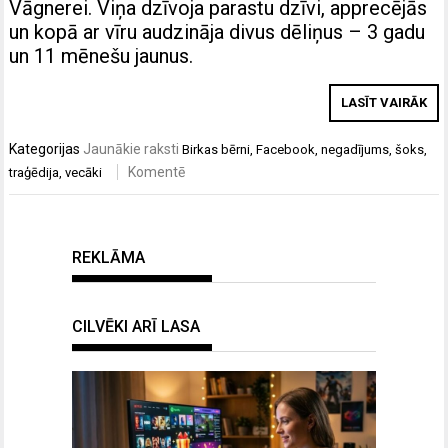
Vāgnerei. Viņa dzīvoja parastu dzīvi, apprecējās
un kopā ar vīru audzināja divus dēliņus – 3 gadu
un 11 mēnešu jaunus.
LASĪT VAIRĀK
Kategorijas
Jaunākie raksti
Birkas
bērni
,
Facebook
,
negadījums
,
šoks
,
Komentē
traģēdija
,
vecāki
REKLĀMA
CILVĒKI ARĪ LASA