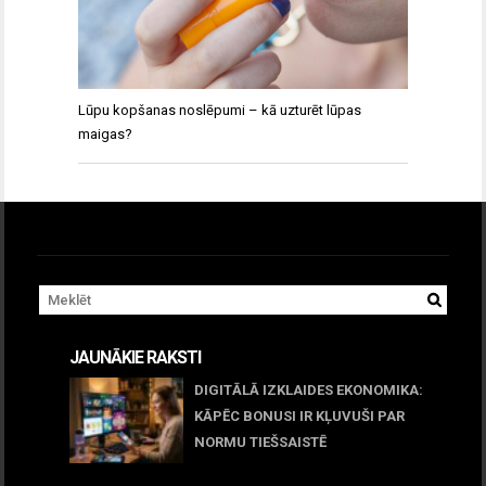
Lūpu kopšanas noslēpumi – kā uzturēt lūpas
maigas?
JAUNĀKIE RAKSTI
DIGITĀLĀ IZKLAIDES EKONOMIKA:
KĀPĒC BONUSI IR KĻUVUŠI PAR
NORMU TIEŠSAISTĒ
11 jūnijs, 2026