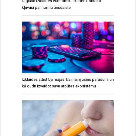
Digitālā izklaides ekonomika: kāpēc bonusi ir
kļuvuši par normu tiešsaistē
Izklaides attīstība mājās: kā mainījušies paradumi un
kā gudri izveidot savu atpūtas ekosistēmu