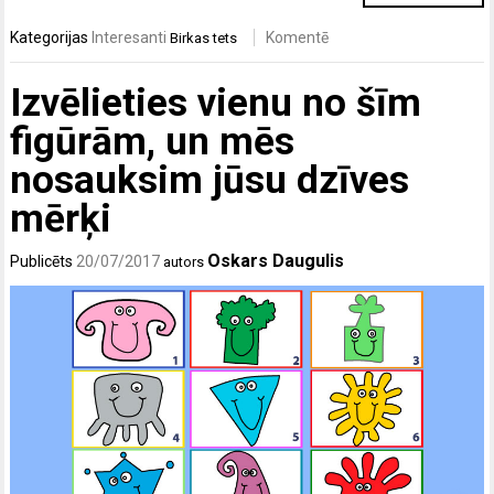
Kategorijas
Interesanti
Komentē
Birkas
tets
Izvēlieties vienu no šīm
figūrām, un mēs
nosauksim jūsu dzīves
mērķi
Oskars Daugulis
Publicēts
20/07/2017
autors