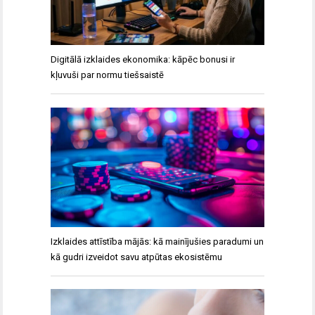
Digitālā izklaides ekonomika: kāpēc bonusi ir
kļuvuši par normu tiešsaistē
Izklaides attīstība mājās: kā mainījušies paradumi un
kā gudri izveidot savu atpūtas ekosistēmu