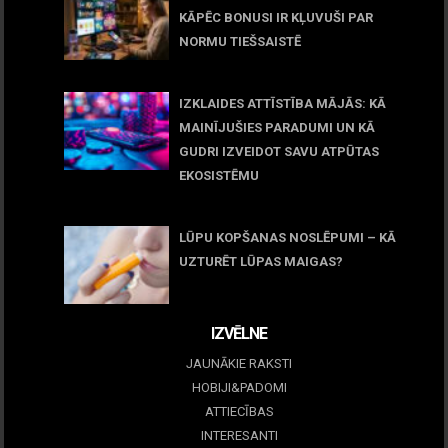
KĀPĒC BONUSI IR KĻUVUŠI PAR
NORMU TIEŠSAISTĒ
11 jūnijs, 2026
IZKLAIDES ATTĪSTĪBA MĀJĀS: KĀ
MAINĪJUŠIES PARADUMI UN KĀ
GUDRI IZVEIDOT SAVU ATPŪTAS
EKOSISTĒMU
05 maijs, 2026
LŪPU KOPŠANAS NOSLĒPUMI – KĀ
UZTURĒT LŪPAS MAIGAS?
09 marts, 2026
IZVĒLNE
JAUNĀKIE RAKSTI
HOBIJI&PADOMI
ATTIECĪBAS
INTERESANTI