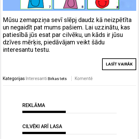
Mūsu zemapziņa sevī slēpj daudz kā neizpētīta
un negaidīt pat mums pašiem. Lai uzzinātu, kas
patiesībā jūs esat par cilvēku, un kāds ir jūsu
dzīves mērķis, piedāvājam veikt šādu
interesantu testu.
LASĪT VAIRĀK
Kategorijas
Interesanti
Komentē
Birkas
tets
REKLĀMA
CILVĒKI ARĪ LASA