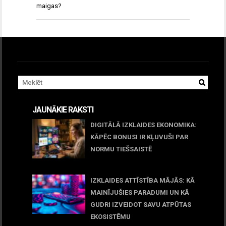
maigas?
JAUNĀKIE RAKSTI
DIGITĀLĀ IZKLAIDES EKONOMIKA:
KĀPĒC BONUSI IR KĻUVUŠI PAR
NORMU TIEŠSAISTĒ
11 jūnijs, 2026
IZKLAIDES ATTĪSTĪBA MĀJĀS: KĀ
MAINĪJUŠIES PARADUMI UN KĀ
GUDRI IZVEIDOT SAVU ATPŪTAS
EKOSISTĒMU