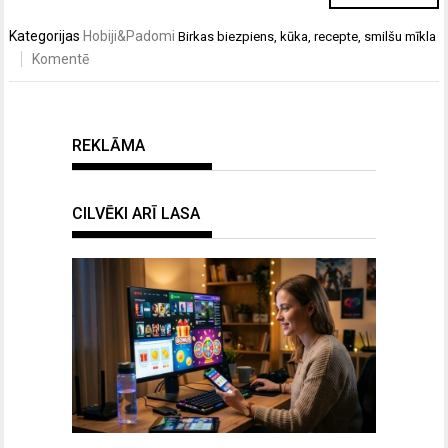
Kategorijas
Hobiji&Padomi
Birkas
biezpiens
,
kūka
,
recepte
,
smilšu mīkla
Komentē
REKLĀMA
CILVĒKI ARĪ LASA