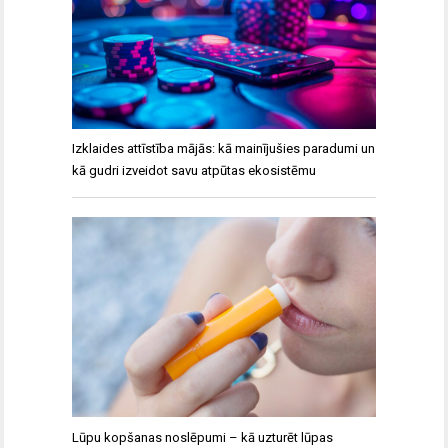
Izklaides attīstība mājās: kā mainījušies paradumi un
kā gudri izveidot savu atpūtas ekosistēmu
Lūpu kopšanas noslēpumi – kā uzturēt lūpas