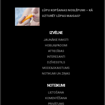
05 maijs, 2026
LŪPU KOPŠANAS NOSLĒPUMI – KĀ
UZTURĒT LŪPAS MAIGAS?
09 marts, 2026
IZVĒLNE
JAUNĀKIE RAKSTI
HOBIJI&PADOMI
ATTIECĪBAS
INTERESANTI
DZĪVESSTILS
MODE&SKAISTUMS
NOTIKUMI UN ZIŅAS
NOTEIKUMI
LIETOŠANA
KOMENTĒŠANA
PRIVĀTUMS