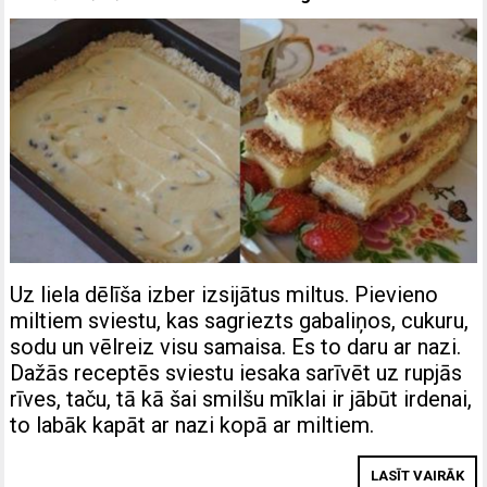
Uz liela dēlīša izber izsijātus miltus. Pievieno
miltiem sviestu, kas sagriezts gabaliņos, cukuru,
sodu un vēlreiz visu samaisa. Es to daru ar nazi.
Dažās receptēs sviestu iesaka sarīvēt uz rupjās
rīves, taču, tā kā šai smilšu mīklai ir jābūt irdenai,
to labāk kapāt ar nazi kopā ar miltiem.
LASĪT VAIRĀK