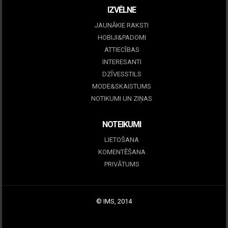
IZVĒLNE
JAUNĀKIE RAKSTI
HOBIJI&PADOMI
ATTIECĪBAS
INTERESANTI
DZĪVESSTILS
MODE&SKAISTUMS
NOTIKUMI UN ZIŅAS
NOTEIKUMI
LIETOŠANA
KOMENTĒŠANA
PRIVĀTUMS
© IMS, 2014
|
Profitmag by