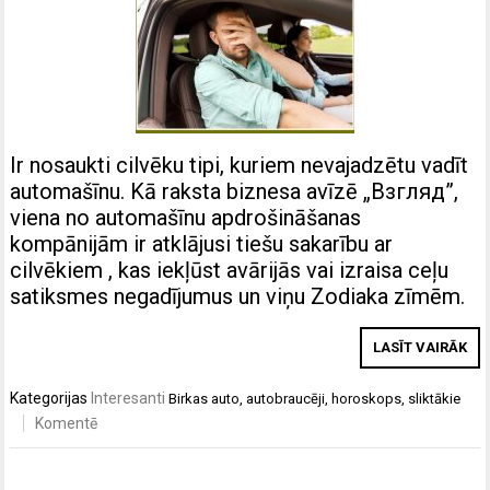
Ir nosaukti cilvēku tipi, kuriem nevajadzētu vadīt
automašīnu. Kā raksta biznesa avīzē „Взгляд”,
viena no automašīnu apdrošināšanas
kompānijām ir atklājusi tiešu sakarību ar
cilvēkiem , kas iekļūst avārijās vai izraisa ceļu
satiksmes negadījumus un viņu Zodiaka zīmēm.
LASĪT VAIRĀK
Kategorijas
Interesanti
Birkas
auto
,
autobraucēji
,
horoskops
,
sliktākie
Komentē