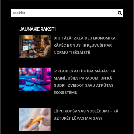
JAUNĀKIE RAKSTI
DIGITĀLĀ IZKLAIDES EKONOMIKA:
KĀPĒC BONUSI IR KĻUVUŠI PAR
NORMU TIEŠSAISTĒ
11 jūnijs, 2026
IZKLAIDES ATTĪSTĪBA MĀJĀS: KĀ
MAINĪJUŠIES PARADUMI UN KĀ
GUDRI IZVEIDOT SAVU ATPŪTAS
EKOSISTĒMU
05 maijs, 2026
LŪPU KOPŠANAS NOSLĒPUMI – KĀ
UZTURĒT LŪPAS MAIGAS?
09 marts, 2026