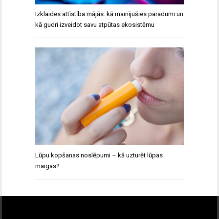
Izklaides attīstība mājās: kā mainījušies paradumi un
kā gudri izveidot savu atpūtas ekosistēmu
Lūpu kopšanas noslēpumi – kā uzturēt lūpas
maigas?