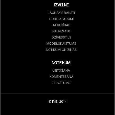
IZVĒLNE
JAUNĀKIE RAKSTI
HOBIJI&PADOMI
ATTIECĪBAS
INTERESANTI
DZĪVESSTILS
MODE&SKAISTUMS
NOTIKUMI UN ZIŅAS
NOTEIKUMI
LIETOŠANA
KOMENTĒŠANA
PRIVĀTUMS
© IMS, 2014
|
Profitmag by