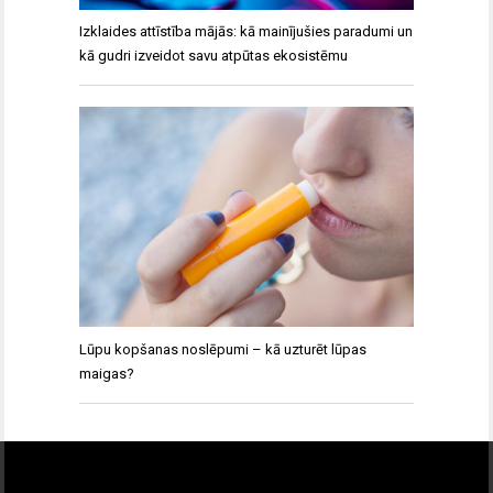
Izklaides attīstība mājās: kā mainījušies paradumi un
kā gudri izveidot savu atpūtas ekosistēmu
Lūpu kopšanas noslēpumi – kā uzturēt lūpas
maigas?