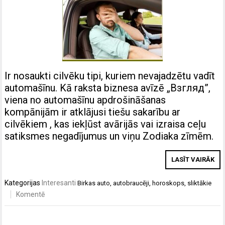
Ir nosaukti cilvēku tipi, kuriem nevajadzētu vadīt
automašīnu. Kā raksta biznesa avīzē „Взгляд”,
viena no automašīnu apdrošināšanas
kompānijām ir atklājusi tiešu sakarību ar
cilvēkiem , kas iekļūst avārijās vai izraisa ceļu
satiksmes negadījumus un viņu Zodiaka zīmēm.
LASĪT VAIRĀK
Kategorijas
Interesanti
Birkas
auto
,
autobraucēji
,
horoskops
,
sliktākie
Komentē