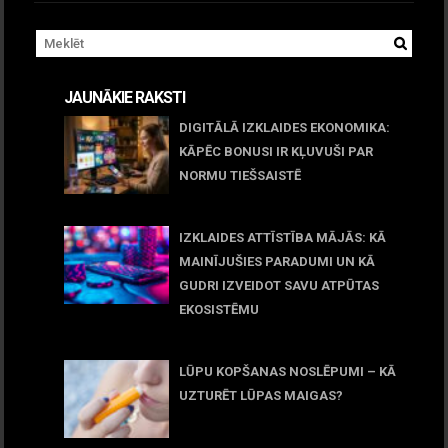
JAUNĀKIE RAKSTI
DIGITĀLĀ IZKLAIDES EKONOMIKA:
KĀPĒC BONUSI IR KĻUVUŠI PAR
NORMU TIEŠSAISTĒ
11 jūnijs, 2026
IZKLAIDES ATTĪSTĪBA MĀJĀS: KĀ
MAINĪJUŠIES PARADUMI UN KĀ
GUDRI IZVEIDOT SAVU ATPŪTAS
EKOSISTĒMU
05 maijs, 2026
LŪPU KOPŠANAS NOSLĒPUMI – KĀ
UZTURĒT LŪPAS MAIGAS?
09 marts, 2026