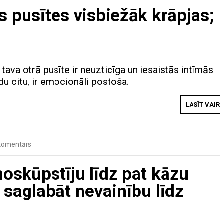
 pusītes visbiežāk krāpjas;
tava otrā pusīte ir neuzticīga un iesaistās intīmās
du citu, ir emocionāli postoša.
LASĪT VAI
komentārs
noskūpstīju līdz pat kāzu
a saglabāt nevainību līdz