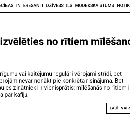
ECĪBAS
INTERESANTI
DZĪVESSTILS
MODE&SKAISTUMS
NOTIK
 izvēlēties no rītiem mīlēšan
rīgumu vai kaitējumu regulāri vērojami strīdi, bet
joprojām nevar nonākt pie konkrēta risinājuma. Bet
ules zinātnieki ir vienisprātis: mīlēšanās no rītiem i
 par kafiju.
LASĪT VAI