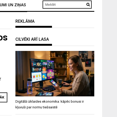
UMI UN ZIŅAS
REKLĀMA
os
CILVĒKI ARĪ LASA
r
RĀK
Digitālā izklaides ekonomika: kāpēc bonusi ir
kļuvuši par normu tiešsaistē