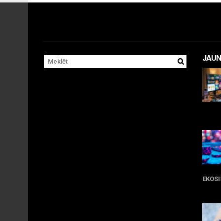
JAUN
11 
EKOS
05