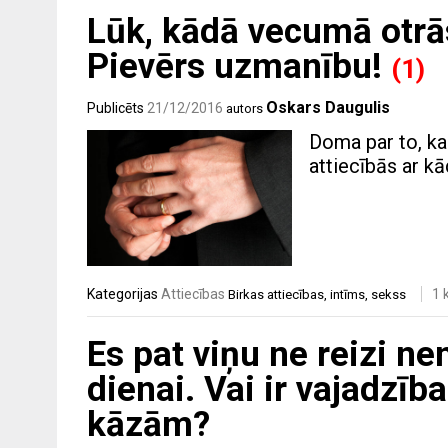
Lūk, kādā vecumā otrās
Pievērs uzmanību!
(1)
Oskars Daugulis
Publicēts
21/12/2016
autors
Doma par to, ka 
attiecībās ar kā
Kategorijas
Attiecības
1 
Birkas
attiecības
,
intīms
,
sekss
Es pat viņu ne reizi ne
dienai. Vai ir vajadzīb
kāzām?