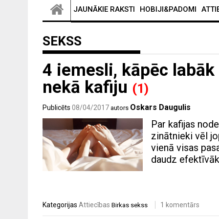
JAUNĀKIE RAKSTI
HOBIJI&PADOMI
ATTI
SEKSS
4 iemesli, kāpēc labāk
nekā kafiju
(1)
Oskars Daugulis
Publicēts
08/04/2017
autors
Par kafijas node
zinātnieki vēl 
vienā visas pasa
daudz efektīvāka
Kategorijas
Attiecības
1 komentārs
Birkas
sekss