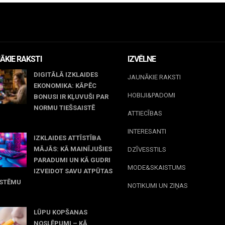
ĀKIE RAKSTI
IZVĒLNE
DIGITĀLĀ IZKLAIDES
JAUNĀKIE RAKSTI
EKONOMIKA: KĀPĒC
HOBIJI&PADOMI
BONUSI IR KĻUVUŠI PAR
NORMU TIEŠSAISTĒ
ATTIECĪBAS
jūnijs, 2026
INTERESANTI
IZKLAIDES ATTĪSTĪBA
MĀJĀS: KĀ MAINĪJUŠIES
DZĪVESSTILS
PARADUMI UN KĀ GUDRI
MODE&SKAISTUMS
IZVEIDOT SAVU ATPŪTAS
ISTĒMU
NOTIKUMI UN ZIŅAS
 maijs, 2026
LŪPU KOPŠANAS
NOSLĒPUMI – KĀ