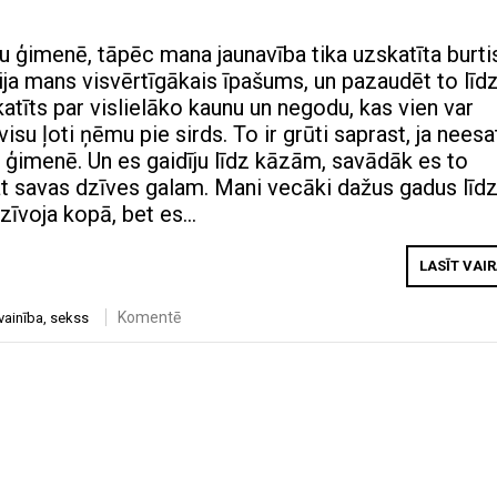
u ģimenē, tāpēc mana jaunavība tika uzskatīta burti
ija mans visvērtīgākais īpašums, un pazaudēt to līd
atīts par vislielāko kaunu un negodu, kas vien var
visu ļoti ņēmu pie sirds. To ir grūti saprast, ja neesa
ā ģimenē. Un es gaidīju līdz kāzām, savādāk es to
at savas dzīves galam. Mani vecāki dažus gadus līd
īvoja kopā, bet es…
LASĪT VAI
Komentē
vainība
,
sekss