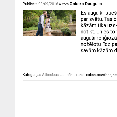
Oskars Daugulis
Publicēts
03/09/2016
autors
Es augu kristieš
par svētu. Tas b
kāzām tika uzsk
notikt. Un es to 
auguši reliģioz
nožēlotu līdz p
savām kāzām dz
Kategorijas
Attiecības
,
Jaunākie raksti
Birkas
attiecības
,
ne