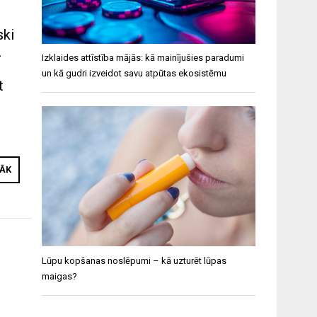
ski
z
Izklaides attīstība mājās: kā mainījušies paradumi
un kā gudri izveidot savu atpūtas ekosistēmu
t
z
RĀK
Lūpu kopšanas noslēpumi – kā uzturēt lūpas
maigas?