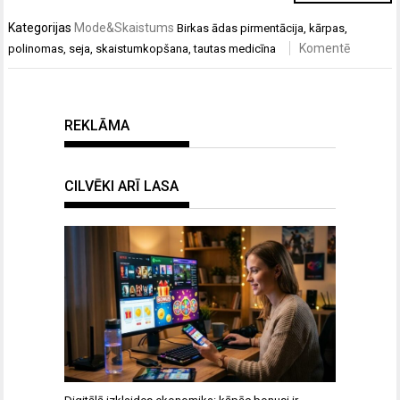
Kategorijas
Mode&Skaistums
Birkas
ādas pirmentācija
,
kārpas
,
Komentē
polinomas
,
seja
,
skaistumkopšana
,
tautas medicīna
REKLĀMA
CILVĒKI ARĪ LASA