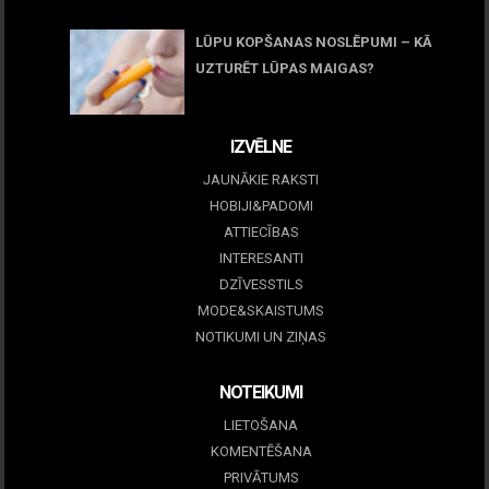
LŪPU KOPŠANAS NOSLĒPUMI – KĀ
UZTURĒT LŪPAS MAIGAS?
09 marts, 2026
IZVĒLNE
JAUNĀKIE RAKSTI
HOBIJI&PADOMI
ATTIECĪBAS
INTERESANTI
DZĪVESSTILS
MODE&SKAISTUMS
NOTIKUMI UN ZIŅAS
NOTEIKUMI
LIETOŠANA
KOMENTĒŠANA
PRIVĀTUMS