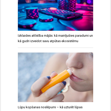
Izklaides attīstība mājās: kā mainījušies paradumi un
kā gudri izveidot savu atpūtas ekosistēmu
Lūpu kopšanas noslēpumi – kā uzturēt lūpas