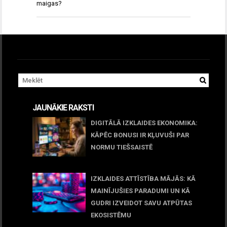
maigas?
JAUNĀKIE RAKSTI
DIGITĀLĀ IZKLAIDES EKONOMIKA:
KĀPĒC BONUSI IR KĻUVUŠI PAR
NORMU TIEŠSAISTĒ
11 jūnijs, 2026
IZKLAIDES ATTĪSTĪBA MĀJĀS: KĀ
MAINĪJUŠIES PARADUMI UN KĀ
GUDRI IZVEIDOT SAVU ATPŪTAS
EKOSISTĒMU
05 maijs, 2026