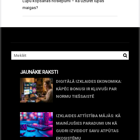
Lūpu kopšanas noslēpumi – kā uzturēt lūpas
maigas?
JAUNĀKIE RAKSTI
DIGITĀLĀ IZKLAIDES EKONOMIKA:
KĀPĒC BONUSI IR KĻUVUŠI PAR
NORMU TIEŠSAISTĒ
11 jūnijs, 2026
IZKLAIDES ATTĪSTĪBA MĀJĀS: KĀ
MAINĪJUŠIES PARADUMI UN KĀ
GUDRI IZVEIDOT SAVU ATPŪTAS
EKOSISTĒMU