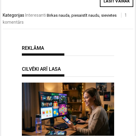
LASĪT VAIRĀK
Kategorijas
Interesanti
1
Birkas
nauda
,
piesaistīt naudu
,
sievietes
komentārs
REKLĀMA
CILVĒKI ARĪ LASA