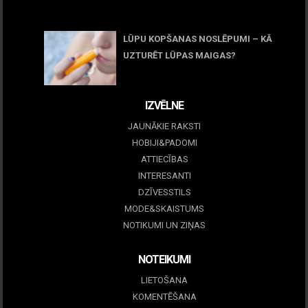
05 maijs, 2026
LŪPU KOPŠANAS NOSLĒPUMI – KĀ
UZTURĒT LŪPAS MAIGAS?
09 marts, 2026
IZVĒLNE
JAUNĀKIE RAKSTI
HOBIJI&PADOMI
ATTIECĪBAS
INTERESANTI
DZĪVESSTILS
MODE&SKAISTUMS
NOTIKUMI UN ZIŅAS
NOTEIKUMI
LIETOŠANA
KOMENTĒŠANA