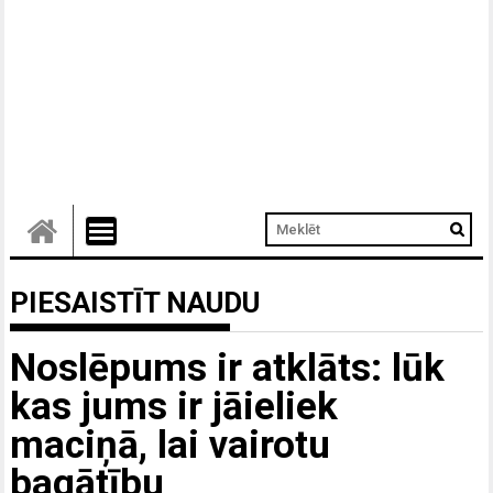
PIESAISTĪT NAUDU
Noslēpums ir atklāts: lūk
kas jums ir jāieliek
maciņā, lai vairotu
bagātību