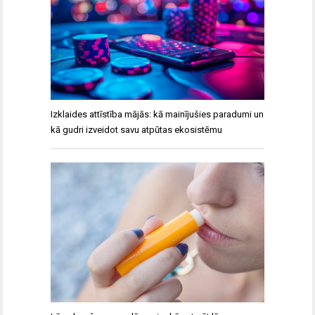
Izklaides attīstība mājās: kā mainījušies paradumi un
kā gudri izveidot savu atpūtas ekosistēmu