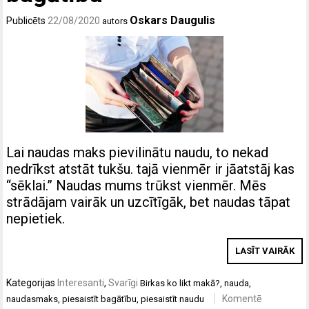
Oskars Daugulis
Publicēts
22/08/2020
autors
Lai naudas maks pievilinātu naudu, to nekad
nedrīkst atstāt tukšu. tajā vienmēr ir jāatstāj kas
“sēklai.” Naudas mums trūkst vienmēr. Mēs
strādājam vairāk un uzcītīgāk, bet naudas tāpat
nepietiek.
LASĪT VAIRĀK
Kategorijas
Interesanti
,
Svarīgi
Birkas
ko likt makā?
,
nauda
,
Komentē
naudasmaks
,
piesaistīt bagātību
,
piesaistīt naudu