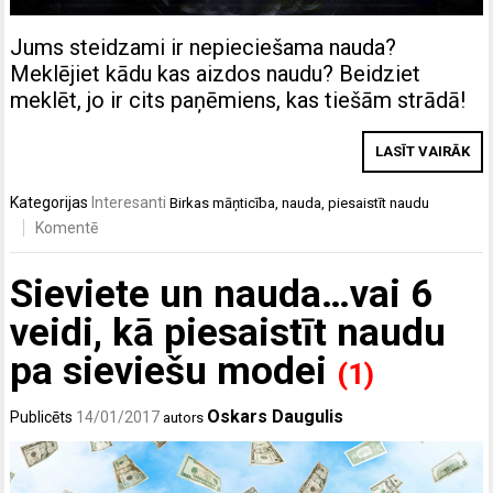
Jums steidzami ir nepieciešama nauda?
Meklējiet kādu kas aizdos naudu? Beidziet
meklēt, jo ir cits paņēmiens, kas tiešām strādā!
LASĪT VAIRĀK
Kategorijas
Interesanti
Birkas
māņticība
,
nauda
,
piesaistīt naudu
Komentē
Sieviete un nauda…vai 6
veidi, kā piesaistīt naudu
pa sieviešu modei
(1)
Oskars Daugulis
Publicēts
14/01/2017
autors