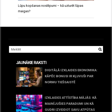
Lūpu kopšanas noslēpumi – kā uzturēt lūpas
maigas?
JAUNĀKIE RAKSTI
DIGITĀLĀ IZKLAIDES EKONOMIKA:
KĀPĒC BONUSI IR KĻUVUŠI PAR
NORMU TIEŠSAISTĒ
11 jūnijs, 2026
IZKLAIDES ATTĪSTĪBA MĀJĀS: KĀ
MAINĪJUŠIES PARADUMI UN KĀ
GUDRI IZVEIDOT SAVU ATPŪTAS