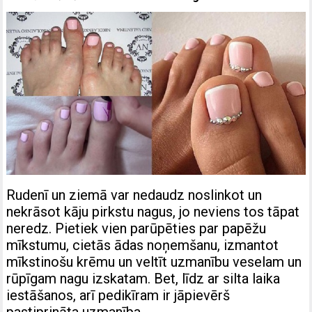
Rudenī un ziemā var nedaudz noslinkot un
nekrāsot kāju pirkstu nagus, jo neviens tos tāpat
neredz. Pietiek vien parūpēties par papēžu
mīkstumu, cietās ādas noņemšanu, izmantot
mīkstinošu krēmu un veltīt uzmanību veselam un
rūpīgam nagu izskatam. Bet, līdz ar silta laika
iestāšanos, arī pedikīram ir jāpievērš
pastiprināta uzmanība.