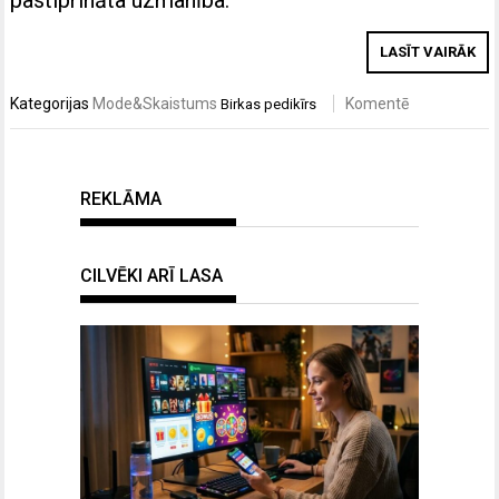
LASĪT VAIRĀK
Kategorijas
Mode&Skaistums
Komentē
Birkas
pedikīrs
REKLĀMA
CILVĒKI ARĪ LASA