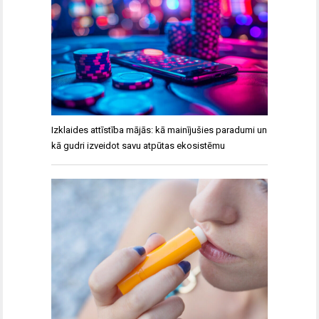
Izklaides attīstība mājās: kā mainījušies paradumi un
kā gudri izveidot savu atpūtas ekosistēmu