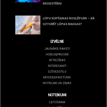
EKOSISTĒMU
05 maijs, 2026
LŪPU KOPŠANAS NOSLĒPUMI – KĀ
UZTURĒT LŪPAS MAIGAS?
09 marts, 2026
IZVĒLNE
JAUNĀKIE RAKSTI
HOBIJI&PADOMI
ATTIECĪBAS
INTERESANTI
DZĪVESSTILS
MODE&SKAISTUMS
NOTIKUMI UN ZIŅAS
NOTEIKUMI
LIETOŠANA