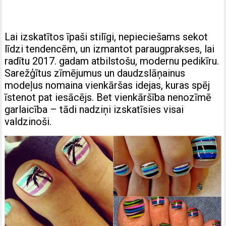
Lai izskatītos īpaši stilīgi, nepieciešams sekot
līdzi tendencēm, un izmantot paraugprakses, lai
radītu 2017. gadam atbilstošu, modernu pedikīru.
Sarežģītus zīmējumus un daudzslāņainus
modeļus nomaina vienkāršas idejas, kuras spēj
īstenot pat iesācējs. Bet vienkāršība nenozīmē
garlaicība – tādi nadziņi izskatīsies visai
valdzinoši.