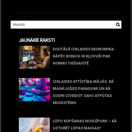
JAUNĀKIE RAKSTI
DIGITĀLĀ IZKLAIDES EKONOMIKA:
KĀPĒC BONUSI IR KĻUVUŠI PAR
NORMU TIEŠSAISTĒ
11 jūnijs, 2026
IZKLAIDES ATTĪSTĪBA MĀJĀS: KĀ
MAINĪJUŠIES PARADUMI UN KĀ
GUDRI IZVEIDOT SAVU ATPŪTAS
EKOSISTĒMU
05 maijs, 2026
LŪPU KOPŠANAS NOSLĒPUMI – KĀ
UZTURĒT LŪPAS MAIGAS?