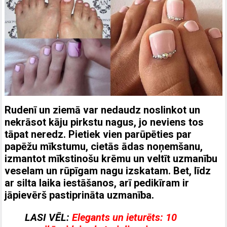
Rudenī un ziemā var nedaudz noslinkot un
nekrāsot kāju pirkstu nagus, jo neviens tos
tāpat neredz. Pietiek vien parūpēties par
papēžu mīkstumu, cietās ādas noņemšanu,
izmantot mīkstinošu krēmu un veltīt uzmanību
veselam un rūpīgam nagu izskatam. Bet, līdz
ar silta laika iestāšanos, arī pedikīram ir
jāpievērš pastiprināta uzmanība.
LASI VĒL:
Elegants un ieturēts: 10