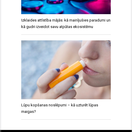
Izklaides attīstība mājās: kā mainījušies paradumi un
kā gudri izveidot savu atpūtas ekosistēmu
Lūpu kopšanas noslēpumi – kā uzturēt lūpas
maigas?