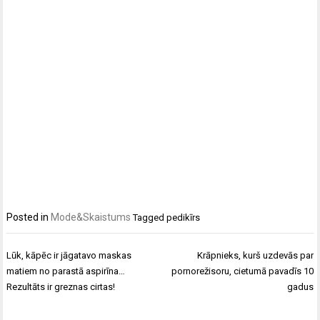
Posted in
Mode&Skaistums
Tagged
pedikīrs
Ziņu
Lūk, kāpēc ir jāgatavo maskas
Krāpnieks, kurš uzdevās par
izvēlne
matiem no parastā aspirīna…
pornorežisoru, cietumā pavadīs 10
Rezultāts ir greznas cirtas!
gadus