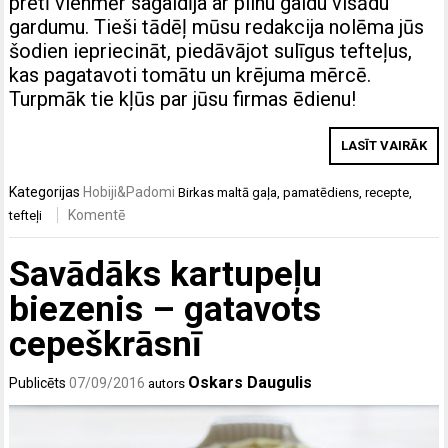
pretī vienmēr sagaidīja ar pilnu galdu visādu
gardumu. Tieši tādēļ mūsu redakcija nolēma jūs
šodien iepriecināt, piedāvājot sulīgus tefteļus,
kas pagatavoti tomātu un krējuma mērcē.
Turpmāk tie kļūs par jūsu firmas ēdienu!
LASĪT VAIRĀK
Kategorijas
Hobiji&Padomi
Birkas
maltā gaļa
,
pamatēdiens
,
recepte
,
Komentē
tefteļi
Savādāks kartupeļu
biezenis – gatavots
cepeškrāsnī
Oskars Daugulis
Publicēts
07/09/2016
autors