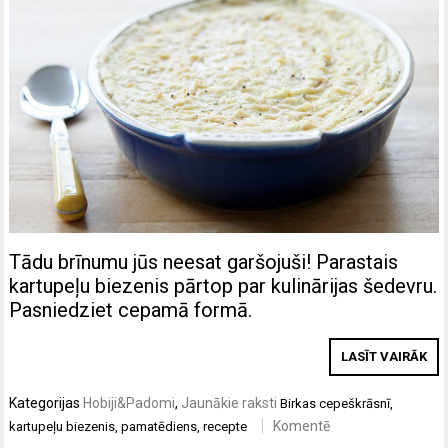
Tādu brīnumu jūs neesat garšojuši! Parastais
kartupeļu biezenis pārtop par kulinārijas šedevru.
Pasniedziet cepamā formā.
LASĪT VAIRĀK
Kategorijas
Hobiji&Padomi
,
Jaunākie raksti
Birkas
cepeškrāsnī
,
Komentē
kartupeļu biezenis
,
pamatēdiens
,
recepte