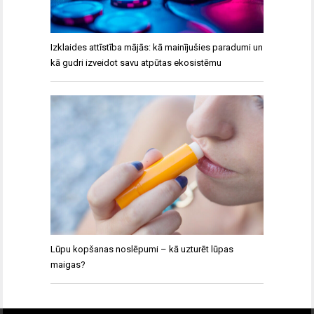
Izklaides attīstība mājās: kā mainījušies paradumi un
kā gudri izveidot savu atpūtas ekosistēmu
Lūpu kopšanas noslēpumi – kā uzturēt lūpas
maigas?