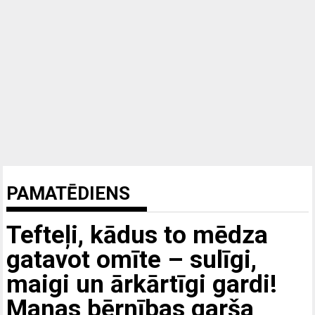
PAMATĒDIENS
Tefteļi, kādus to mēdza
gatavot omīte – sulīgi,
maigi un ārkārtīgi gardi!
Manas bērnības garša