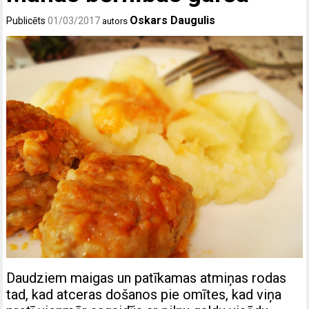
Oskars Daugulis
Publicēts
01/03/2017
autors
Daudziem maigas un patīkamas atmiņas rodas
tad, kad atceras došanos pie omītes, kad viņa