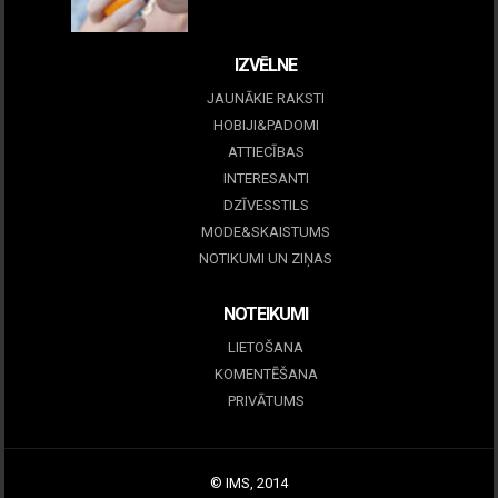
09 marts, 2026
IZVĒLNE
JAUNĀKIE RAKSTI
HOBIJI&PADOMI
ATTIECĪBAS
INTERESANTI
DZĪVESSTILS
MODE&SKAISTUMS
NOTIKUMI UN ZIŅAS
NOTEIKUMI
LIETOŠANA
KOMENTĒŠANA
PRIVĀTUMS
© IMS, 2014