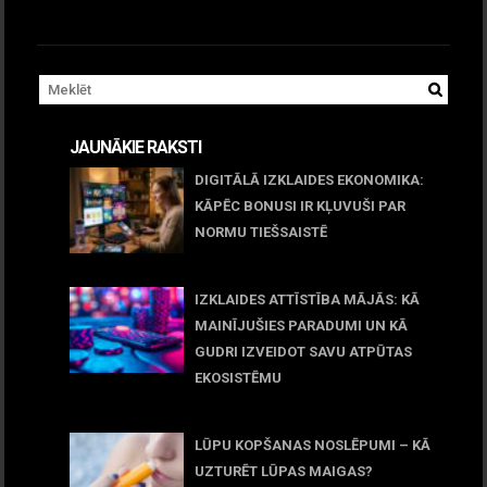
JAUNĀKIE RAKSTI
DIGITĀLĀ IZKLAIDES EKONOMIKA:
KĀPĒC BONUSI IR KĻUVUŠI PAR
NORMU TIEŠSAISTĒ
11 jūnijs, 2026
IZKLAIDES ATTĪSTĪBA MĀJĀS: KĀ
MAINĪJUŠIES PARADUMI UN KĀ
GUDRI IZVEIDOT SAVU ATPŪTAS
EKOSISTĒMU
05 maijs, 2026
LŪPU KOPŠANAS NOSLĒPUMI – KĀ
UZTURĒT LŪPAS MAIGAS?