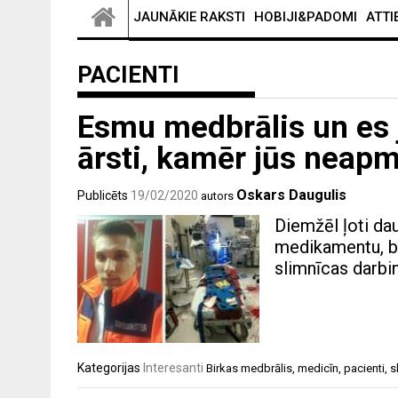
JAUNĀKIE RAKSTI
HOBIJI&PADOMI
ATTI
PACIENTI
Esmu medbrālis un es 
ārsti, kamēr jūs neapm
Oskars Daugulis
Publicēts
19/02/2020
autors
Diemžēl ļoti dau
medikamentu, bu
slimnīcas darbin
Kategorijas
Interesanti
Birkas
medbrālis
,
medicīn
,
pacienti
,
s