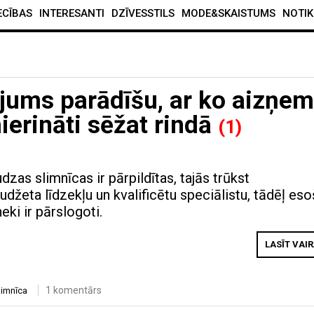
ECĪBAS
INTERESANTI
DZĪVESSTILS
MODE&SKAISTUMS
NOTIK
jums parādīšu, ar ko aizņem
ierināti sēžat rindā
(1)
dzas slimnīcas ir pārpildītas, tajās trūkst
džeta līdzekļu un kvalificētu speciālistu, tādēļ eso
eki ir pārslogoti.
LASĪT VAI
1 komentārs
limnīca