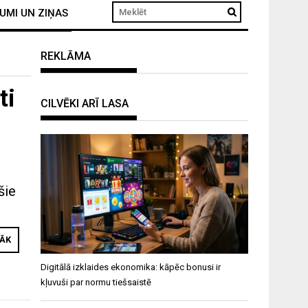
UMI UN ZIŅAS
REKLĀMA
ti
CILVĒKI ARĪ LASA
šie
RĀK
Digitālā izklaides ekonomika: kāpēc bonusi ir
kļuvuši par normu tiešsaistē