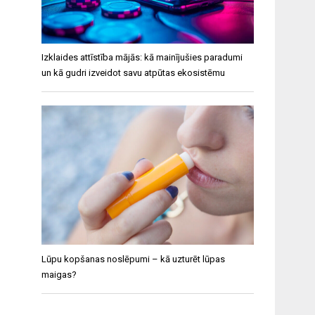
Izklaides attīstība mājās: kā mainījušies paradumi
un kā gudri izveidot savu atpūtas ekosistēmu
Lūpu kopšanas noslēpumi – kā uzturēt lūpas
maigas?