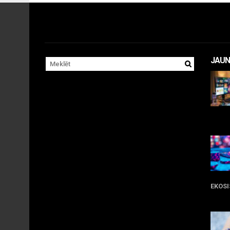
JAUN
11 
EKOS
05