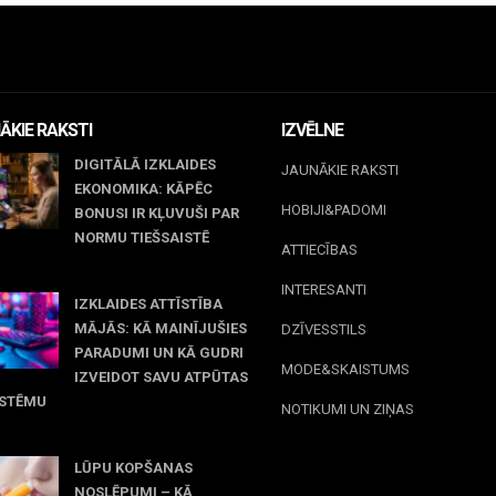
ĀKIE RAKSTI
IZVĒLNE
DIGITĀLĀ IZKLAIDES
JAUNĀKIE RAKSTI
EKONOMIKA: KĀPĒC
HOBIJI&PADOMI
BONUSI IR KĻUVUŠI PAR
NORMU TIEŠSAISTĒ
ATTIECĪBAS
jūnijs, 2026
INTERESANTI
IZKLAIDES ATTĪSTĪBA
MĀJĀS: KĀ MAINĪJUŠIES
DZĪVESSTILS
PARADUMI UN KĀ GUDRI
MODE&SKAISTUMS
IZVEIDOT SAVU ATPŪTAS
ISTĒMU
NOTIKUMI UN ZIŅAS
 maijs, 2026
LŪPU KOPŠANAS
NOSLĒPUMI – KĀ