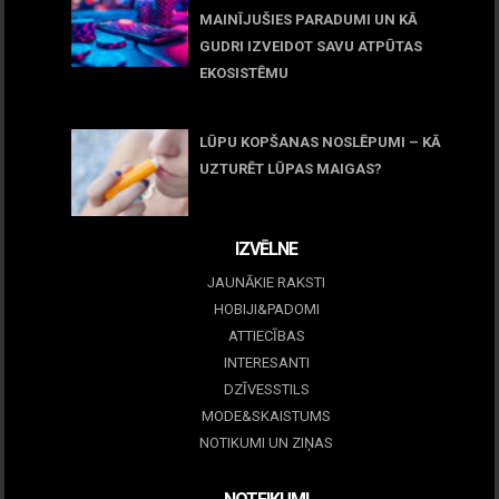
MAINĪJUŠIES PARADUMI UN KĀ
GUDRI IZVEIDOT SAVU ATPŪTAS
EKOSISTĒMU
05 maijs, 2026
LŪPU KOPŠANAS NOSLĒPUMI – KĀ
UZTURĒT LŪPAS MAIGAS?
09 marts, 2026
IZVĒLNE
JAUNĀKIE RAKSTI
HOBIJI&PADOMI
ATTIECĪBAS
INTERESANTI
DZĪVESSTILS
MODE&SKAISTUMS
NOTIKUMI UN ZIŅAS