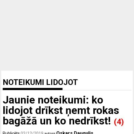
NOTEIKUMI LIDOJOT
Jaunie noteikumi: ko
lidojot drīkst ņemt rokas
bagāžā un ko nedrīkst!
(4)
Oskars Daugulis
Publicēts
02/12/2019
autors