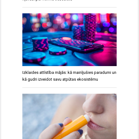
Izklaides attīstība mājās: kā mainījušies paradumi un
kā gudri izveidot savu atpūtas ekosistēmu