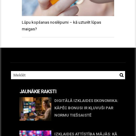
Lūpu kopšanas noslēpumi – kā uzturēt lūpas
maigas?
JAUNĀKIE RAKSTI
DIGITĀLĀ IZKLAIDES EKONOMIKA:
KĀPĒC BONUSI IR KĻUVUŠI PAR
NORMU TIEŠSAISTĒ
11 jūnijs, 2026
IZKLAIDES ATTĪSTĪBA MĀJĀS: KĀ