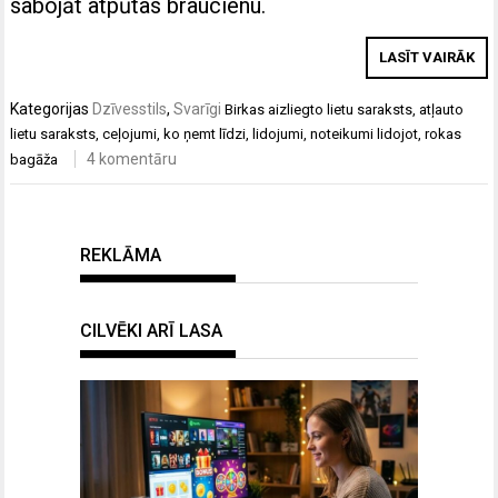
sabojāt atpūtas braucienu.
LASĪT VAIRĀK
Kategorijas
Dzīvesstils
,
Svarīgi
Birkas
aizliegto lietu saraksts
,
atļauto
lietu saraksts
,
ceļojumi
,
ko ņemt līdzi
,
lidojumi
,
noteikumi lidojot
,
rokas
4 komentāru
bagāža
REKLĀMA
CILVĒKI ARĪ LASA