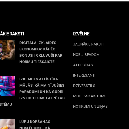
ĀKIE RAKSTI
IZVĒLNE
DIGITĀLĀ IZKLAIDES
JAUNĀKIE RAKSTI
EKONOMIKA: KĀPĒC
HOBIJI&PADOMI
BONUSI IR KĻUVUŠI PAR
NORMU TIEŠSAISTĒ
ATTIECĪBAS
jūnijs, 2026
INTERESANTI
IZKLAIDES ATTĪSTĪBA
MĀJĀS: KĀ MAINĪJUŠIES
DZĪVESSTILS
PARADUMI UN KĀ GUDRI
MODE&SKAISTUMS
IZVEIDOT SAVU ATPŪTAS
ISTĒMU
NOTIKUMI UN ZIŅAS
 maijs, 2026
LŪPU KOPŠANAS
NOSLĒPUMI – KĀ