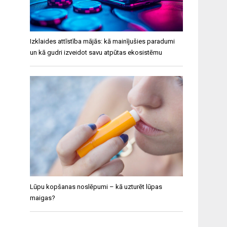
Izklaides attīstība mājās: kā mainījušies paradumi
un kā gudri izveidot savu atpūtas ekosistēmu
Lūpu kopšanas noslēpumi – kā uzturēt lūpas
maigas?