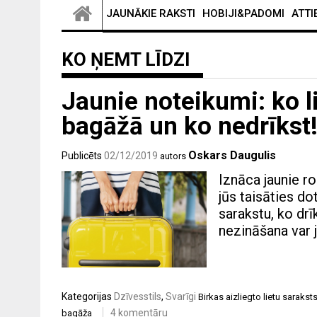
JAUNĀKIE RAKSTI
HOBIJI&PADOMI
ATTI
KO ŅEMT LĪDZI
Jaunie noteikumi: ko l
bagāžā un ko nedrīkst
Oskars Daugulis
Publicēts
02/12/2019
autors
Iznāca jaunie r
jūs taisāties d
sarakstu, ko drī
nezināšana var 
Kategorijas
Dzīvesstils
,
Svarīgi
Birkas
aizliegto lietu sarakst
4 komentāru
bagāža