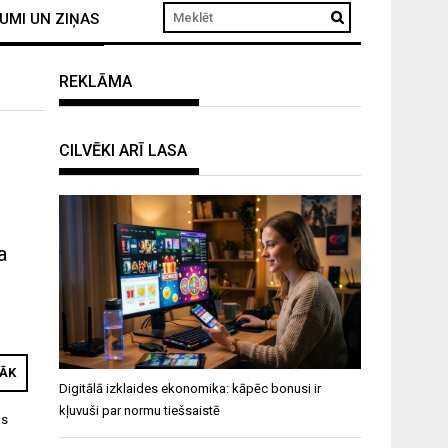
UMI UN ZIŅAS
REKLĀMA
CILVĒKI ARĪ LASA
a
RĀK
Digitālā izklaides ekonomika: kāpēc bonusi ir
kļuvuši par normu tiešsaistē
as