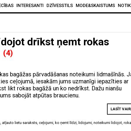
ECĪBAS
INTERESANTI
DZĪVESSTILS
MODE&SKAISTUMS
NOTIK
idojot drīkst ņemt rokas
!
(4)
okas bagāžas pārvadāšanas noteikumi lidmašīnās. J
oties ceļojumā, iesakām jums uzmanīgi iepazīties ar
kst likt rokas bagāžā un ko nedrīkst. Dažu nianšu
jums sabojāt atpūtas braucienu.
LASĪT VAI
s
,
atļauto lietu saraksts
,
ceļojumi
,
ko ņemt līdzi
,
lidojumi
,
noteikumi lidojot
,
rok