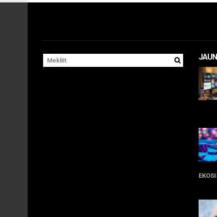
JAUN
11 
EKOS
05