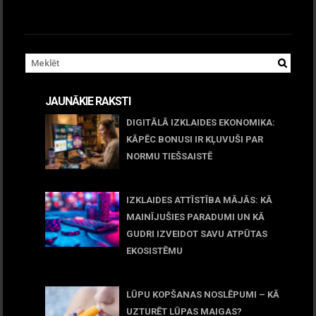
JAUNĀKIE RAKSTI
DIGITĀLĀ IZKLAIDES EKONOMIKA:
KĀPĒC BONUSI IR KĻUVUŠI PAR
NORMU TIEŠSAISTĒ
11 jūnijs, 2026
IZKLAIDES ATTĪSTĪBA MĀJĀS: KĀ
MAINĪJUŠIES PARADUMI UN KĀ
GUDRI IZVEIDOT SAVU ATPŪTAS
EKOSISTĒMU
05 maijs, 2026
LŪPU KOPŠANAS NOSLĒPUMI – KĀ
UZTURĒT LŪPAS MAIGAS?