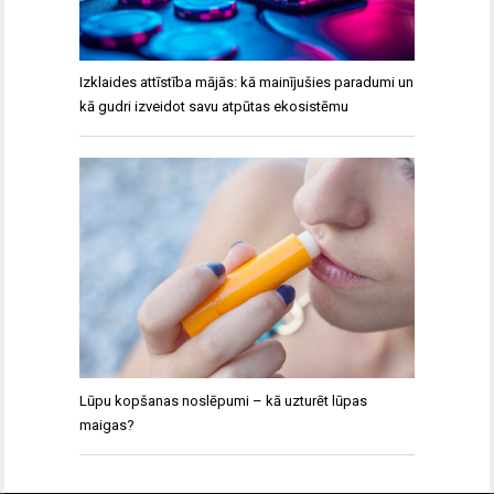
Izklaides attīstība mājās: kā mainījušies paradumi un
kā gudri izveidot savu atpūtas ekosistēmu
Lūpu kopšanas noslēpumi – kā uzturēt lūpas
maigas?