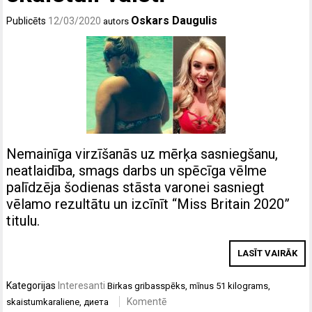
Oskars Daugulis
Publicēts
12/03/2020
autors
Nemainīga virzīšanās uz mērķa sasniegšanu,
neatlaidība, smags darbs un spēcīga vēlme
palīdzēja šodienas stāsta varonei sasniegt
vēlamo rezultātu un izcīnīt “Miss Britain 2020”
titulu.
LASĪT VAIRĀK
Kategorijas
Interesanti
Birkas
gribasspēks
,
mīnus 51 kilograms
,
Komentē
skaistumkaraliene
,
диета