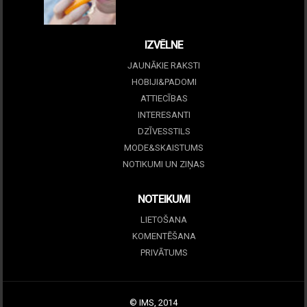
09 marts, 2026
IZVĒLNE
JAUNĀKIE RAKSTI
HOBIJI&PADOMI
ATTIECĪBAS
INTERESANTI
DZĪVESSTILS
MODE&SKAISTUMS
NOTIKUMI UN ZIŅAS
NOTEIKUMI
LIETOŠANA
KOMENTĒŠANA
PRIVĀTUMS
© IMS, 2014