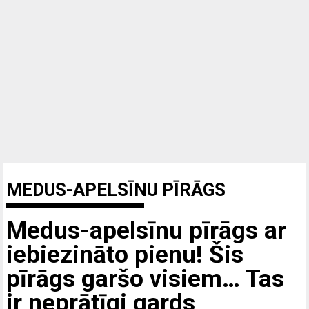
MEDUS-APELSĪNU PĪRĀGS
Medus-apelsīnu pīrāgs ar
iebiezināto pienu! Šis
pīrāgs garšo visiem… Tas
ir neprātīgi gards