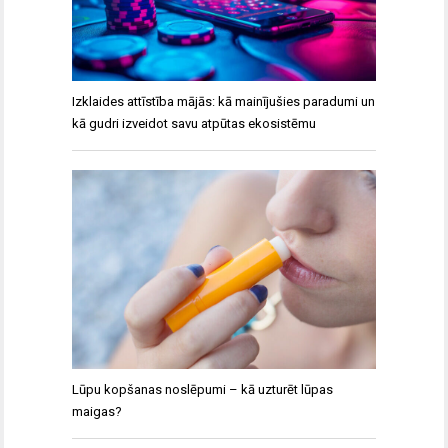
Izklaides attīstība mājās: kā mainījušies paradumi un
kā gudri izveidot savu atpūtas ekosistēmu
Lūpu kopšanas noslēpumi – kā uzturēt lūpas
maigas?