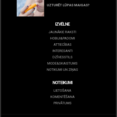
UZTURĒT LŪPAS MAIGAS?
09 marts, 2026
IZVĒLNE
JAUNĀKIE RAKSTI
HOBIJI&PADOMI
ATTIECĪBAS
INTERESANTI
DZĪVESSTILS
MODE&SKAISTUMS
NOTIKUMI UN ZIŅAS
NOTEIKUMI
LIETOŠANA
KOMENTĒŠANA
PRIVĀTUMS