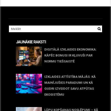
JAUNĀKIE RAKSTI
DIGITĀLĀ IZKLAIDES EKONOMIKA:
KĀPĒC BONUSI IR KĻUVUŠI PAR
NORMU TIEŠSAISTĒ
11 jūnijs, 2026
IZKLAIDES ATTĪSTĪBA MĀJĀS: KĀ
MAINĪJUŠIES PARADUMI UN KĀ
GUDRI IZVEIDOT SAVU ATPŪTAS
EKOSISTĒMU
05 maijs, 2026
LŪPU KOPŠANAS NOSLĒPUMI – KĀ