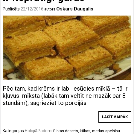
Oskars Daugulis
Publicēts
22/12/2016
autors
Pēc tam, kad krēms ir labi iesūcies mīklā – tā ir
kļuvusi mīksta (labāk tam veltīt ne mazāk par 8
stundām), sagrieziet to porcijās.
LASĪT VAIRĀK
Kategorijas
Hobiji&Padomi
Birkas
deserts
,
kūkas
,
medus-apelsīnu