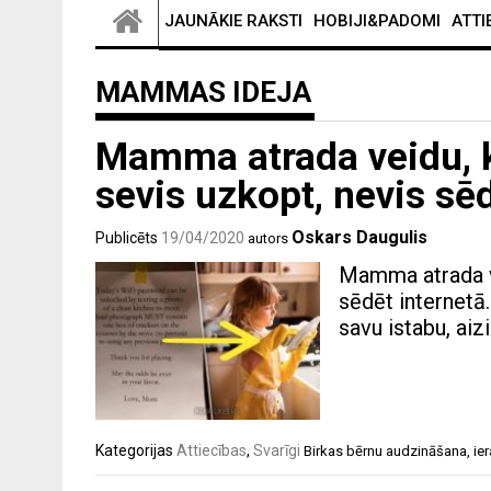
JAUNĀKIE RAKSTI
HOBIJI&PADOMI
ATTI
MAMMAS IDEJA
Mamma atrada veidu, k
sevis uzkopt, nevis sē
Oskars Daugulis
Publicēts
19/04/2020
autors
Mamma atrada ve
sēdēt internetā.
savu istabu, ai
Kategorijas
Attiecības
,
Svarīgi
Birkas
bērnu audzināšana
,
ie