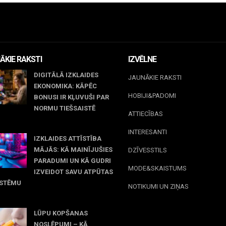
ĀKIE RAKSTI
IZVĒLNE
DIGITĀLĀ IZKLAIDES
JAUNĀKIE RAKSTI
EKONOMIKA: KĀPĒC
HOBIJI&PADOMI
BONUSI IR KĻUVUŠI PAR
NORMU TIEŠSAISTĒ
ATTIECĪBAS
jūnijs, 2026
INTERESANTI
IZKLAIDES ATTĪSTĪBA
MĀJĀS: KĀ MAINĪJUŠIES
DZĪVESSTILS
PARADUMI UN KĀ GUDRI
MODE&SKAISTUMS
IZVEIDOT SAVU ATPŪTAS
ISTĒMU
NOTIKUMI UN ZIŅAS
 maijs, 2026
LŪPU KOPŠANAS
NOSLĒPUMI – KĀ