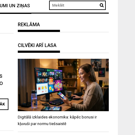
UMI UN ZIŅAS
REKLĀMA
CILVĒKI ARĪ LASA
s
to
RĀK
Digitālā izklaides ekonomika: kāpēc bonusi ir
kļuvuši par normu tiešsaistē