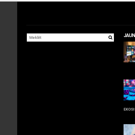
JAUN
11 
EKOS
05