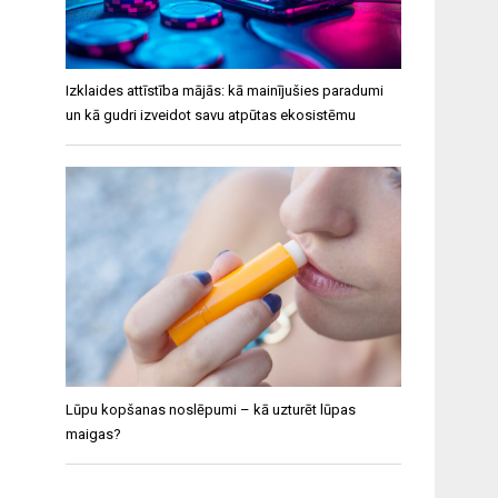
Izklaides attīstība mājās: kā mainījušies paradumi
un kā gudri izveidot savu atpūtas ekosistēmu
Lūpu kopšanas noslēpumi – kā uzturēt lūpas
maigas?