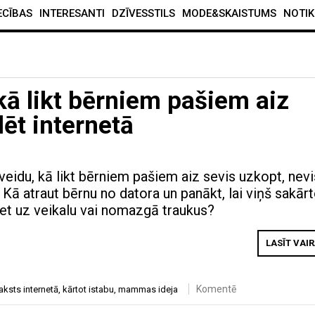
ECĪBAS
INTERESANTI
DZĪVESSTILS
MODE&SKAISTUMS
NOTIK
ā likt bērniem pašiem aiz
dēt internetā
idu, kā likt bērniem pašiem aiz sevis uzkopt, nevi
 Kā atraut bērnu no datora un panākt, lai viņš sakār
ziet uz veikalu vai nomazgā traukus?
LASĪT VAI
Komentē
raksts internetā
,
kārtot istabu
,
mammas ideja