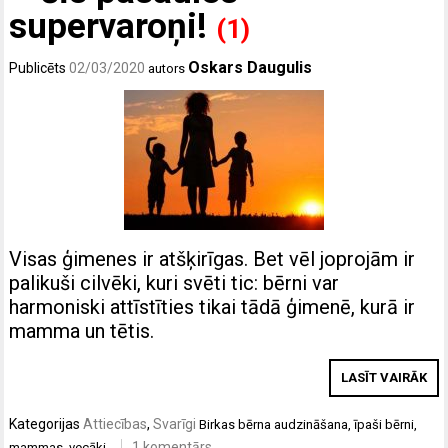
supervaroņi!
(1)
Oskars Daugulis
Publicēts
02/03/2020
autors
Visas ģimenes ir atšķirīgas. Bet vēl joprojām ir
palikuši cilvēki, kuri svēti tic: bērni var
harmoniski attīstīties tikai tādā ģimenē, kurā ir
mamma un tētis.
LASĪT VAIRĀK
Kategorijas
Attiecības
,
Svarīgi
Birkas
bērna audzināšana
,
īpaši bērni
,
1 komentārs
mammas
,
vecāki