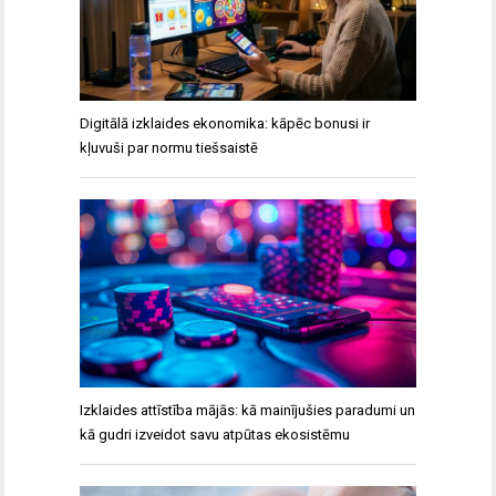
Digitālā izklaides ekonomika: kāpēc bonusi ir
kļuvuši par normu tiešsaistē
Izklaides attīstība mājās: kā mainījušies paradumi un
kā gudri izveidot savu atpūtas ekosistēmu