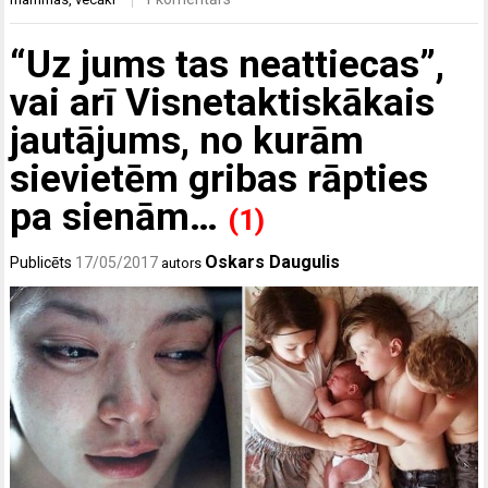
“Uz jums tas neattiecas”,
vai arī Visnetaktiskākais
jautājums, no kurām
sievietēm gribas rāpties
pa sienām…
(1)
Oskars Daugulis
Publicēts
17/05/2017
autors