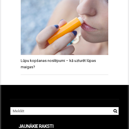
Lūpu kopšanas noslēpumi – kā uzturēt lūpas
maigas?
JAUNĀKIE RAKSTI