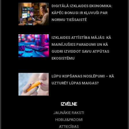
DIGITĀLĀ IZKLAIDES EKONOMIKA:
KĀPĒC BONUSI IR KĻUVUŠI PAR
NORMU TIEŠSAISTĒ
11 jūnijs, 2026
IZKLAIDES ATTĪSTĪBA MĀJĀS: KĀ
MAINĪJUŠIES PARADUMI UN KĀ
GUDRI IZVEIDOT SAVU ATPŪTAS
EKOSISTĒMU
05 maijs, 2026
LŪPU KOPŠANAS NOSLĒPUMI – KĀ
UZTURĒT LŪPAS MAIGAS?
09 marts, 2026
IZVĒLNE
JAUNĀKIE RAKSTI
HOBIJI&PADOMI
ATTIECĪBAS