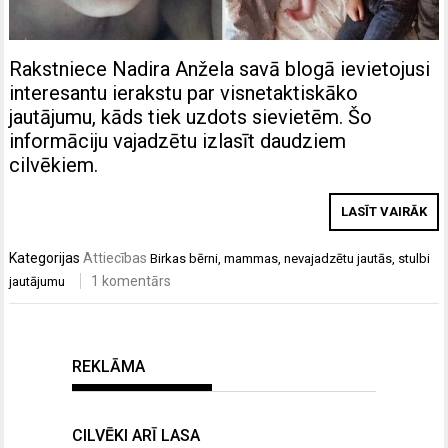
Rakstniece Nadira Anžela savā blogā ievietojusi
interesantu ierakstu par visnetaktiskāko
jautājumu, kāds tiek uzdots sievietēm. Šo
informāciju vajadzētu izlasīt daudziem
cilvēkiem.
LASĪT VAIRĀK
Kategorijas
Attiecības
Birkas
bērni
,
mammas
,
nevajadzētu jautās
,
stulbi
1 komentārs
jautājumu
REKLĀMA
CILVĒKI ARĪ LASA