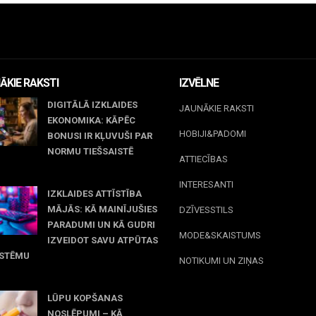
ĀKIE RAKSTI
IZVĒLNE
DIGITĀLĀ IZKLAIDES
JAUNĀKIE RAKSTI
EKONOMIKA: KĀPĒC
HOBIJI&PADOMI
BONUSI IR KĻUVUŠI PAR
NORMU TIEŠSAISTĒ
ATTIECĪBAS
jūnijs, 2026
INTERESANTI
IZKLAIDES ATTĪSTĪBA
MĀJĀS: KĀ MAINĪJUŠIES
DZĪVESSTILS
PARADUMI UN KĀ GUDRI
MODE&SKAISTUMS
IZVEIDOT SAVU ATPŪTAS
ISTĒMU
NOTIKUMI UN ZIŅAS
 maijs, 2026
LŪPU KOPŠANAS
NOSLĒPUMI – KĀ