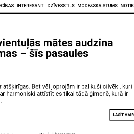
ECĪBAS
INTERESANTI
DZĪVESSTILS
MODE&SKAISTUMS
NOTIK
 vientuļās mātes audzina
mas – šīs pasaules
atšķirīgas. Bet vēl joprojām ir palikuši cilvēki, kuri
var harmoniski attīstīties tikai tādā ģimenē, kurā ir
.
LASĪT VAI