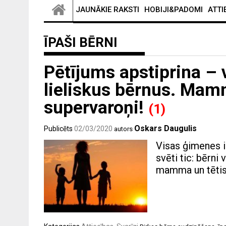
JAUNĀKIE RAKSTI
HOBIJI&PADOMI
ATTI
ĪPAŠI BĒRNI
Pētījums apstiprina –
lieliskus bērnus. Mam
supervaroņi!
(1)
Oskars Daugulis
Publicēts
02/03/2020
autors
Visas ģimenes ir 
svēti tic: bērni 
mamma un tētis