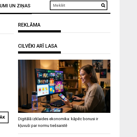
UMI UN ZIŅAS
REKLĀMA
CILVĒKI ARĪ LASA
RĀK
Digitālā izklaides ekonomika: kāpēc bonusi ir
kļuvuši par normu tiešsaistē