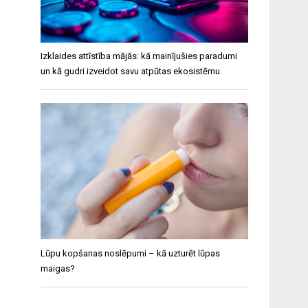
Izklaides attīstība mājās: kā mainījušies paradumi
un kā gudri izveidot savu atpūtas ekosistēmu
Lūpu kopšanas noslēpumi – kā uzturēt lūpas
maigas?