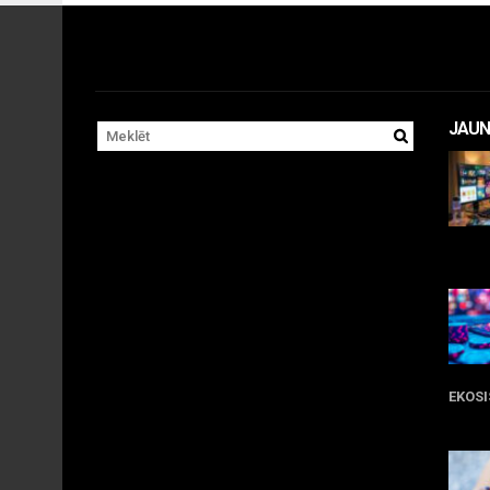
JAUN
11 
EKOS
05