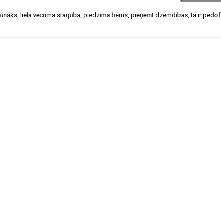
 jaunāks
,
liela vecuma starpība
,
piedzima bērns
,
pieņemt dzemdības
,
tā ir pedofī