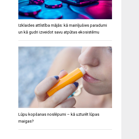
Izklaides attīstība mājās: kā mainījušies paradumi
un kā gudri izveidot savu atpūtas ekosistēmu
Lūpu kopšanas noslēpumi – kā uzturēt lūpas
maigas?