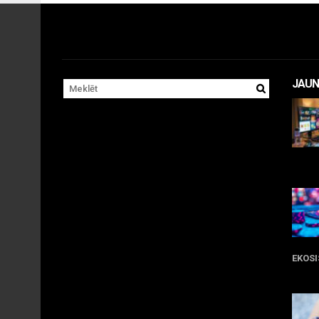
JAUN
11 
EKOS
05