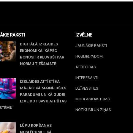
ĀKIE RAKSTI
IZVĒLNE
DIGITĀLĀ IZKLAIDES
JAUNĀKIE RAKSTI
EKONOMIKA: KĀPĒC
HOBIJI&PADOMI
BONUSI IR KĻUVUŠI PAR
NORMU TIEŠSAISTĒ
ATTIECĪBAS
jūnijs, 2026
INTERESANTI
IZKLAIDES ATTĪSTĪBA
MĀJĀS: KĀ MAINĪJUŠIES
DZĪVESSTILS
PARADUMI UN KĀ GUDRI
MODE&SKAISTUMS
IZVEIDOT SAVU ATPŪTAS
ISTĒMU
NOTIKUMI UN ZIŅAS
 maijs, 2026
LŪPU KOPŠANAS
NOSLĒPUMI – KĀ