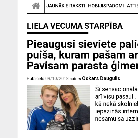
JAUNĀKIE RAKSTI
HOBIJI&PADOMI
ATTI
LIELA VECUMA STARPĪBA
Pieaugusi sieviete pal
puiša, kuram pašam a
Pavisam parasta ģim
Oskars Daugulis
Publicēts
09/10/2018
autors
Šī sensacionālā 
arī visu pasauli
kā nekā skolniek
iepazinās inter
nesamulsa uzzin