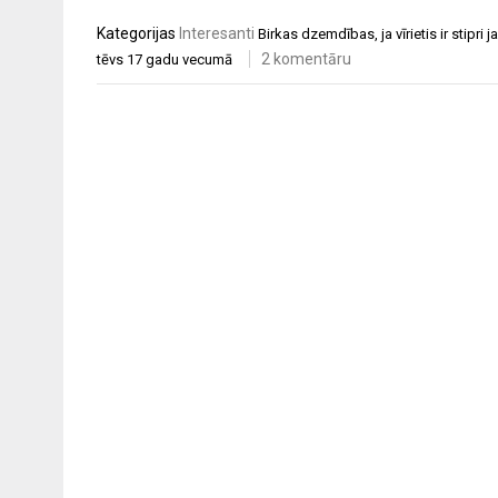
Kategorijas
Interesanti
Birkas
dzemdības
,
ja vīrietis ir stipri
2 komentāru
tēvs 17 gadu vecumā