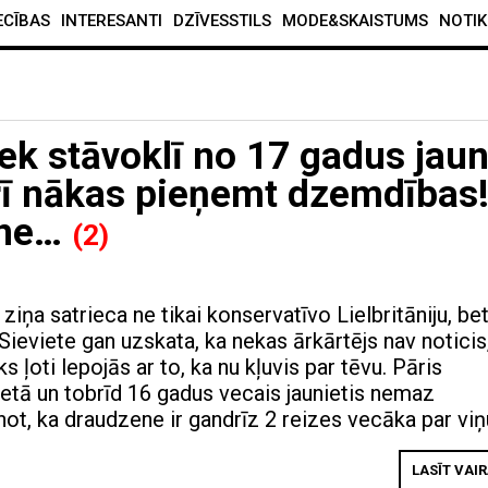
ECĪBAS
INTERESANTI
DZĪVESSTILS
MODE&SKAISTUMS
NOTIK
iek stāvoklī no 17 gadus jau
rī nākas pieņemt dzemdības
ene…
(2)
ziņa satrieca ne tikai konservatīvo Lielbritāniju, be
. Sieviete gan uzskata, ka nekas ārkārtējs nav noticis
s ļoti lepojās ar to, ka nu kļuvis par tēvu. Pāris
netā un tobrīd 16 gadus vecais jaunietis nemaz
ot, ka draudzene ir gandrīz 2 reizes vecāka par viņ
LASĪT VAI