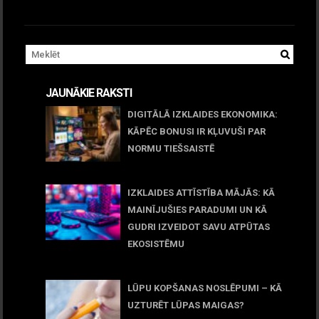
JAUNĀKIE RAKSTI
DIGITĀLĀ IZKLAIDES EKONOMIKA:
KĀPĒC BONUSI IR KĻUVUŠI PAR
NORMU TIEŠSAISTĒ
11 jūnijs, 2026
IZKLAIDES ATTĪSTĪBA MĀJĀS: KĀ
MAINĪJUŠIES PARADUMI UN KĀ
GUDRI IZVEIDOT SAVU ATPŪTAS
EKOSISTĒMU
05 maijs, 2026
LŪPU KOPŠANAS NOSLĒPUMI – KĀ
UZTURĒT LŪPAS MAIGAS?