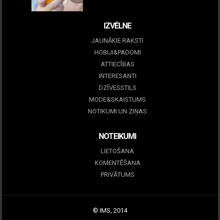
09 marts, 2026
IZVĒLNE
JAUNĀKIE RAKSTI
HOBIJI&PADOMI
ATTIECĪBAS
INTERESANTI
DZĪVESSTILS
MODE&SKAISTUMS
NOTIKUMI UN ZIŅAS
NOTEIKUMI
LIETOŠANA
KOMENTĒŠANA
PRIVĀTUMS
© IMS, 2014