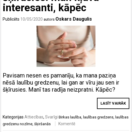
interesanti, kāpēc
Oskars Daugulis
Publicēts
10/05/2020
autors
Pavisam nesen es pamanīju, ka mana paziņa
nēsā laulību gredzenu, lai gan ar vīru jau sen ir
šķīrusies. Manī tas radīja neizpratni. Kāpēc?
LASĪT VAIRĀK
Kategorijas
Attiecības
,
Svarīgi
Birkas
laulība
,
laulības gredzens
,
laulības
Komentē
gredzenu nozīme
,
šķiršanās