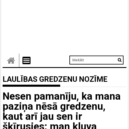
LAULĪBAS GREDZENU NOZĪME
Nesen pamanīju, ka mana
paziņa nēsā gredzenu,
kaut arī jau sen ir
šķīrusies: man kļuva