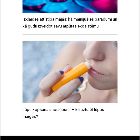
Izklaides attīstība mājās: kā mainījušies paradumi un
kā gudri izveidot savu atpūtas ekosistēmu
Lūpu kopšanas noslēpumi – kā uzturēt lūpas
maigas?