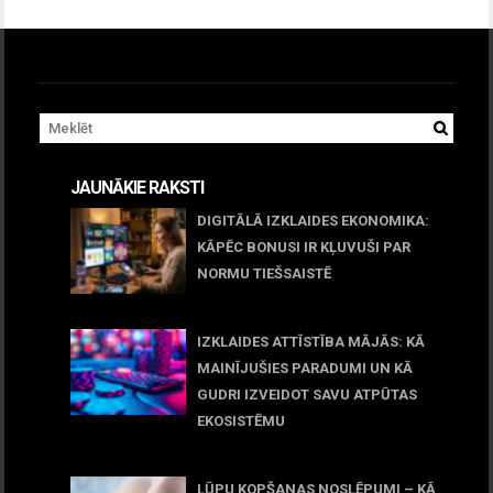
JAUNĀKIE RAKSTI
DIGITĀLĀ IZKLAIDES EKONOMIKA:
KĀPĒC BONUSI IR KĻUVUŠI PAR
NORMU TIEŠSAISTĒ
11 jūnijs, 2026
IZKLAIDES ATTĪSTĪBA MĀJĀS: KĀ
MAINĪJUŠIES PARADUMI UN KĀ
GUDRI IZVEIDOT SAVU ATPŪTAS
EKOSISTĒMU
05 maijs, 2026
LŪPU KOPŠANAS NOSLĒPUMI – KĀ