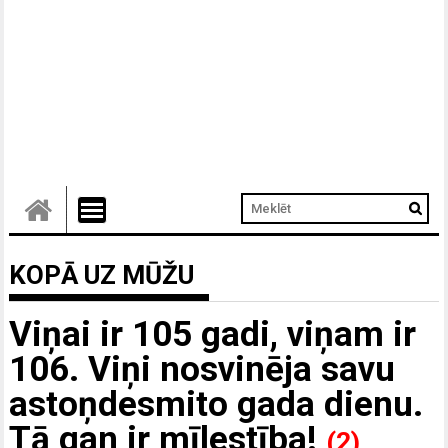
KOPĀ UZ MŪŽU
Viņai ir 105 gadi, viņam ir
106. Viņi nosvinēja savu
astoņdesmito gada dienu.
Tā gan ir mīlestība!
(2)