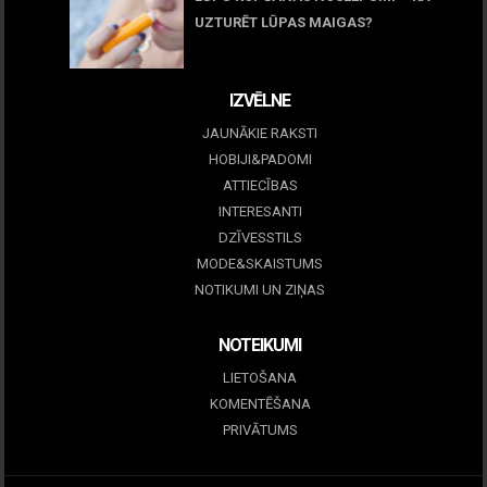
UZTURĒT LŪPAS MAIGAS?
09 marts, 2026
IZVĒLNE
JAUNĀKIE RAKSTI
HOBIJI&PADOMI
ATTIECĪBAS
INTERESANTI
DZĪVESSTILS
MODE&SKAISTUMS
NOTIKUMI UN ZIŅAS
NOTEIKUMI
LIETOŠANA
KOMENTĒŠANA
PRIVĀTUMS