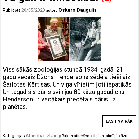
Oskars Daugulis
Publicēts
20/05/2020
autors
Viss sākās zooloģijas stundā 1934. gadā. 21
gadu vecais Džons Hendersons sēdēja tieši aiz
Šarlotes Kērtisas. Un viņa vīrietim ļoti iepatikās.
Un tagad šis pāris svin jau 80 kāzu gadadienu.
Hendersoni ir vecākais precētais pāris uz
planētas.
LASĪT VAIRĀK
Kategorijas
Attiecības
,
Svarīgi
Birkas
attiecības
,
ilgi un laimīgi
,
kāzu