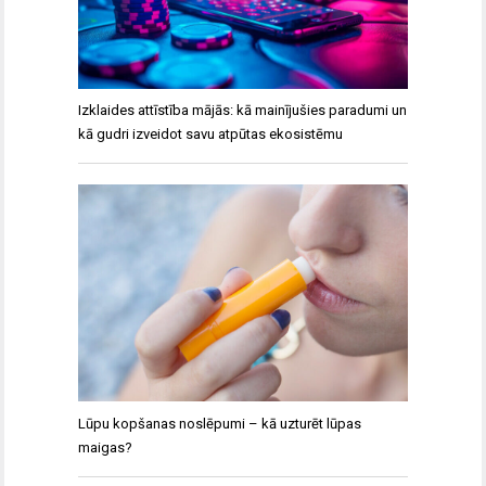
Izklaides attīstība mājās: kā mainījušies paradumi un
kā gudri izveidot savu atpūtas ekosistēmu
Lūpu kopšanas noslēpumi – kā uzturēt lūpas
maigas?