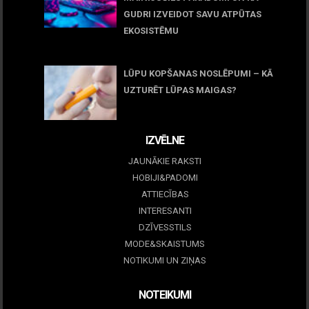
GUDRI IZVEIDOT SAVU ATPŪTAS
EKOSISTĒMU
05 maijs, 2026
LŪPU KOPŠANAS NOSLĒPUMI – KĀ
UZTURĒT LŪPAS MAIGAS?
09 marts, 2026
IZVĒLNE
JAUNĀKIE RAKSTI
HOBIJI&PADOMI
ATTIECĪBAS
INTERESANTI
DZĪVESSTILS
MODE&SKAISTUMS
NOTIKUMI UN ZIŅAS
NOTEIKUMI