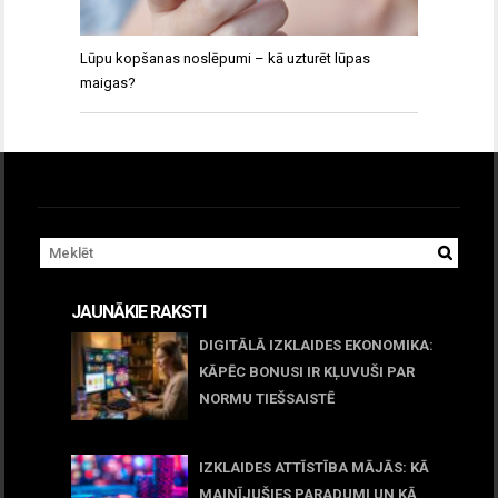
Lūpu kopšanas noslēpumi – kā uzturēt lūpas
maigas?
JAUNĀKIE RAKSTI
DIGITĀLĀ IZKLAIDES EKONOMIKA:
KĀPĒC BONUSI IR KĻUVUŠI PAR
NORMU TIEŠSAISTĒ
11 jūnijs, 2026
IZKLAIDES ATTĪSTĪBA MĀJĀS: KĀ
MAINĪJUŠIES PARADUMI UN KĀ