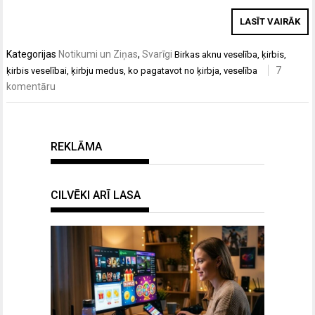
LASĪT VAIRĀK
Kategorijas
Notikumi un Ziņas
,
Svarīgi
Birkas
aknu veselība
,
ķirbis
,
7
ķirbis veselībai
,
ķirbju medus
,
ko pagatavot no ķirbja
,
veselība
komentāru
REKLĀMA
CILVĒKI ARĪ LASA