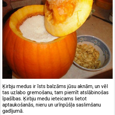
Ķirbju medus ir īsts balzāms jūsu aknām, un vēl
tas uzlabo gremošanu, tam piemīt atslābinošas
īpašības. Ķirbju medu ieteicams lietot
aptaukošanās, nieru un urīnpūšļa saslimšanu
gadījumā.