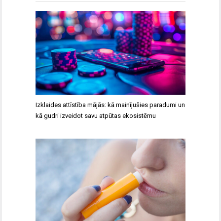
Izklaides attīstība mājās: kā mainījušies paradumi un
kā gudri izveidot savu atpūtas ekosistēmu