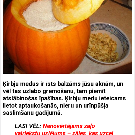
Ķirbju medus ir īsts balzāms jūsu aknām, un
vēl tas uzlabo gremošanu, tam piemīt
atslābinošas īpašības. Ķirbju medu ieteicams
lietot aptaukošanās, nieru un urīnpūšļa
saslimšanu gadījumā.
LASI VĒL:
Nenovērtējams zaļo
valriekstu uzlējums – zāles, kas uzceļ