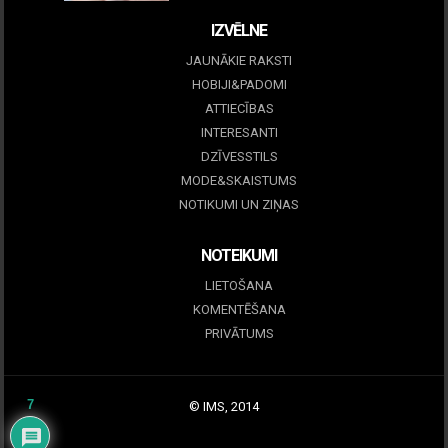
IZVĒLNE
JAUNĀKIE RAKSTI
HOBIJI&PADOMI
ATTIECĪBAS
INTERESANTI
DZĪVESSTILS
MODE&SKAISTUMS
NOTIKUMI UN ZIŅAS
NOTEIKUMI
LIETOŠANA
KOMENTĒŠANA
PRIVĀTUMS
7
© IMS, 2014
|
Profitmag by