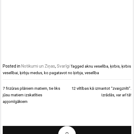
Posted in
Notikumi un Ziņas
,
Svarīgi
Tagged
aknu veselība
,
ķirbis
,
ķirbis
veselībai
,
ķirbju medus
,
ko pagatavot no ķirbja
,
veselība
Ziņu
7 frizūras plāniem matiem, tie liks
12 viltības kā izmantot “zvaigznīti”.
izvēlne
jūsu matiem izskatīties
Izrādās, var arī tā!
apjomīgākiem