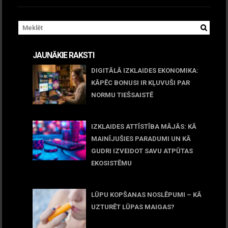
JAUNĀKIE RAKSTI
DIGITĀLĀ IZKLAIDES EKONOMIKA:
KĀPĒC BONUSI IR KĻUVUŠI PAR
NORMU TIEŠSAISTĒ
11 jūnijs, 2026
IZKLAIDES ATTĪSTĪBA MĀJĀS: KĀ
MAINĪJUŠIES PARADUMI UN KĀ
GUDRI IZVEIDOT SAVU ATPŪTAS
EKOSISTĒMU
05 maijs, 2026
LŪPU KOPŠANAS NOSLĒPUMI – KĀ
UZTURĒT LŪPAS MAIGAS?
09 marts, 2026