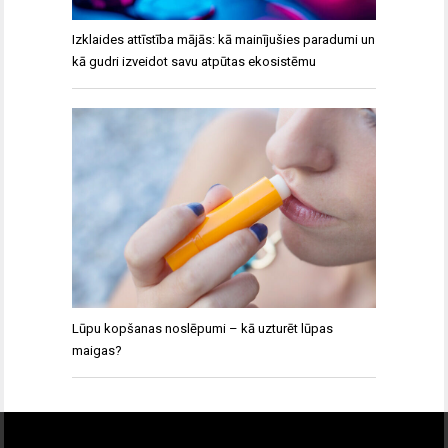
Izklaides attīstība mājās: kā mainījušies paradumi un
kā gudri izveidot savu atpūtas ekosistēmu
Lūpu kopšanas noslēpumi – kā uzturēt lūpas
maigas?