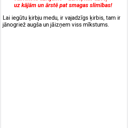
uz kājām un ārstē pat smagas slimības!
Lai iegūtu ķirbju medu, ir vajadzīgs ķirbis, tam ir
jānogriež augša un jāizņem viss mīkstums.