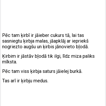
Pēc tam ķirbī ir jāieber cukurs tā, lai tas
sasniegtu ķirbja malas, jāapklāj ar iepriekš
nogriezto augšu un ķirbis jānovieto bļodā.
Ķirbim ir jāstāv bļodā tik ilgi, līdz miza paliks
mīksta.
Pēc tam viss ķirbja saturs jāielej burkā.
Tas arī ir ķirbju medus.