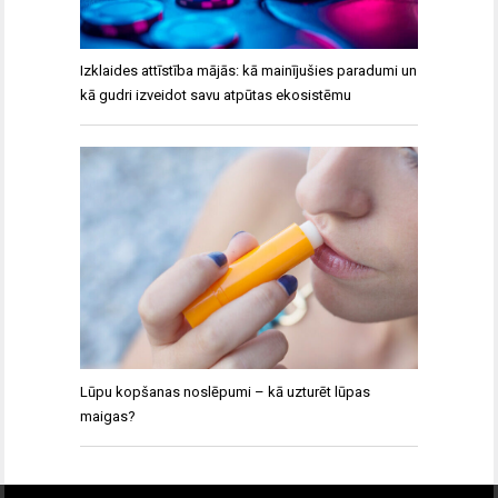
Izklaides attīstība mājās: kā mainījušies paradumi un
kā gudri izveidot savu atpūtas ekosistēmu
Lūpu kopšanas noslēpumi – kā uzturēt lūpas
maigas?