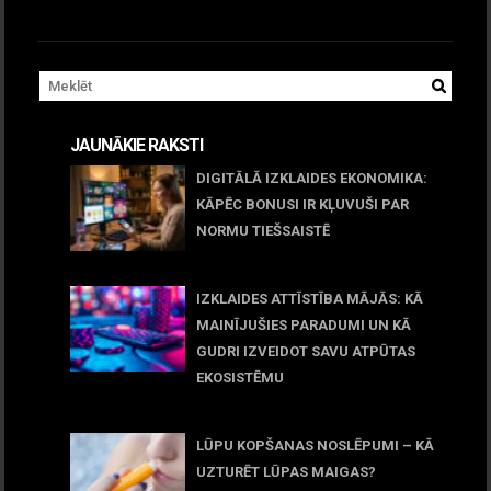
JAUNĀKIE RAKSTI
DIGITĀLĀ IZKLAIDES EKONOMIKA:
KĀPĒC BONUSI IR KĻUVUŠI PAR
NORMU TIEŠSAISTĒ
11 jūnijs, 2026
IZKLAIDES ATTĪSTĪBA MĀJĀS: KĀ
MAINĪJUŠIES PARADUMI UN KĀ
GUDRI IZVEIDOT SAVU ATPŪTAS
EKOSISTĒMU
05 maijs, 2026
LŪPU KOPŠANAS NOSLĒPUMI – KĀ
UZTURĒT LŪPAS MAIGAS?