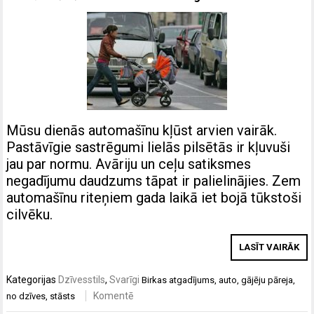
Mūsu dienās automašīnu kļūst arvien vairāk.
Pastāvīgie sastrēgumi lielās pilsētās ir kļuvuši
jau par normu. Avāriju un ceļu satiksmes
negadījumu daudzums tāpat ir palielinājies. Zem
automašīnu riteņiem gada laikā iet bojā tūkstoši
cilvēku.
LASĪT VAIRĀK
Kategorijas
Dzīvesstils
,
Svarīgi
Birkas
atgadījums
,
auto
,
gājēju pāreja
,
Komentē
no dzīves
,
stāsts