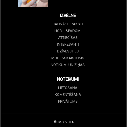
09 marts, 2026
IZVĒLNE
JAUNĀKIE RAKSTI
HOBIJI&PADOMI
ATTIECĪBAS
INTERESANTI
DZĪVESSTILS
MODE&SKAISTUMS
NOTIKUMI UN ZIŅAS
NOTEIKUMI
LIETOŠANA
KOMENTĒŠANA
PRIVĀTUMS
© IMS, 2014