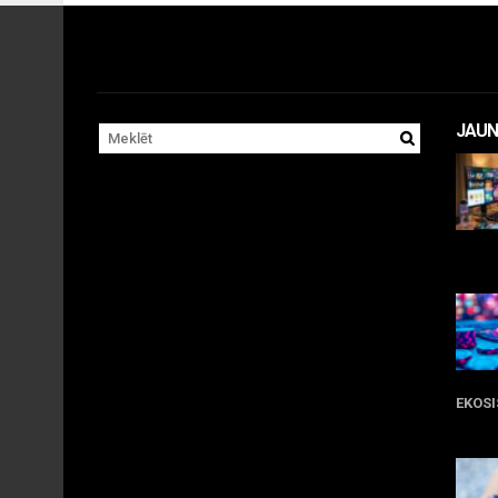
JAUN
11 
EKOS
05