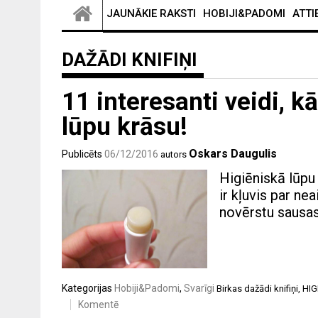
JAUNĀKIE RAKSTI
HOBIJI&PADOMI
ATTI
DAŽĀDI KNIFIŅI
11 interesanti veidi, k
lūpu krāsu!
Oskars Daugulis
Publicēts
06/12/2016
autors
Higiēniskā lūp
ir kļuvis par ne
novērstu sausas
Kategorijas
Hobiji&Padomi
,
Svarīgi
Birkas
dažādi knifiņi
,
HIG
Komentē