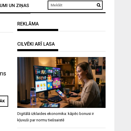
UMI UN ZIŅAS
REKLĀMA
CILVĒKI ARĪ LASA
ums
RĀK
Digitālā izklaides ekonomika: kāpēc bonusi ir
kļuvuši par normu tiešsaistē