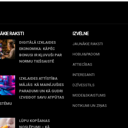
ĀKIE RAKSTI
IZVĒLNE
DIGITĀLĀ IZKLAIDES
JAUNĀKIE RAKSTI
EKONOMIKA: KĀPĒC
HOBIJI&PADOMI
BONUSI IR KĻUVUŠI PAR
NORMU TIEŠSAISTĒ
ATTIECĪBAS
jūnijs, 2026
INTERESANTI
IZKLAIDES ATTĪSTĪBA
MĀJĀS: KĀ MAINĪJUŠIES
DZĪVESSTILS
PARADUMI UN KĀ GUDRI
MODE&SKAISTUMS
IZVEIDOT SAVU ATPŪTAS
ISTĒMU
NOTIKUMI UN ZIŅAS
 maijs, 2026
LŪPU KOPŠANAS
NOSLĒPUMI – KĀ