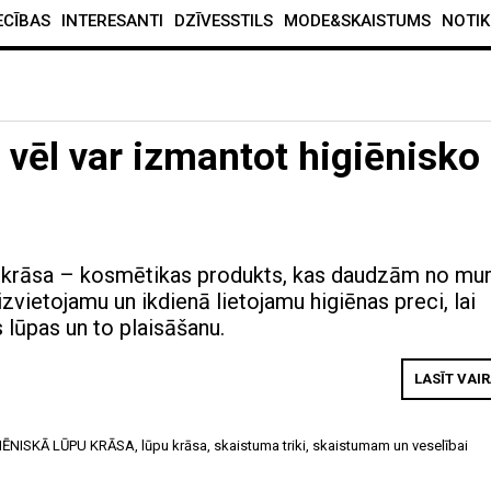
ECĪBAS
INTERESANTI
DZĪVESSTILS
MODE&SKAISTUMS
NOTIK
ā vēl var izmantot higiēnisko
u krāsa – kosmētikas produkts, kas daudzām no m
aizvietojamu un ikdienā lietojamu higiēnas preci, lai
 lūpas un to plaisāšanu.
LASĪT VAI
IĒNISKĀ LŪPU KRĀSA
,
lūpu krāsa
,
skaistuma triki
,
skaistumam un veselībai