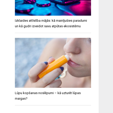
Izklaides attīstība mājās: kā mainījušies paradumi
un kā gudri izveidot savu atpūtas ekosistēmu
Lūpu kopšanas noslēpumi – kā uzturēt lūpas
maigas?