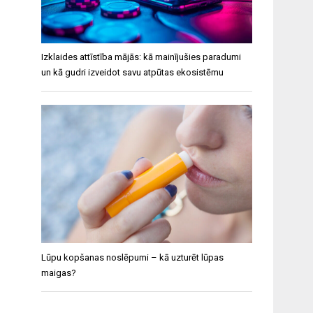
Izklaides attīstība mājās: kā mainījušies paradumi
un kā gudri izveidot savu atpūtas ekosistēmu
Lūpu kopšanas noslēpumi – kā uzturēt lūpas
maigas?