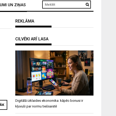
UMI UN ZIŅAS
REKLĀMA
CILVĒKI ARĪ LASA
Digitālā izklaides ekonomika: kāpēc bonusi ir
RĀK
kļuvuši par normu tiešsaistē