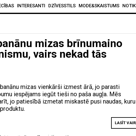
ECĪBAS
INTERESANTI
DZĪVESSTILS
MODE&SKAISTUMS
NOTIK
 banānu mizas brīnumaino
nismu, vairs nekad tās
banānu mizas vienkārši izmest ārā, jo parasti
umu iespējams iegūt tieši no paša augļa. Mēs
rīt, jo patiesībā izmetat miskastē pusi naudas, kuru
 produktu.
LASĪT VAI