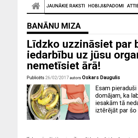
JAUNĀKIE RAKSTI
HOBIJI&PADOMI
ATTI
BANĀNU MIZA
Līdzko uzzināsiet par
iedarbību uz jūsu orga
nemetīsiet ārā!
Oskars Daugulis
Publicēts
26/02/2017
autors
Esam pieraduši 
domājam, ka lab
iesakām tā neda
iztērējāt par šo