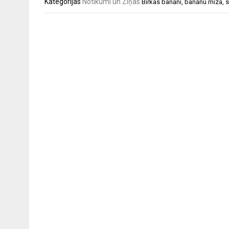
Kategorijas
Notikumi un Ziņas
Birkas
banāni
,
banānu miza
,
s