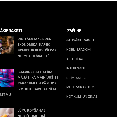
ĀKIE RAKSTI
IZVĒLNE
DIGITĀLĀ IZKLAIDES
JAUNĀKIE RAKSTI
EKONOMIKA: KĀPĒC
HOBIJI&PADOMI
BONUSI IR KĻUVUŠI PAR
NORMU TIEŠSAISTĒ
ATTIECĪBAS
jūnijs, 2026
INTERESANTI
IZKLAIDES ATTĪSTĪBA
MĀJĀS: KĀ MAINĪJUŠIES
DZĪVESSTILS
PARADUMI UN KĀ GUDRI
MODE&SKAISTUMS
IZVEIDOT SAVU ATPŪTAS
ISTĒMU
NOTIKUMI UN ZIŅAS
 maijs, 2026
LŪPU KOPŠANAS
NOSLĒPUMI – KĀ