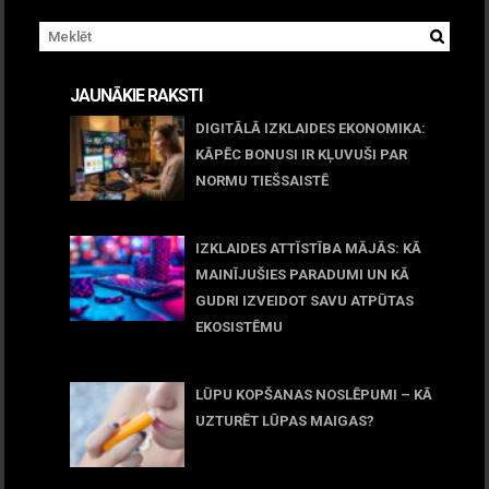
JAUNĀKIE RAKSTI
DIGITĀLĀ IZKLAIDES EKONOMIKA:
KĀPĒC BONUSI IR KĻUVUŠI PAR
NORMU TIEŠSAISTĒ
11 jūnijs, 2026
IZKLAIDES ATTĪSTĪBA MĀJĀS: KĀ
MAINĪJUŠIES PARADUMI UN KĀ
GUDRI IZVEIDOT SAVU ATPŪTAS
EKOSISTĒMU
05 maijs, 2026
LŪPU KOPŠANAS NOSLĒPUMI – KĀ
UZTURĒT LŪPAS MAIGAS?
09 marts, 2026