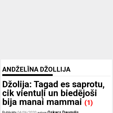
ANDŽELĪNA DŽOLLIJA
Džolija: Tagad es saprotu,
cik vientuļi un biedējoši
bija manai mammai
(1)
Oskars Daugulis
Publicēts
04/06/2020
autors