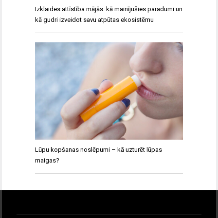
Izklaides attīstība mājās: kā mainījušies paradumi un
kā gudri izveidot savu atpūtas ekosistēmu
Lūpu kopšanas noslēpumi – kā uzturēt lūpas
maigas?