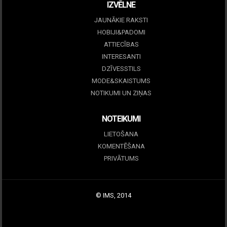
IZVĒLNE
JAUNĀKIE RAKSTI
HOBIJI&PADOMI
ATTIECĪBAS
INTERESANTI
DZĪVESSTILS
MODE&SKAISTUMS
NOTIKUMI UN ZIŅAS
NOTEIKUMI
LIETOŠANA
KOMENTĒŠANA
PRIVĀTUMS
© IMS, 2014
|
Profitmag by