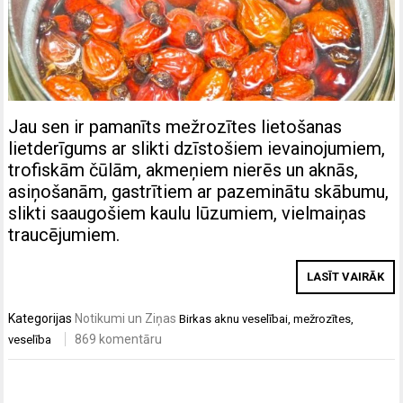
Jau sen ir pamanīts mežrozītes lietošanas
lietderīgums ar slikti dzīstošiem ievainojumiem,
trofiskām čūlām, akmeņiem nierēs un aknās,
asiņošanām, gastrītiem ar pazeminātu skābumu,
slikti saaugošiem kaulu lūzumiem, vielmaiņas
traucējumiem.
LASĪT VAIRĀK
Kategorijas
Notikumi un Ziņas
Birkas
aknu veselībai
,
mežrozītes
,
869 komentāru
veselība