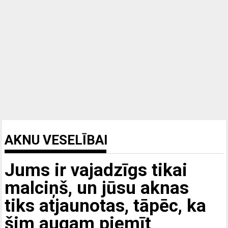
AKNU VESELĪBAI
Jums ir vajadzīgs tikai
malciņš, un jūsu aknas
tiks atjaunotas, tāpēc, ka
šim augam piemīt