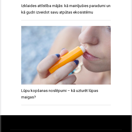
Izklaides attīstība mājās: kā mainījušies paradumi un
kā gudri izveidot savu atpūtas ekosistēmu
Lūpu kopšanas noslēpumi – kā uzturēt lūpas
maigas?