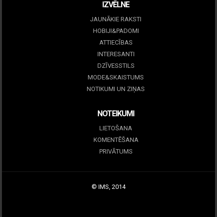
IZVĒLNE
JAUNĀKIE RAKSTI
HOBIJI&PADOMI
ATTIECĪBAS
INTERESANTI
DZĪVESSTILS
MODE&SKAISTUMS
NOTIKUMI UN ZIŅAS
NOTEIKUMI
LIETOŠANA
KOMENTĒŠANA
PRIVĀTUMS
© IMS, 2014
|
Profitmag by