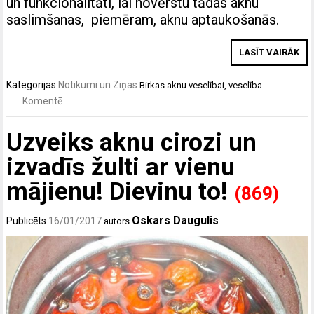
un funkcionalitāti, lai novērstu tādas aknu
saslimšanas, piemēram, aknu aptaukošanās.
LASĪT VAIRĀK
Kategorijas
Notikumi un Ziņas
Birkas
aknu veselībai
,
veselība
Komentē
Uzveiks aknu cirozi un
izvadīs žulti ar vienu
mājienu! Dievinu to!
(869)
Oskars Daugulis
Publicēts
16/01/2017
autors