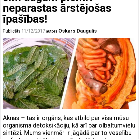
neparastas ārstējošas
īpašības!
Oskars Daugulis
Publicēts
11/12/2017
autors
Aknas – tas ir orgāns, kas atbild par visa mūsu
organisma detoksikāciju, kā arī par olbaltumvielu
sintēzi. Mums vienmēr ir jāgādā par to veselību