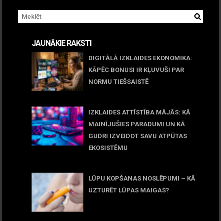
JAUNĀKIE RAKSTI
DIGITĀLĀ IZKLAIDES EKONOMIKA:
KĀPĒC BONUSI IR KĻUVUŠI PAR
NORMU TIEŠSAISTĒ
11 jūnijs, 2026
IZKLAIDES ATTĪSTĪBA MĀJĀS: KĀ
MAINĪJUŠIES PARADUMI UN KĀ
GUDRI IZVEIDOT SAVU ATPŪTAS
EKOSISTĒMU
05 maijs, 2026
LŪPU KOPŠANAS NOSLĒPUMI – KĀ
UZTURĒT LŪPAS MAIGAS?
09 marts, 2026