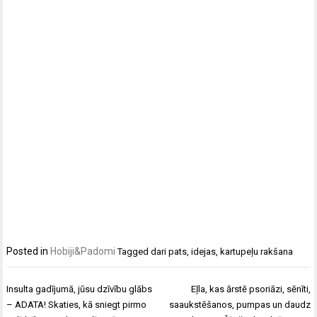
Posted in
Hobiji&Padomi
Tagged
dari pats
,
idejas
,
kartupeļu rakšana
Ziņu
Insulta gadījumā, jūsu dzīvību glābs
Eļla, kas ārstē psoriāzi, sēnīti,
izvēlne
– ADATA! Skaties, kā sniegt pirmo
saaukstēšanos, pumpas un daudz