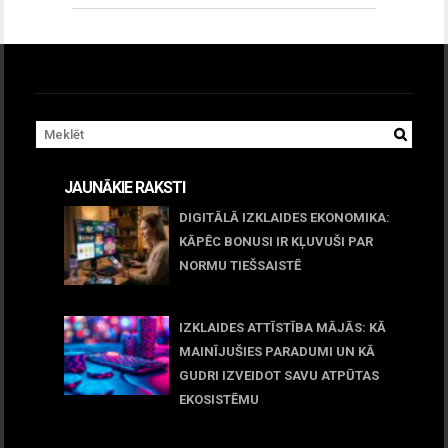
JAUNĀKIE RAKSTI
DIGITĀLĀ IZKLAIDES EKONOMIKA:
KĀPĒC BONUSI IR KĻUVUŠI PAR
NORMU TIEŠSAISTĒ
11 jūnijs, 2026
IZKLAIDES ATTĪSTĪBA MĀJĀS: KĀ
MAINĪJUŠIES PARADUMI UN KĀ
GUDRI IZVEIDOT SAVU ATPŪTAS
EKOSISTĒMU
05 maijs, 2026