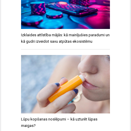
Izklaides attīstība mājās: kā mainījušies paradumi un
kā gudri izveidot savu atpūtas ekosistēmu
Lūpu kopšanas noslēpumi – kā uzturēt lūpas
maigas?