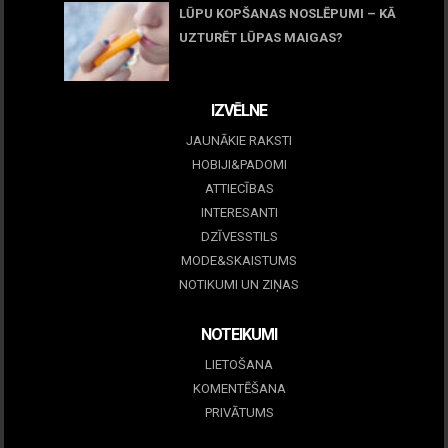
LŪPU KOPŠANAS NOSLĒPUMI – KĀ
UZTURĒT LŪPAS MAIGAS?
09 marts, 2026
IZVĒLNE
JAUNĀKIE RAKSTI
HOBIJI&PADOMI
ATTIECĪBAS
INTERESANTI
DZĪVESSTILS
MODE&SKAISTUMS
NOTIKUMI UN ZIŅAS
NOTEIKUMI
LIETOŠANA
KOMENTĒŠANA
PRIVĀTUMS