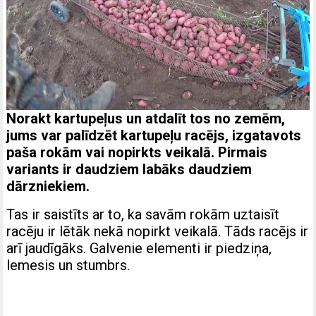
Norakt kartupeļus un atdalīt tos no zemēm,
jums var palīdzēt kartupeļu racējs, izgatavots
paša rokām vai nopirkts veikalā. Pirmais
variants ir daudziem labāks daudziem
dārzniekiem.
Tas ir saistīts ar to, ka savām rokām uztaisīt
racēju ir lētāk nekā nopirkt veikalā. Tāds racējs ir
arī jaudīgāks. Galvenie elementi ir piedziņa,
lemesis un stumbrs.