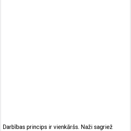
Darbības princips ir vienkāršs. Naži sagriež