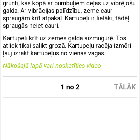
grunti, kas kopā ar bumbuļiem ceļas uz vibrējošu
galda. Ar vibrācijas palīdzību, zeme caur
spraugām krīt atpakaļ. Kartupeļi ir lielāki, tādēļ
spraugās neiet cauri.
Kartupeļi krīt uz zemes galda aizmugurē. Tos
atliek tikai salikt grozā. Kartupeļu racēja izmēri
ļauj izrakt kartupeļus no vienas vagas.
Nākošajā lapā vari noskatīties video
1 no 2
TĀLĀK