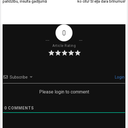
palīdzību, insulta gadījumā
ko citu! Šī eļļa dara brīnumus!
0
Article Rating
Subscribe
Login
Please login to comment
0
COMMENTS