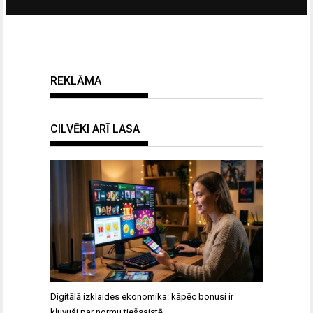
REKLĀMA
CILVĒKI ARĪ LASA
Digitālā izklaides ekonomika: kāpēc bonusi ir
kļuvuši par normu tiešsaistē