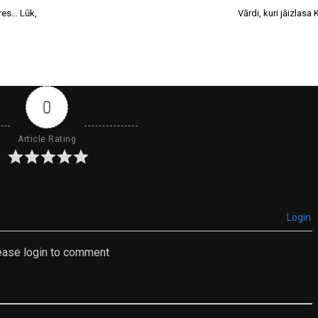
res… Lūk,
Vārdi, kuri jāizlas
0
Article Rating
Login
ease login to comment