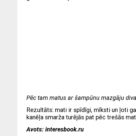
Pēc tam matus ar šampūnu mazgāju divas
Rezultāts: mati ir spīdīgi, mīksti un ļoti 
kanēļa smarža turējās pat pēc trešās ma
Avots: interesbook.ru