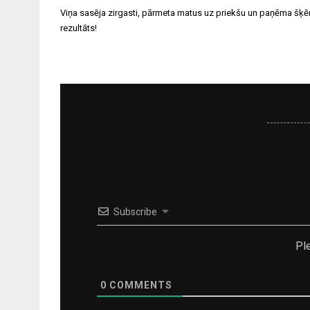
Ziņu
Viņa sasēja zirgasti, pārmeta matus uz priekšu un paņēma šķē
izvēlne
rezultāts!
Subscribe
Pl
0
COMMENTS