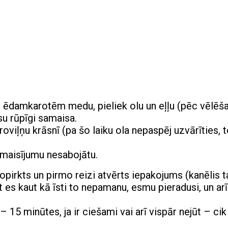
2 ēdamkarotēm medu, pieliek olu un eļļu (pēc vēlēš
u rūpīgi samaisa.
viļņu krāsnī (pa šo laiku ola nepaspēj uzvārīties, t
 maisījumu nesabojātu.
 nopirkts un pirmo reizi atvērts iepakojums (kanēlis ta
 es kaut kā īsti to nepamanu, esmu pieradusi, un arī
 – 15 minūtes, ja ir ciešami vai arī vispār nejūt – cik 