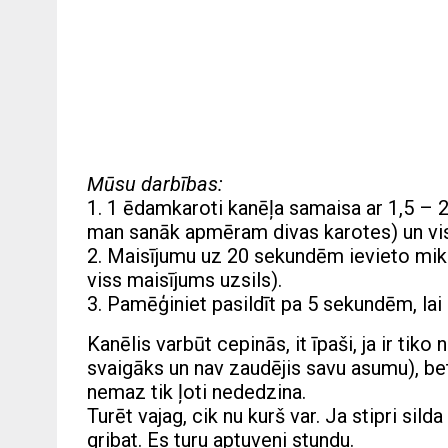
Mūsu darbības:
1. 1 ēdamkaroti kanēļa samaisa ar 1,5 – 
man sanāk apmēram divas karotes) un vis
2. Maisījumu uz 20 sekundēm ievieto mikro
viss maisījums uzsils).
3. Pamēģiniet pasildīt pa 5 sekundēm, lai
Kanēlis varbūt cepinās, it īpaši, ja ir tiko
svaigāks un nav zaudējis savu asumu), bet
nemaz tik ļoti nededzina.
Turēt vajag, cik nu kurš var. Ja stipri silda
gribat. Es turu aptuveni stundu.