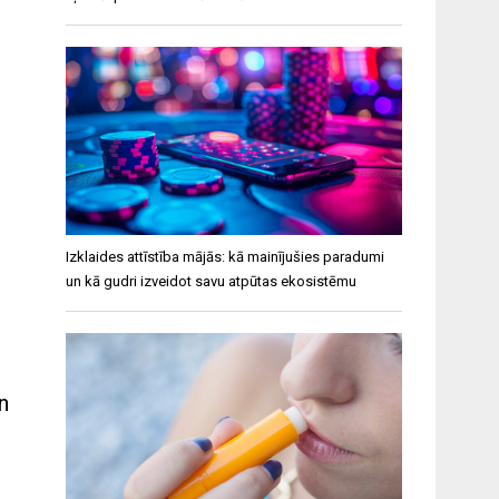
Izklaides attīstība mājās: kā mainījušies paradumi
un kā gudri izveidot savu atpūtas ekosistēmu
n