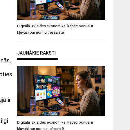
Digitālā izklaides ekonomika: kāpēc bonusi ir
kļuvuši par normu tiešsaistē
JAUNĀKIE RAKSTI
anās,
oties
jā ir
ilgi
Digitālā izklaides ekonomika: kāpēc bonusi ir
kļuvuši par normu tiešsaistē