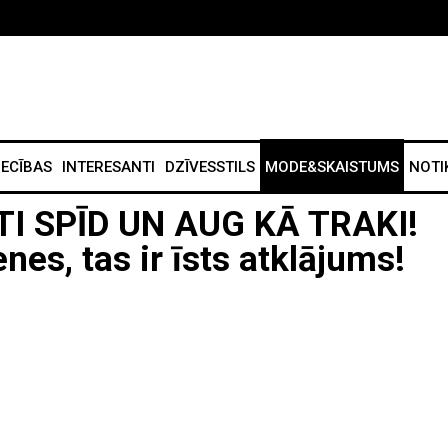
IECĪBAS
INTERESANTI
DZĪVESSTILS
MODE&SKAISTUMS
NOTI
I SPĪD UN AUG KĀ TRAKI!
es, tas ir īsts atklājums!