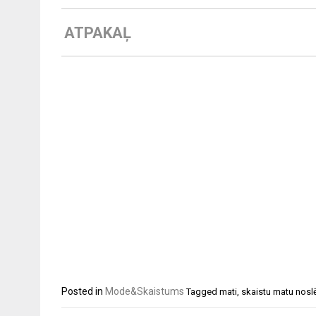
ATPAKAĻ
Posted in
Mode&Skaistums
Tagged
mati
,
skaistu matu nos