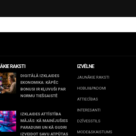
ĀKIE RAKSTI
IZVĒLNE
DIGITĀLĀ IZKLAIDES
JAUNĀKIE RAKSTI
EKONOMIKA: KĀPĒC
HOBIJI&PADOMI
BONUSI IR KĻUVUŠI PAR
NORMU TIEŠSAISTĒ
ATTIECĪBAS
jūnijs, 2026
INTERESANTI
IZKLAIDES ATTĪSTĪBA
MĀJĀS: KĀ MAINĪJUŠIES
DZĪVESSTILS
PARADUMI UN KĀ GUDRI
MODE&SKAISTUMS
IZVEIDOT SAVU ATPŪTAS