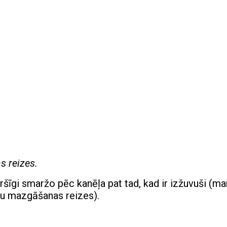
 reizes.
garšīgi smaržo pēc kanēļa pat tad, kad ir izžuvuši (ma
tu mazgāšanas reizes).