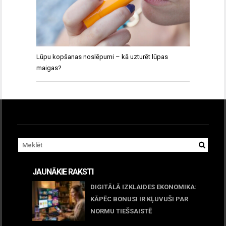
Lūpu kopšanas noslēpumi – kā uzturēt lūpas
maigas?
JAUNĀKIE RAKSTI
DIGITĀLĀ IZKLAIDES EKONOMIKA:
KĀPĒC BONUSI IR KĻUVUŠI PAR
NORMU TIEŠSAISTĒ
11 jūnijs, 2026