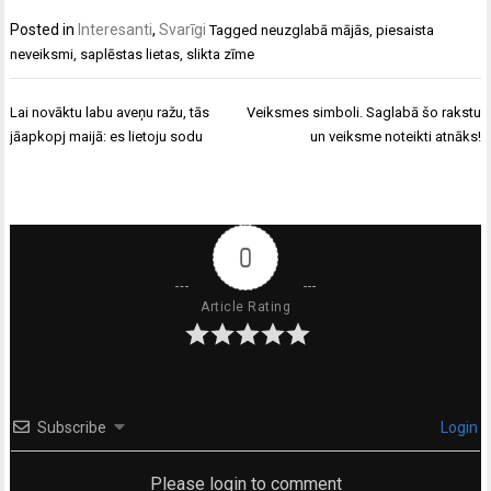
Posted in
Interesanti
,
Svarīgi
Tagged
neuzglabā mājās
,
piesaista
neveiksmi
,
saplēstas lietas
,
slikta zīme
Ziņu
Lai novāktu labu aveņu ražu, tās
Veiksmes simboli. Saglabā šo rakstu
izvēlne
jāapkopj maijā: es lietoju sodu
un veiksme noteikti atnāks!
0
Article Rating
Subscribe
Login
Please login to comment