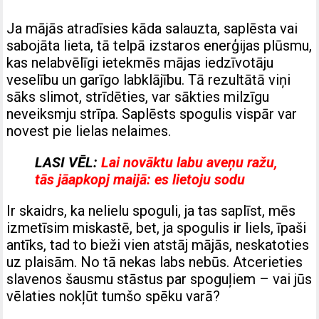
Ja mājās atradīsies kāda salauzta, saplēsta vai
sabojāta lieta, tā telpā izstaros enerģijas plūsmu,
kas nelabvēlīgi ietekmēs mājas iedzīvotāju
veselību un garīgo labklājību. Tā rezultātā viņi
sāks slimot, strīdēties, var sākties milzīgu
neveiksmju strīpa. Saplēsts spogulis vispār var
novest pie lielas nelaimes.
LASI VĒL:
Lai novāktu labu aveņu ražu,
tās jāapkopj maijā: es lietoju sodu
Ir skaidrs, ka nelielu spoguli, ja tas saplīst, mēs
izmetīsim miskastē, bet, ja spogulis ir liels, īpaši
antīks, tad to bieži vien atstāj mājās, neskatoties
uz plaisām. No tā nekas labs nebūs. Atcerieties
slavenos šausmu stāstus par spoguļiem – vai jūs
vēlaties nokļūt tumšo spēku varā?