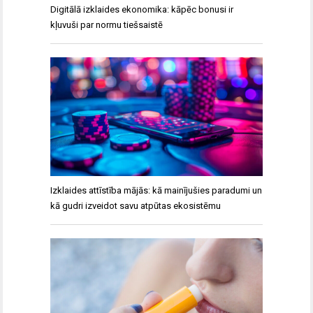
Digitālā izklaides ekonomika: kāpēc bonusi ir
kļuvuši par normu tiešsaistē
Izklaides attīstība mājās: kā mainījušies paradumi un
kā gudri izveidot savu atpūtas ekosistēmu