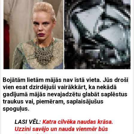
Bojātām lietām mājās nav īstā vieta. Jūs droši
vien esat dzirdējuši vairākkārt, ka nekādā
gadījumā mājās nevajadzētu glabāt saplēstus
traukus vai, piemēram, saplaisājušus
spoguļus.
LASI VĒL:
Katra cilvēka naudas krāsa.
Uzzini savējo un nauda vienmēr būs