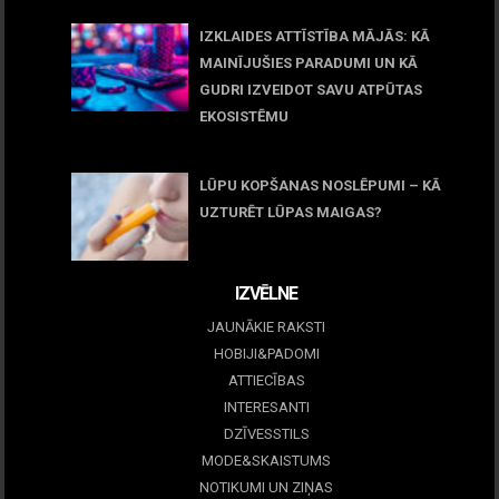
IZKLAIDES ATTĪSTĪBA MĀJĀS: KĀ
MAINĪJUŠIES PARADUMI UN KĀ
GUDRI IZVEIDOT SAVU ATPŪTAS
EKOSISTĒMU
05 maijs, 2026
LŪPU KOPŠANAS NOSLĒPUMI – KĀ
UZTURĒT LŪPAS MAIGAS?
09 marts, 2026
IZVĒLNE
JAUNĀKIE RAKSTI
HOBIJI&PADOMI
ATTIECĪBAS
INTERESANTI
DZĪVESSTILS
MODE&SKAISTUMS
NOTIKUMI UN ZIŅAS