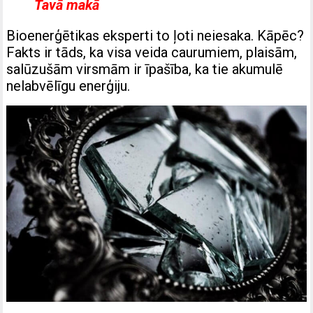
Tavā makā
Bioenerģētikas eksperti to ļoti neiesaka. Kāpēc?
Fakts ir tāds, ka visa veida caurumiem, plaisām,
salūzušām virsmām ir īpašība, ka tie akumulē
nelabvēlīgu enerģiju.