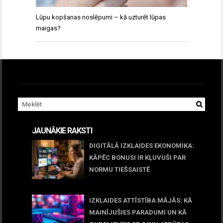
Lūpu kopšanas noslēpumi – kā uzturēt lūpas
maigas?
JAUNĀKIE RAKSTI
DIGITĀLĀ IZKLAIDES EKONOMIKA:
KĀPĒC BONUSI IR KĻUVUŠI PAR
NORMU TIEŠSAISTĒ
11 jūnijs, 2026
IZKLAIDES ATTĪSTĪBA MĀJĀS: KĀ
MAINĪJUŠIES PARADUMI UN KĀ