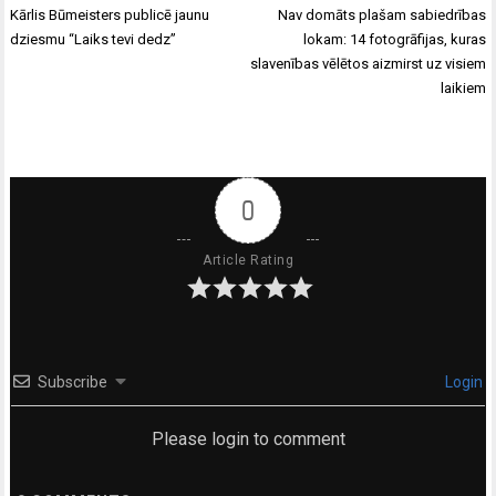
Ziņu
Kārlis Būmeisters publicē jaunu
Nav domāts plašam sabiedrības
izvēlne
dziesmu “Laiks tevi dedz”
lokam: 14 fotogrāfijas, kuras
slavenības vēlētos aizmirst uz visiem
laikiem
0
Article Rating
Subscribe
Login
Please login to comment