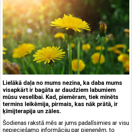
Lielākā daļa no mums nezina, ka daba mums
visapkārt ir bagāta ar daudziem labumiem
mūsu veselībai. Kad, piemēram, tiek minēts
termins leikēmija, pirmais, kas nāk prātā, ir
ķīmijterapija un zāles.
Šodienas rakstā mēs ar jums padalīsimies ar visu
nepieciešamo informāciju par pienenēm, to