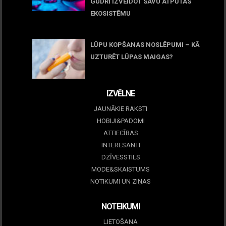
GUDRI IZVEIDOT SAVU ATPŪTAS
EKOSISTĒMU
05 maijs, 2026
LŪPU KOPŠANAS NOSLĒPUMI – KĀ
UZTURĒT LŪPAS MAIGAS?
09 marts, 2026
IZVĒLNE
JAUNĀKIE RAKSTI
HOBIJI&PADOMI
ATTIECĪBAS
INTERESANTI
DZĪVESSTILS
MODE&SKAISTUMS
NOTIKUMI UN ZIŅAS
NOTEIKUMI
LIETOŠANA