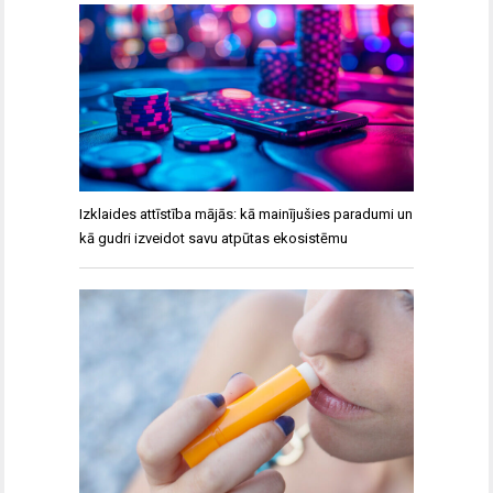
Izklaides attīstība mājās: kā mainījušies paradumi un
kā gudri izveidot savu atpūtas ekosistēmu