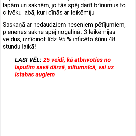
lapām un saknēm, jo tās spēj darīt brīnumus to
cilvēku labā, kuri cīnās ar leikēmiju.
Saskaņā ar nedaudziem neseniem pētījumiem,
pienenes sakne spēj nogalināt 3 leikēmijas
veidus, iznīcinot līdz 95 % inficēto šūnu 48
stundu laikā!
LASI VĒL:
25 veidi, kā atbrīvoties no
laputīm savā dārzā, siltumnīcā, vai uz
istabas augiem