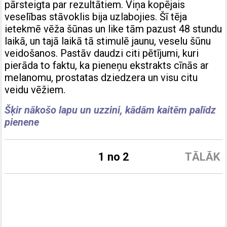
pārsteigta par rezultātiem. Viņa kopējais
veselības stāvoklis bija uzlabojies. Šī tēja
ietekmē vēža šūnas un like tām pazust 48 stundu
laikā, un tajā laikā tā stimulē jaunu, veselu šūnu
veidošanos. Pastāv daudzi citi pētījumi, kuri
pierāda to faktu, ka pieneņu ekstrakts cīnās ar
melanomu, prostatas dziedzera un visu citu
veidu vēžiem.
Šķir nākošo lapu un uzzini, kādām kaitēm palīdz
pienene
1 no 2
TĀLĀK