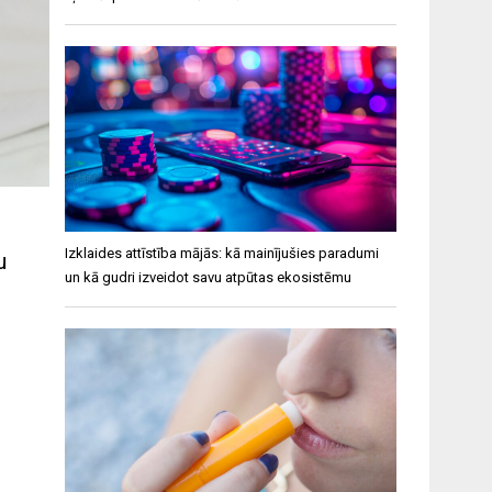
Izklaides attīstība mājās: kā mainījušies paradumi
u
un kā gudri izveidot savu atpūtas ekosistēmu