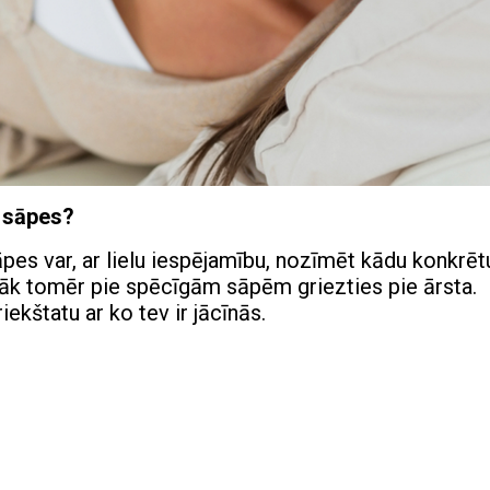
a sāpes?
pes var, ar lielu iespējamību, nozīmēt kādu konkrēt
bāk tomēr pie spēcīgām sāpēm griezties pie ārsta.
ekštatu ar ko tev ir jācīnās.