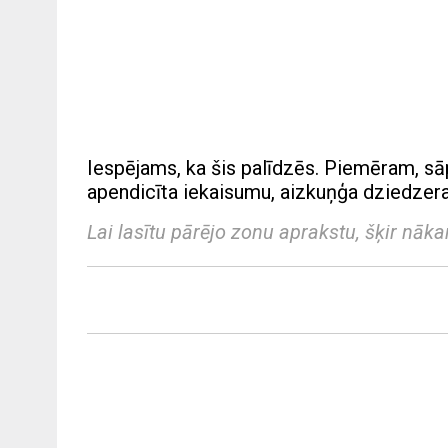
Iespējams, ka šis palīdzēs. Piemēram, sā
apendicīta iekaisumu, aizkuņģa dziedzer
Lai lasītu pārējo zonu aprakstu, šķir nāk