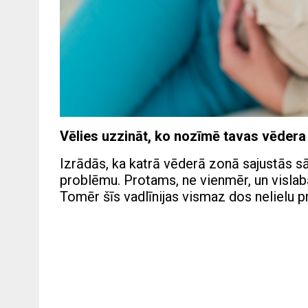
Vēlies uzzināt, ko nozīmē tavas vēder
Izrādās, ka katrā vēderā zonā sajustās sā
problēmu. Protams, ne vienmēr, un visla
Tomēr šīs vadlīnijas vismaz dos nelielu pri