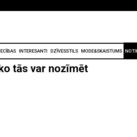
IECĪBAS
INTERESANTI
DZĪVESSTILS
MODE&SKAISTUMS
NOTI
ko tās var nozīmēt