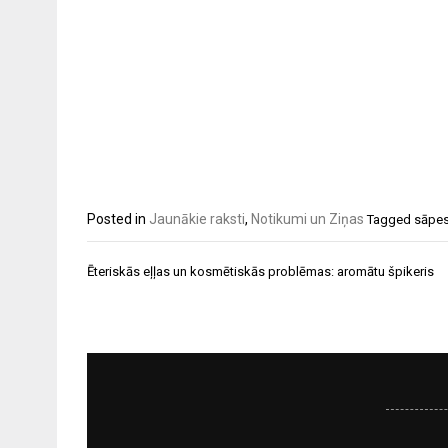
Posted in
Jaunākie raksti
,
Notikumi un Ziņas
Tagged
sāpe
Ziņu
Ēteriskās eļļas un kosmētiskās problēmas: aromātu špikeris
izvēlne