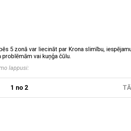
pēs 5 zonā var liecināt par Krona slimību, iespējam
a problēmām vai kuņģa čūlu.
amo lappusi:
1 no 2
TĀ