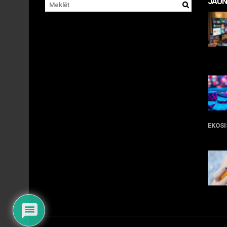
JAUN
11 
EKOS
05 
09 