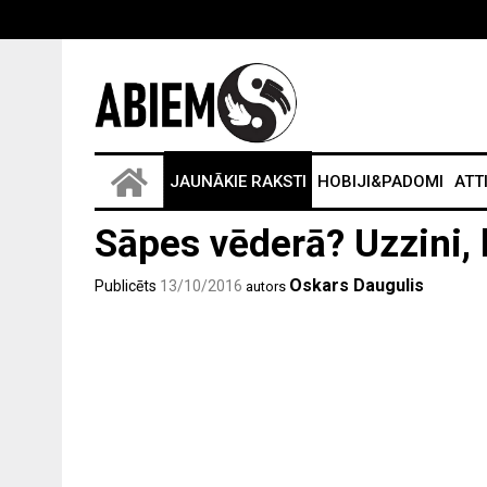
JAUNĀKIE RAKSTI
HOBIJI&PADOMI
ATT
Sāpes vēderā? Uzzini, 
Oskars Daugulis
Publicēts
13/10/2016
autors