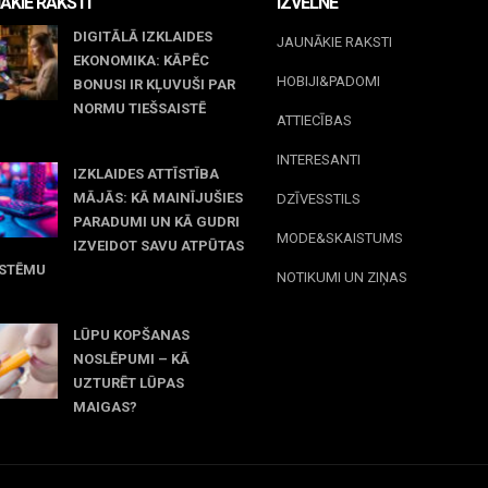
ĀKIE RAKSTI
IZVĒLNE
DIGITĀLĀ IZKLAIDES
JAUNĀKIE RAKSTI
EKONOMIKA: KĀPĒC
HOBIJI&PADOMI
BONUSI IR KĻUVUŠI PAR
NORMU TIEŠSAISTĒ
ATTIECĪBAS
jūnijs, 2026
INTERESANTI
IZKLAIDES ATTĪSTĪBA
MĀJĀS: KĀ MAINĪJUŠIES
DZĪVESSTILS
PARADUMI UN KĀ GUDRI
MODE&SKAISTUMS
IZVEIDOT SAVU ATPŪTAS
ISTĒMU
NOTIKUMI UN ZIŅAS
maijs, 2026
LŪPU KOPŠANAS
NOSLĒPUMI – KĀ
UZTURĒT LŪPAS
MAIGAS?
marts, 2026