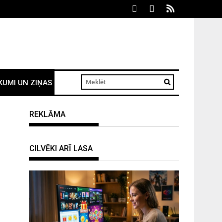
KUMI UN ZIŅAS
REKLĀMA
CILVĒKI ARĪ LASA