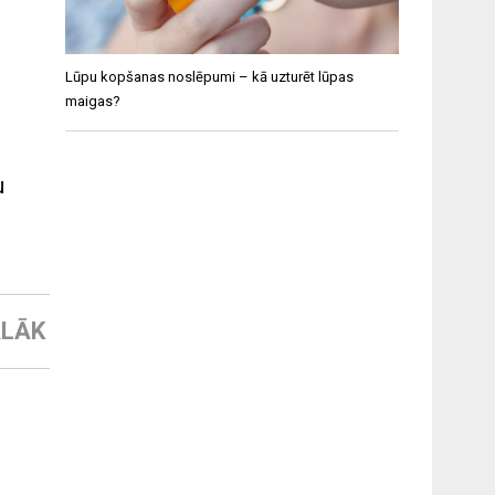
Lūpu kopšanas noslēpumi – kā uzturēt lūpas
maigas?
u
LĀK