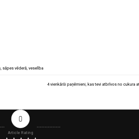
s
,
sāpes vēderā
,
veselība
4 vienkārši paņēmieni, kas tevi atbrīvos no cukura a
0
Article Rating