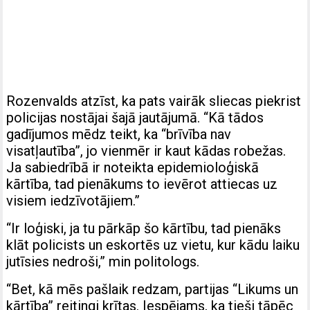
Rozenvalds atzīst, ka pats vairāk sliecas piekrist
policijas nostājai šajā jautājumā. “Kā tādos
gadījumos mēdz teikt, ka “brīvība nav
visatļautība”, jo vienmēr ir kaut kādas robežas.
Ja sabiedrībā ir noteikta epidemioloģiskā
kārtība, tad pienākums to ievērot attiecas uz
visiem iedzīvotājiem.”
“Ir loģiski, ja tu pārkāp šo kārtību, tad pienāks
klāt policists un eskortēs uz vietu, kur kādu laiku
jutīsies nedroši,” min politologs.
“Bet, kā mēs pašlaik redzam, partijas “Likums un
kārtība” reitingi krītas. Iespējams, ka tieši tāpēc