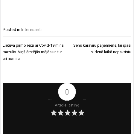
Posted in
Interesanti
Ziņu
Lietuvā pirmo reizi ar Covid-19 miris
Sens karavīru paņēmiens, lai īpaši
izvēlne
mazulis. Viņš ārstējās mājās un tur
slidenā laikā nepakristu
arī nomira
0
Article Rating