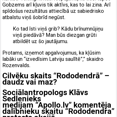
Gobzems arī kļuvis tik aktīvs, kas to lai zina. Arī
spīdošus rezultātus attiecībā uz sabiedrisko
atbalstu viņš šobrīd negūst.
Ko tad īsti viņš grib? Kādu brīnumnūjiņu
viņš piedāvā? Man būs diezgan grūti
atbildēt uz šo jautājumu.
Protams, izņemot apgalvojumus, ka kļūsim
labāki un “izvedīsim Latviju saulītē”,” skaidro
Rozenvalds.
Cilvēku skaits “Rododendrā” –
daudz vai maz?
Sociālantropologs Klāvs
Sedlenieks
medijam “Apollo.lv” komentēja
dalībnieku skaitu “Rododendra”