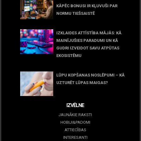
KĀPĒC BONUSI IR KĻUVUŠI PAR
NORMU TIEŠSAISTĒ
11 jūnijs, 2026
IZKLAIDES ATTĪSTĪBA MĀJĀS: KĀ
MAINĪJUŠIES PARADUMI UN KĀ
GUDRI IZVEIDOT SAVU ATPŪTAS
EKOSISTĒMU
05 maijs, 2026
LŪPU KOPŠANAS NOSLĒPUMI – KĀ
UZTURĒT LŪPAS MAIGAS?
09 marts, 2026
IZVĒLNE
JAUNĀKIE RAKSTI
HOBIJI&PADOMI
ATTIECĪBAS
INTERESANTI