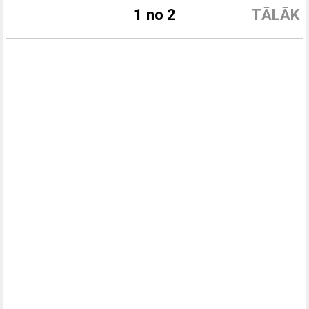
1 no 2
TĀLĀK