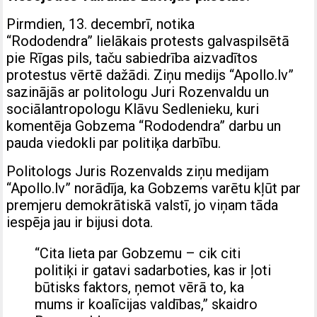
Pirmdien, 13. decembrī, notika
“Rododendra” lielākais protests galvaspilsētā
pie Rīgas pils, taču sabiedrība aizvadītos
protestus vērtē dažādi. Ziņu medijs “Apollo.lv”
sazinājās ar politologu Juri Rozenvaldu un
sociālantropologu Klāvu Sedlenieku, kuri
komentēja Gobzema “Rododendra” darbu un
pauda viedokli par politiķa darbību.
Politologs Juris Rozenvalds ziņu medijam
“Apollo.lv” norādīja, ka Gobzems varētu kļūt par
premjeru demokrātiskā valstī, jo viņam tāda
iespēja jau ir bijusi dota.
“Cita lieta par Gobzemu – cik citi
politiķi ir gatavi sadarboties, kas ir ļoti
būtisks faktors, ņemot vērā to, ka
mums ir koalīcijas valdības,” skaidro