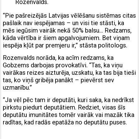
Rozenvalds.
“Pie pašreizējās Latvijas vēlēšanu sistēmas citas
pašlaik nav iespējamas – un visi tie stāsti, ka
mēs iegūsim vairāk nekā 50% balsu… Redzams,
kāda vērtība ir šiem apgalvojumiem. Bet viņam
iespēja kļūt par premjeru ir,” stāsta politologs.
Rozenvalds norāda, ka acīm redzams, ka
Gobzems darbojas provokatīvi. “Tas, ka viņu
vairākas reizes aizturēja, uzskatu, ka tas bija tieši
tas, ko viņš gribēja panākt – pievērst sev
uzmanību.”
“Ja vēl pēc tam ir deputāti, kuri saka, ka nedrīkst
pirkstu piedurt deputātiem. Redziet, visas šīs
deputātu imunitātes tomēr vairāk vai mazāk tika
radītas, kad radās epatāža no deputātu puses.