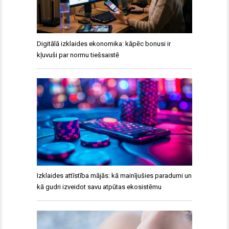
Digitālā izklaides ekonomika: kāpēc bonusi ir
kļuvuši par normu tiešsaistē
Izklaides attīstība mājās: kā mainījušies paradumi un
kā gudri izveidot savu atpūtas ekosistēmu