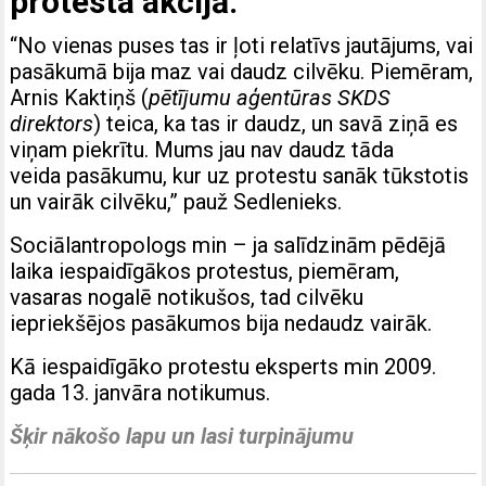
protesta akcijā.
“No vienas puses tas ir ļoti relatīvs jautājums, vai
pasākumā bija maz vai daudz cilvēku. Piemēram,
Arnis Kaktiņš (
pētījumu aģentūras SKDS
direktors
) teica, ka tas ir daudz, un savā ziņā es
viņam piekrītu. Mums jau nav daudz tāda
veida pasākumu, kur uz protestu sanāk tūkstotis
un vairāk cilvēku,” pauž Sedlenieks.
Sociālantropologs min – ja salīdzinām pēdējā
laika iespaidīgākos protestus, piemēram,
vasaras nogalē notikušos, tad cilvēku
iepriekšējos pasākumos bija nedaudz vairāk.
Kā iespaidīgāko protestu eksperts min 2009.
gada 13. janvāra notikumus.
Šķir nākošo lapu un lasi turpinājumu