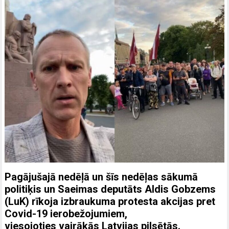
Pagājušajā nedēļā un šīs nedēļas sākumā
politiķis un Saeimas deputāts Aldis Gobzems
(LuK) rīkoja izbraukuma protesta akcijas pret
Covid-19 ierobežojumiem,
viesojoties vairākās Latvijas pilsētās.