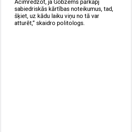
Acīmredzot, ja Gobzems pārkāpj
sabiedriskās kārtības noteikumus, tad,
šķiet, uz kādu laiku viņu no tā var
atturēt,” skaidro politologs.