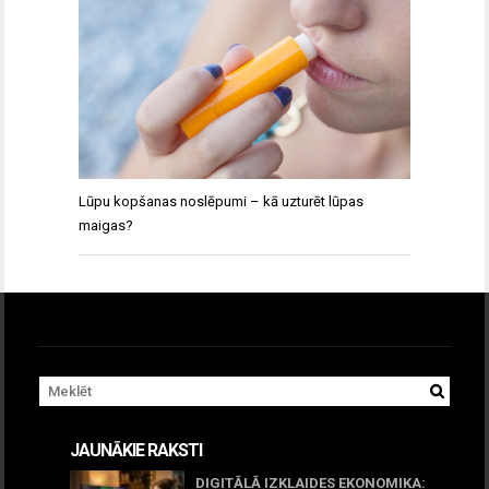
Lūpu kopšanas noslēpumi – kā uzturēt lūpas
maigas?
JAUNĀKIE RAKSTI
DIGITĀLĀ IZKLAIDES EKONOMIKA: