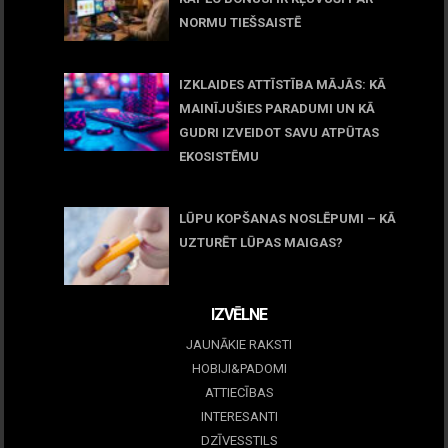
NORMU TIEŠSAISTĒ
11 jūnijs, 2026
IZKLAIDES ATTĪSTĪBA MĀJĀS: KĀ
MAINĪJUŠIES PARADUMI UN KĀ
GUDRI IZVEIDOT SAVU ATPŪTAS
EKOSISTĒMU
05 maijs, 2026
LŪPU KOPŠANAS NOSLĒPUMI – KĀ
UZTURĒT LŪPAS MAIGAS?
09 marts, 2026
IZVĒLNE
JAUNĀKIE RAKSTI
HOBIJI&PADOMI
ATTIECĪBAS
INTERESANTI
DZĪVESSTILS