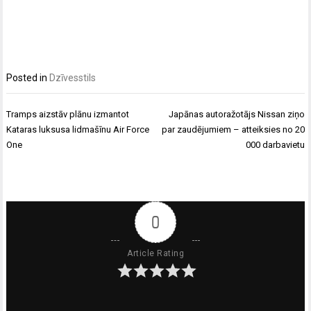
Posted in
Dzīvesstils
Ziņu
Tramps aizstāv plānu izmantot
Japānas autoražotājs Nissan ziņo
izvēlne
Kataras luksusa lidmašīnu Air Force
par zaudējumiem – atteiksies no 20
One
000 darbavietu
0
Article Rating