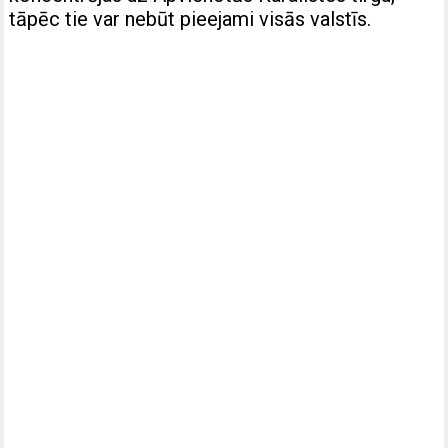
tāpēc tie var nebūt pieejami visās valstīs.