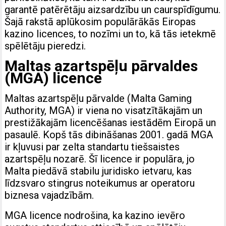
garantē patērētāju aizsardzību un caurspīdīgumu.
Šajā rakstā aplūkosim populārākās Eiropas
kazino licences, to nozīmi un to, kā tās ietekmē
spēlētāju pieredzi.
Maltas azartspēļu pārvaldes
(MGA) licence
Maltas azartspēļu pārvalde (Malta Gaming
Authority, MGA) ir viena no visatzītākajām un
prestižākajām licencēšanas iestādēm Eiropā un
pasaulē. Kopš tās dibināšanas 2001. gadā MGA
ir kļuvusi par zelta standartu tiešsaistes
azartspēļu nozarē. Šī licence ir populāra, jo
Malta piedāvā stabilu juridisko ietvaru, kas
līdzsvaro stingrus noteikumus ar operatoru
biznesa vajadzībām.
MGA licence nodrošina, ka kazino ievēro