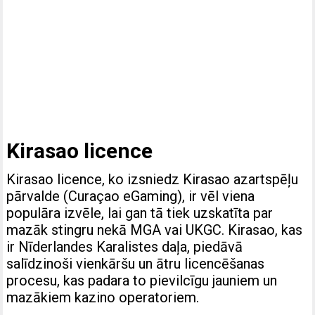
Kirasao licence
Kirasao licence, ko izsniedz Kirasao azartspēļu
pārvalde (Curaçao eGaming), ir vēl viena
populāra izvēle, lai gan tā tiek uzskatīta par
mazāk stingru nekā MGA vai UKGC. Kirasao, kas
ir Nīderlandes Karalistes daļa, piedāvā
salīdzinoši vienkāršu un ātru licencēšanas
procesu, kas padara to pievilcīgu jauniem un
mazākiem kazino operatoriem.