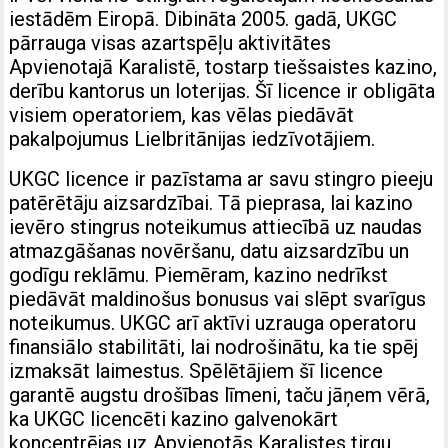
iestādēm Eiropā. Dibināta 2005. gadā, UKGC
pārrauga visas azartspēļu aktivitātes
Apvienotajā Karalistē, tostarp tiešsaistes kazino,
derību kantorus un loterijas. Šī licence ir obligāta
visiem operatoriem, kas vēlas piedāvāt
pakalpojumus Lielbritānijas iedzīvotājiem.
UKGC licence ir pazīstama ar savu stingro pieeju
patērētāju aizsardzībai. Tā pieprasa, lai kazino
ievēro stingrus noteikumus attiecībā uz naudas
atmazgāšanas novēršanu, datu aizsardzību un
godīgu reklāmu. Piemēram, kazino nedrīkst
piedāvāt maldinošus bonusus vai slēpt svarīgus
noteikumus. UKGC arī aktīvi uzrauga operatoru
finansiālo stabilitāti, lai nodrošinātu, ka tie spēj
izmaksāt laimestus. Spēlētājiem šī licence
garantē augstu drošības līmeni, taču jāņem vērā,
ka UKGC licencēti kazino galvenokārt
koncentrējas uz Apvienotās Karalistes tirgu,