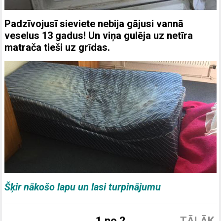
Padzīvojusī sieviete nebija gājusi vannā
veselus 13 gadus! Un viņa gulēja uz netīra
matrača tieši uz grīdas.
Šķir nākošo lapu un lasi turpinājumu
1 no 2
TĀLĀK