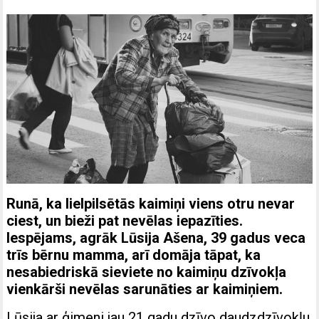
Runā, ka lielpilsētās kaimiņi viens otru nevar
ciest, un bieži pat nevēlas iepazīties.
Iespējams, agrāk Lūsija Ašena, 39 gadus veca
trīs bērnu mamma, arī domāja tāpat, ka
nesabiedriskā sieviete no kaimiņu dzīvokļa
vienkārši nevēlas sarunāties ar kaimiņiem.
Lūsija ar ģimeni jau 21 gadu dzīvo daudzdzīvokļu