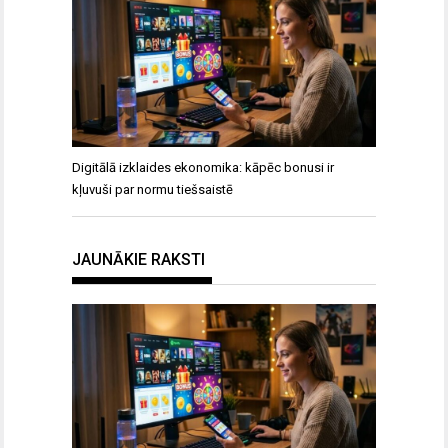
Digitālā izklaides ekonomika: kāpēc bonusi ir
kļuvuši par normu tiešsaistē
JAUNĀKIE RAKSTI