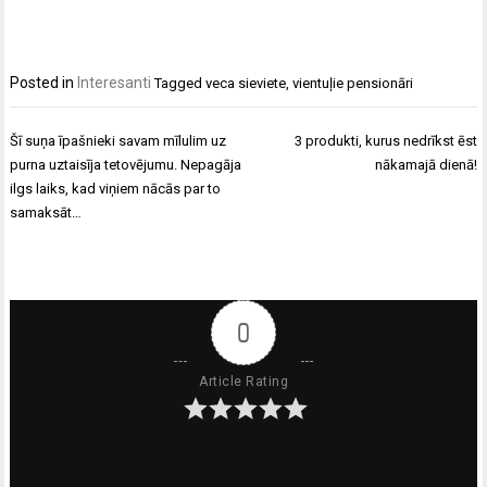
Posted in
Interesanti
Tagged
veca sieviete
,
vientuļie pensionāri
Ziņu
Šī suņa īpašnieki savam mīlulim uz
3 produkti, kurus nedrīkst ēst
izvēlne
purna uztaisīja tetovējumu. Nepagāja
nākamajā dienā!
ilgs laiks, kad viņiem nācās par to
samaksāt…
0
Article Rating