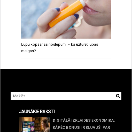
Lūpu kopšanas noslēpumi – kā uzturēt lūpas
maigas?
JAUNĀKIE RAKSTI
DIGITĀLĀ IZKLAIDES EKONOMIKA:
KĀPĒC BONUSI IR KĻUVUŠI PAR