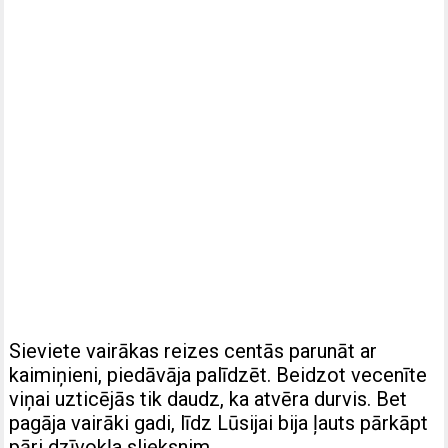
Sieviete vairākas reizes centās parunāt ar
kaimiņieni, piedāvāja palīdzēt. Beidzot vecenīte
viņai uzticējās tik daudz, ka atvēra durvis. Bet
pagāja vairāki gadi, līdz Lūsijai bija ļauts pārkāpt
pāri dzīvokļa slieksnim.