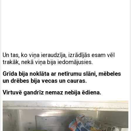
Un tas, ko viņa ieraudzīja, izrādījās esam vēl
trakāk, nekā viņa bija iedomājusies.
Grīda bija noklāta ar netīrumu slāni, mēbeles
un drēbes bija vecas un cauras.
Virtuvē gandrīz nemaz nebija ēdiena.