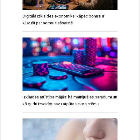
Digitālā izklaides ekonomika: kāpēc bonusi ir
kļuvuši par normu tiešsaistē
Izklaides attīstība mājās: kā mainījušies paradumi un
kā gudri izveidot savu atpūtas ekosistēmu