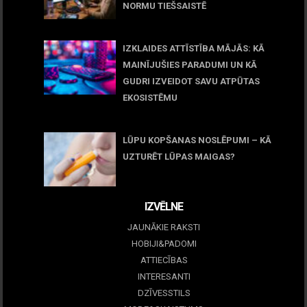
NORMU TIEŠSAISTĒ
11 jūnijs, 2026
IZKLAIDES ATTĪSTĪBA MĀJĀS: KĀ
MAINĪJUŠIES PARADUMI UN KĀ
GUDRI IZVEIDOT SAVU ATPŪTAS
EKOSISTĒMU
05 maijs, 2026
LŪPU KOPŠANAS NOSLĒPUMI – KĀ
UZTURĒT LŪPAS MAIGAS?
09 marts, 2026
IZVĒLNE
JAUNĀKIE RAKSTI
HOBIJI&PADOMI
ATTIECĪBAS
INTERESANTI
DZĪVESSTILS