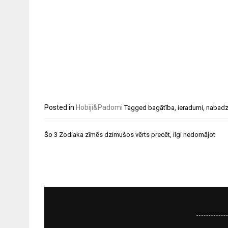
Posted in
Hobiji&Padomi
Tagged
bagātība
,
ieradumi
,
nabadz
Ziņu
Šo 3 Zodiaka zīmēs dzimušos vērts precēt, ilgi nedomājot
izvēlne