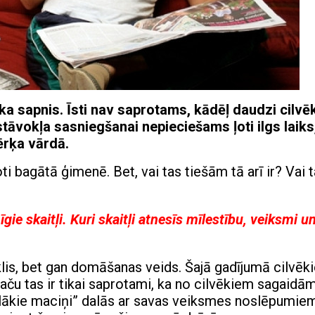
ka sapnis. Īsti nav saprotams, kādēļ daudzi cilvē
stāvokļa sasniegšanai nepieciešams ļoti ilgs laiks
ērķa vārdā.
ti bagātā ģimenē. Bet, vai tas tiešām tā arī ir? Vai t
ie skaitļi. Kuri skaitļi atnesīs mīlestību, veiksmi u
klis, bet gan domāšanas veids. Šajā gadījumā cilvēk
aču tas ir tikai saprotami, ka no cilvēkiem sagaidā
slielākie maciņi” dalās ar savas veiksmes noslēpumie