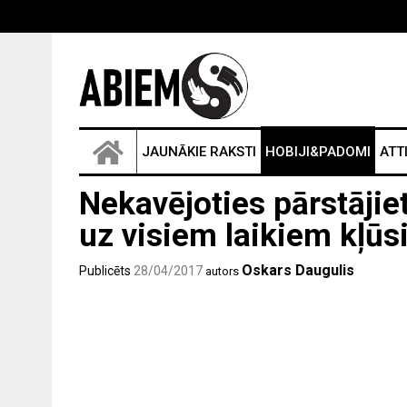
JAUNĀKIE RAKSTI
HOBIJI&PADOMI
ATT
Nekavējoties pārstājiet
uz visiem laikiem kļūs
Oskars Daugulis
Publicēts
28/04/2017
autors