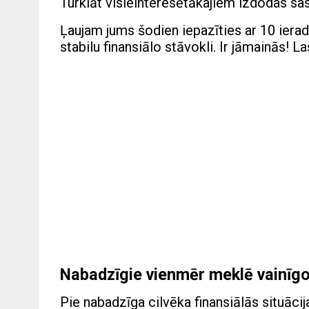
Turklāt visieinteresētākajiem izdodas sas
Ļaujam jums šodien iepazīties ar 10 ier
stabilu finansiālo stāvokli. Ir jāmainās! L
Nabadzīgie vienmēr meklē vainīg
Pie nabadzīga cilvēka finansiālās situācij