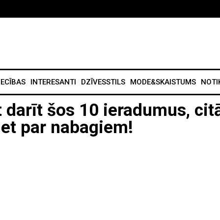
IECĪBAS
INTERESANTI
DZĪVESSTILS
MODE&SKAISTUMS
NOTI
 darīt šos 10 ieradumus, cit
iet par nabagiem!