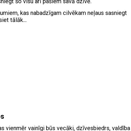
niegt šo visu arī pašiem savā dzīvē.
adumiem, kas nabadzīgam cilvēkam neļaus sasniegt
asiet tālāk…
os
as vienmēr vainīgi būs vecāki, dzīvesbiedrs, valdība