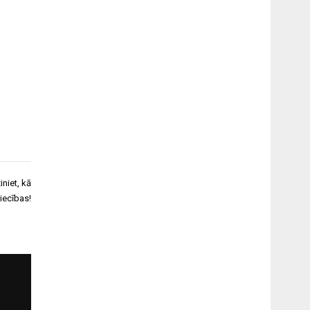
niet, kā
iecības!