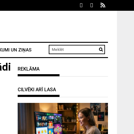
KUMI UN ZIŅAS
ādi
REKLĀMA
CILVĒKI ARĪ LASA