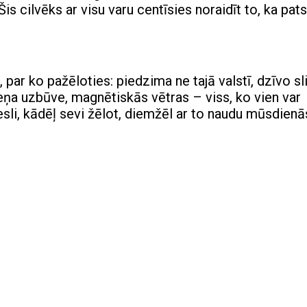
Šis cilvēks ar visu varu centīsies noraidīt to, ka pat
 par ko pažēloties: piedzima ne tajā valstī, dzīvo sl
rmeņa uzbūve, magnētiskās vētras – viss, ko vien var
sli, kādēļ sevi žēlot, diemžēl ar to naudu mūsdienā