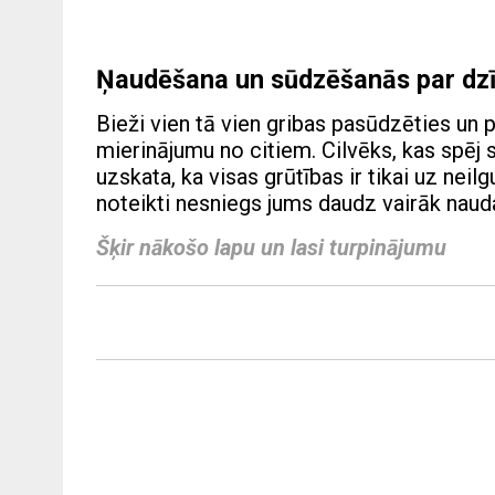
Ņaudēšana un sūdzēšanās par dzī
Bieži vien tā vien gribas pasūdzēties un 
mierinājumu no citiem. Cilvēks, kas spēj 
uzskata, ka visas grūtības ir tikai uz neilg
noteikti nesniegs jums daudz vairāk naud
Šķir nākošo lapu un lasi turpinājumu