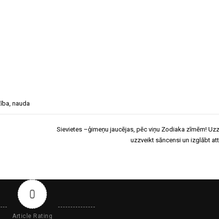
ība
,
nauda
Sievietes –ģimeņu jaucējas, pēc viņu Zodiaka zīmēm! Uzzi
uzzveikt sāncensi un izglābt att
0
Article Rating