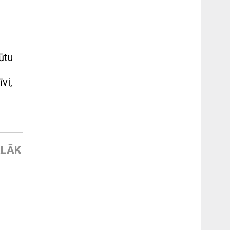
ūtu
vi,
LĀK