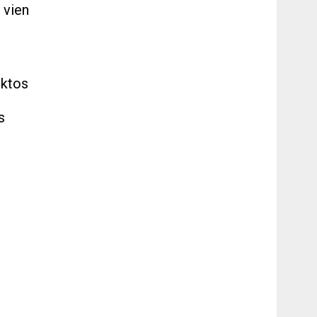
s vien
iktos
s