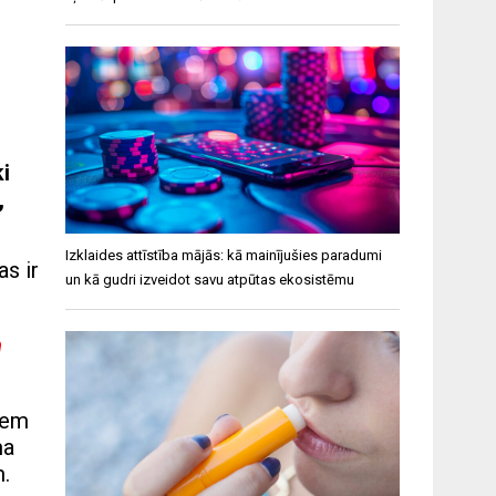
ki
,
Izklaides attīstība mājās: kā mainījušies paradumi
as ir
un kā gudri izveidot savu atpūtas ekosistēmu
n
iem
ma
m.