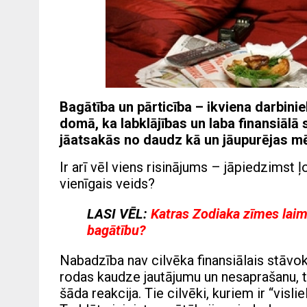
Bagātība un pārticība – ikviena darbinie
domā, ka labklājības un laba finansiālā 
jāatsakās no daudz kā un jāupurējas m
Ir arī vēl viens risinājums – jāpiedzimst ļo
vienīgais veids?
LASI VĒL:
Katras Zodiaka zīmes laimīg
bagātību?
Nabadzība nav cilvēka finansiālais stāvo
rodas kaudze jautājumu un nesaprašanu, t
šāda reakcija. Tie cilvēki, kuriem ir “vi