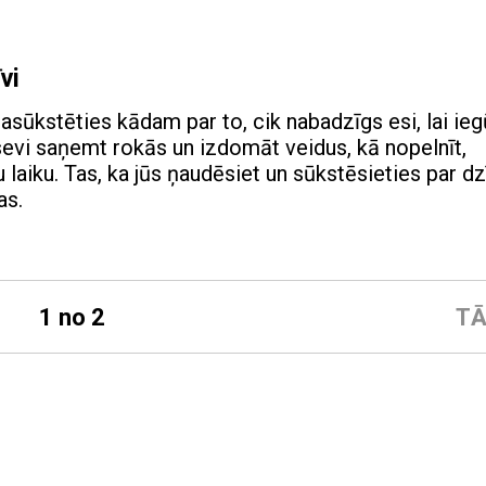
vi
pasūkstēties kādam par to, cik nabadzīgs esi, lai ieg
sevi saņemt rokās un izdomāt veidus, kā nopelnīt,
u laiku. Tas, ka jūs ņaudēsiet un sūkstēsieties par dzī
as.
1 no 2
TĀ